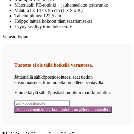
Materiaali: PE-rottinki + jauhemaalattu teräsrunko
Mitat: 61 x 147 x 95 cm (L x S x K)
Taitettu pituus: 127,5 cm
Helppo taittaa kokoon tilan säästämiseksi
Tyyny sisältyy toimitukseen: Ei
Varasto loppu
Tuotetta ei ole tällä hetkellä varastossa.
Jättämällä sähköpostiosoitteesi saat tiedon
ensimmäisenä, kun tuotetta on jälleen saatavilla.
Emme käytä sähköpostiasi muuhun markkinointiin.