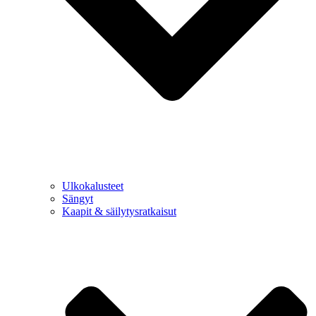
Ulkokalusteet
Sängyt
Kaapit & säilytysratkaisut