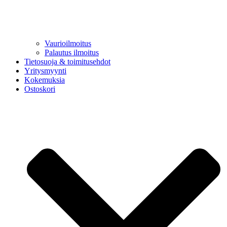
Vaurioilmoitus
Palautus ilmoitus
Tietosuoja & toimitusehdot
Yritysmyynti
Kokemuksia
Ostoskori