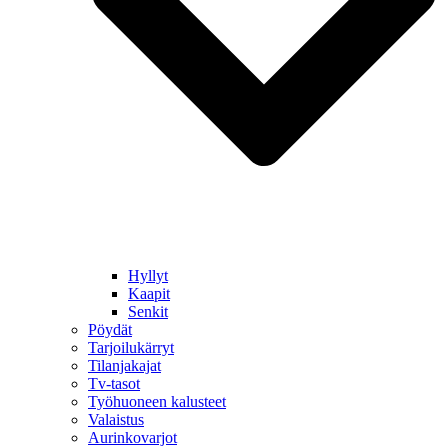
Hyllyt
Kaapit
Senkit
Pöydät
Tarjoilukärryt
Tilanjakajat
Tv-tasot
Työhuoneen kalusteet
Valaistus
Aurinkovarjot