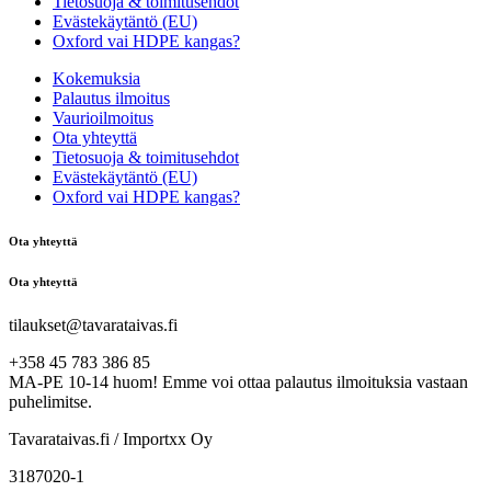
Tietosuoja & toimitusehdot
Evästekäytäntö (EU)
Oxford vai HDPE kangas?
Kokemuksia
Palautus ilmoitus
Vaurioilmoitus
Ota yhteyttä
Tietosuoja & toimitusehdot
Evästekäytäntö (EU)
Oxford vai HDPE kangas?
Ota yhteyttä
Ota yhteyttä
tilaukset@tavarataivas.fi
+358 45 783 386 85
MA-PE 10-14 huom! Emme voi ottaa palautus ilmoituksia vastaan
puhelimitse.
Tavarataivas.fi / Importxx Oy
3187020-1