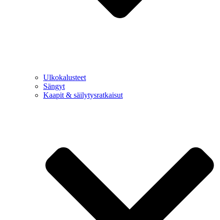
Ulkokalusteet
Sängyt
Kaapit & säilytysratkaisut