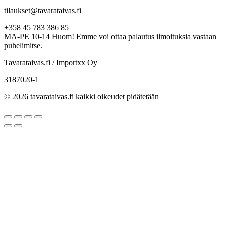
tilaukset@tavarataivas.fi
+358 45 783 386 85
MA-PE 10-14 Huom! Emme voi ottaa palautus ilmoituksia vastaan
puhelimitse.
Tavarataivas.fi / Importxx Oy
3187020-1
© 2026 tavarataivas.fi kaikki oikeudet pidätetään