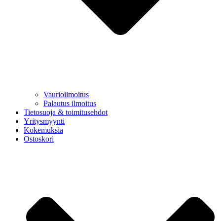
Vaurioilmoitus
Palautus ilmoitus
Tietosuoja & toimitusehdot
Yritysmyynti
Kokemuksia
Ostoskori