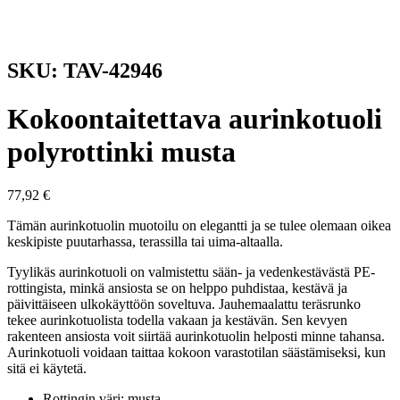
SKU: TAV-42946
Kokoontaitettava aurinkotuoli
polyrottinki musta
77,92
€
Tämän aurinkotuolin muotoilu on elegantti ja se tulee olemaan oikea
keskipiste puutarhassa, terassilla tai uima-altaalla.
Tyylikäs aurinkotuoli on valmistettu sään- ja vedenkestävästä PE-
rottingista, minkä ansiosta se on helppo puhdistaa, kestävä ja
päivittäiseen ulkokäyttöön soveltuva. Jauhemaalattu teräsrunko
tekee aurinkotuolista todella vakaan ja kestävän. Sen kevyen
rakenteen ansiosta voit siirtää aurinkotuolin helposti minne tahansa.
Aurinkotuoli voidaan taittaa kokoon varastotilan säästämiseksi, kun
sitä ei käytetä.
Rottingin väri: musta