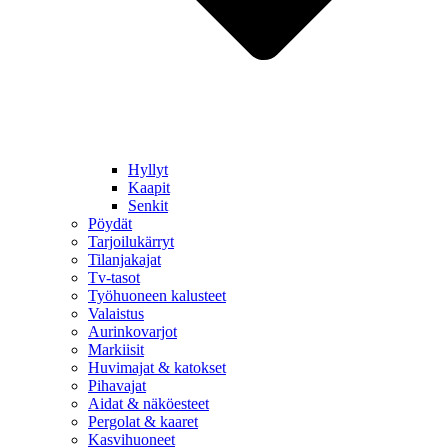
Hyllyt
Kaapit
Senkit
Pöydät
Tarjoilukärryt
Tilanjakajat
Tv-tasot
Työhuoneen kalusteet
Valaistus
Aurinkovarjot
Markiisit
Huvimajat & katokset
Pihavajat
Aidat & näköesteet
Pergolat & kaaret
Kasvihuoneet