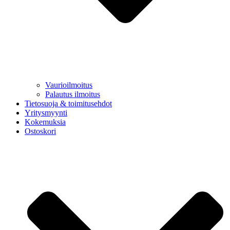
Vaurioilmoitus
Palautus ilmoitus
Tietosuoja & toimitusehdot
Yritysmyynti
Kokemuksia
Ostoskori