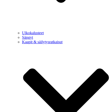
Ulkokalusteet
Sängyt
Kaapit & säilytysratkaisut