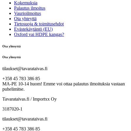
Kokemuksia
Palautus ilmoitus
Vaurioilmoitus
Ota yhteyttä
Tietosuoja & toimitusehdot
Evästekäytäntö (EU)
Oxford vai HDPE kangas?
Ota yhteyttä
Ota yhteyttä
tilaukset@tavarataivas.fi
+358 45 783 386 85
MA-PE 10-14 huom! Emme voi ottaa palautus ilmoituksia vastaan
puhelimitse.
Tavarataivas.fi / Importxx Oy
3187020-1
tilaukset@tavarataivas.fi
+358 45 783 386 85