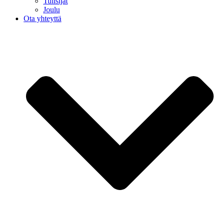
Tulisijat
Joulu
Ota yhteyttä