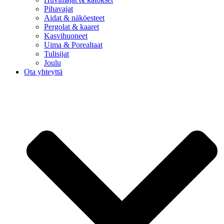
Pihavajat
Aidat & näköesteet
Pergolat & kaaret
Kasvihuoneet
Uima & Porealtaat
Tulisijat
Joulu
Ota yhteyttä