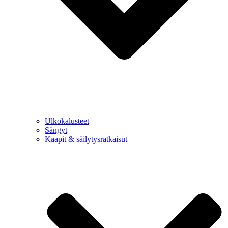
Ulkokalusteet
Sängyt
Kaapit & säilytysratkaisut