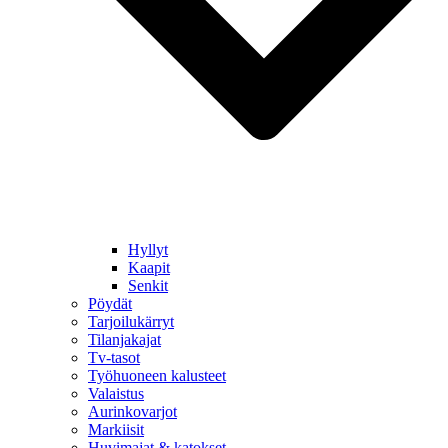
Hyllyt
Kaapit
Senkit
Pöydät
Tarjoilukärryt
Tilanjakajat
Tv-tasot
Työhuoneen kalusteet
Valaistus
Aurinkovarjot
Markiisit
Huvimajat & katokset