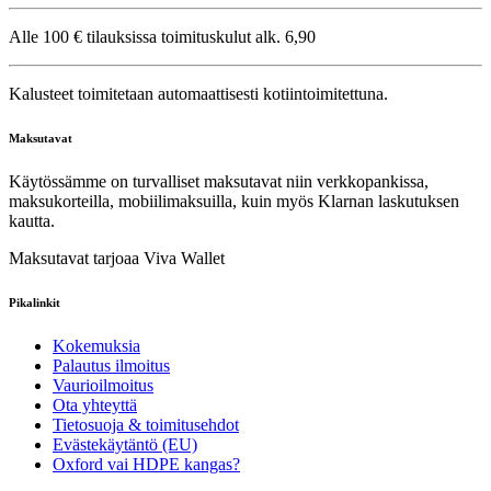
Alle 100 € tilauksissa toimituskulut alk. 6,90
Kalusteet toimitetaan automaattisesti kotiintoimitettuna.
Maksutavat
Käytössämme on turvalliset maksutavat niin verkkopankissa,
maksukorteilla, mobiilimaksuilla, kuin myös Klarnan laskutuksen
kautta.
Maksutavat tarjoaa Viva Wallet
Pikalinkit
Kokemuksia
Palautus ilmoitus
Vaurioilmoitus
Ota yhteyttä
Tietosuoja & toimitusehdot
Evästekäytäntö (EU)
Oxford vai HDPE kangas?