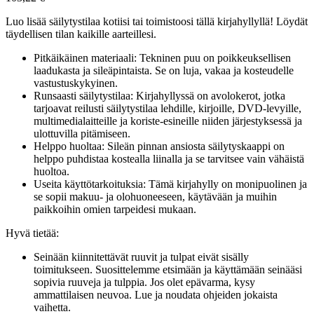
Luo lisää säilytystilaa kotiisi tai toimistoosi tällä kirjahyllyllä! Löydät
täydellisen tilan kaikille aarteillesi.
Pitkäikäinen materiaali: Tekninen puu on poikkeuksellisen
laadukasta ja sileäpintaista. Se on luja, vakaa ja kosteudelle
vastustuskykyinen.
Runsaasti säilytystilaa: Kirjahyllyssä on avolokerot, jotka
tarjoavat reilusti säilytystilaa lehdille, kirjoille, DVD-levyille,
multimedialaitteille ja koriste-esineille niiden järjestyksessä ja
ulottuvilla pitämiseen.
Helppo huoltaa: Sileän pinnan ansiosta säilytyskaappi on
helppo puhdistaa kostealla liinalla ja se tarvitsee vain vähäistä
huoltoa.
Useita käyttötarkoituksia: Tämä kirjahylly on monipuolinen ja
se sopii makuu- ja olohuoneeseen, käytävään ja muihin
paikkoihin omien tarpeidesi mukaan.
Hyvä tietää:
Seinään kiinnitettävät ruuvit ja tulpat eivät sisälly
toimitukseen. Suosittelemme etsimään ja käyttämään seinääsi
sopivia ruuveja ja tulppia. Jos olet epävarma, kysy
ammattilaisen neuvoa. Lue ja noudata ohjeiden jokaista
vaihetta.