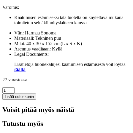
Varoitus:
Kaatumisen estämiseksi tätä tuotetta on käytettävä mukana
toimitetun seinäkiinnityslaitteen kanssa.
Väri: Harmaa Sonoma
Materiaali: Tekninen puu
Mitat: 40 x 30 x 152 cm (L x S x K)
Asennus vaaditaan: Kyllä
Legal Documents:
Lisätietoja huonekalujesi kaatumisen estämisestä voit löytää
täältä
27 varastossa
Kirjahylly
harmaa
Lisää ostoskoriin
Sonoma
40x30x152
Voisit pitää myös näistä
cm
tekninen
puu
Tutustu myös
määrä