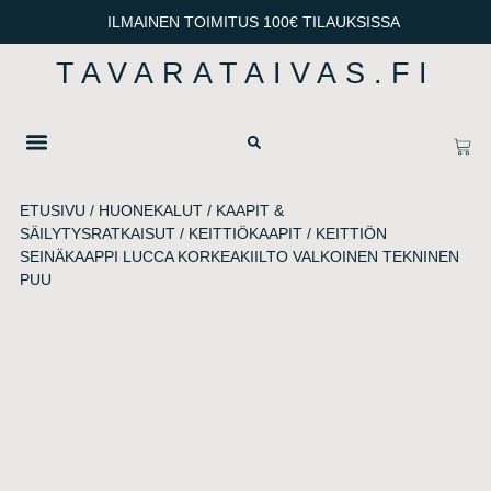
ILMAINEN TOIMITUS 100€ TILAUKSISSA
TAVARATAIVAS.FI
OTA YHTEYTTÄ
TIETOSUOJA & TOIMITUSEHDOT
ETUSIVU
/
HUONEKALUT
/
KAAPIT &
SÄILYTYSRATKAISUT
/
KEITTIÖKAAPIT
/ KEITTIÖN
SEINÄKAAPPI LUCCA KORKEAKIILTO VALKOINEN TEKNINEN
PUU