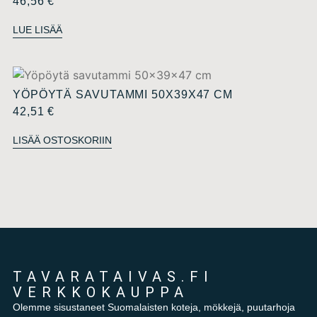
46,56
€
LUE LISÄÄ
YÖPÖYTÄ SAVUTAMMI 50X39X47 CM
42,51
€
LISÄÄ OSTOSKORIIN
TAVARATAIVAS.FI
VERKKOKAUPPA
Olemme sisustaneet Suomalaisten koteja, mökkejä, puutarhoja