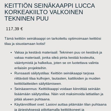
KEITTIÖN SEINÄKAAPPI LUCCA
KORKEAKIILTO VALKOINEN
TEKNINEN PUU
117,39
€
Tämä keittiön seinäkaappi on tarkoitettu optimoimaan keittiösi
tilaa ja sisustamaan kotisi!
Vakaa ja kestävä materiaali: Tekninen puu on kestävä ja
vakaa materiaali, jonka sileä pinta kestää kosteutta,
vääntymistä ja halkeilua, joten se on luotettava valinta
erilaisiin projekteihin.
Runsaasti säilytystilaa: Keittiön seinäkaappi tarjoaa
riittävästi tilaa kulhojen, lautasten, kattiloiden ja muiden
keittiölaitteiden säilyttämiseen.
Seinäasennus: Keittiökaappi voidaan kiinnittää seinään
lisäämään säilytystilaa. Näin voit maksimoida lattiatilan ja
pitää alueen puhtaana.
Käytännölliset ovet: Lasiovi auttaa pitämään tilan puhtaana
ja järjestyksessä piilottamalla keittiökoneet ja