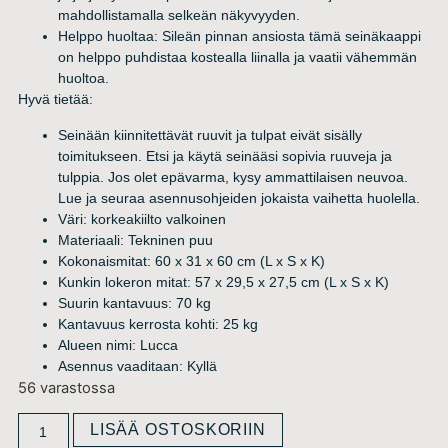
mahdollistamalla selkeän näkyvyyden.
Helppo huoltaa: Sileän pinnan ansiosta tämä seinäkaappi
on helppo puhdistaa kostealla liinalla ja vaatii vähemmän
huoltoa.
Hyvä tietää:
Seinään kiinnitettävät ruuvit ja tulpat eivät sisälly
toimitukseen. Etsi ja käytä seinääsi sopivia ruuveja ja
tulppia. Jos olet epävarma, kysy ammattilaisen neuvoa.
Lue ja seuraa asennusohjeiden jokaista vaihetta huolella.
Väri: korkeakiilto valkoinen
Materiaali: Tekninen puu
Kokonaismitat: 60 x 31 x 60 cm (L x S x K)
Kunkin lokeron mitat: 57 x 29,5 x 27,5 cm (L x S x K)
Suurin kantavuus: 70 kg
Kantavuus kerrosta kohti: 25 kg
Alueen nimi: Lucca
Asennus vaaditaan: Kyllä
56 varastossa
LISÄÄ OSTOSKORIIN