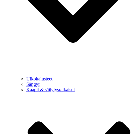
Ulkokalusteet
Sängyt
Kaapit & säilytysratkaisut