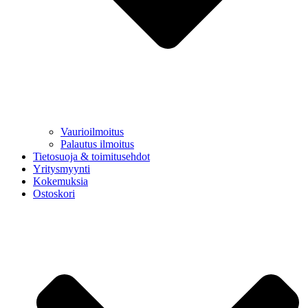
Vaurioilmoitus
Palautus ilmoitus
Tietosuoja & toimitusehdot
Yritysmyynti
Kokemuksia
Ostoskori