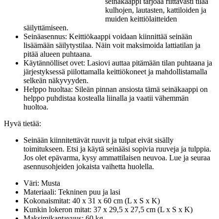
seinäkaappi tarjoaa riittävästi tilaa
kulhojen, lautasten, kattiloiden ja
muiden keittiölaitteiden
säilyttämiseen.
Seinäasennus: Keittiökaappi voidaan kiinnittää seinään
lisäämään säilytystilaa. Näin voit maksimoida lattiatilan ja
pitää alueen puhtaana.
Käytännölliset ovet: Lasiovi auttaa pitämään tilan puhtaana ja
järjestyksessä piilottamalla keittiökoneet ja mahdollistamalla
selkeän näkyvyyden.
Helppo huoltaa: Sileän pinnan ansiosta tämä seinäkaappi on
helppo puhdistaa kostealla liinalla ja vaatii vähemmän
huoltoa.
Hyvä tietää:
Seinään kiinnitettävät ruuvit ja tulpat eivät sisälly
toimitukseen. Etsi ja käytä seinääsi sopivia ruuveja ja tulppia.
Jos olet epävarma, kysy ammattilaisen neuvoa. Lue ja seuraa
asennusohjeiden jokaista vaihetta huolella.
Väri: Musta
Materiaali: Tekninen puu ja lasi
Kokonaismitat: 40 x 31 x 60 cm (L x S x K)
Kunkin lokeron mitat: 37 x 29,5 x 27,5 cm (L x S x K)
Maksimikantavuus: 60 kg