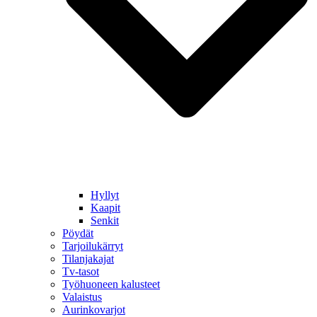
Hyllyt
Kaapit
Senkit
Pöydät
Tarjoilukärryt
Tilanjakajat
Tv-tasot
Työhuoneen kalusteet
Valaistus
Aurinkovarjot