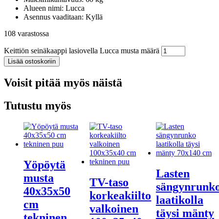
Alueen nimi: Lucca
Asennus vaaditaan: Kyllä
108 varastossa
Keittiön seinäkaappi lasiovella Lucca musta määrä
Lisää ostoskoriin
Voisit pitää myös näistä
Tutustu myös
Yöpöytä
Lasten
musta
TV-taso
sängynrunk
40x35x50
korkeakiilto
laatikolla
cm
valkoinen
täysi mänty
tekninen