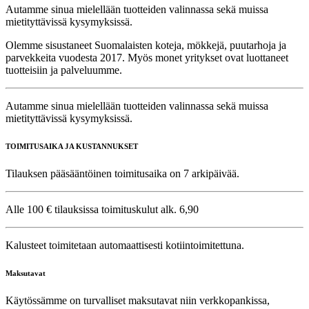
Autamme sinua mielellään tuotteiden valinnassa sekä muissa
mietityttävissä kysymyksissä.
Olemme sisustaneet Suomalaisten koteja, mökkejä, puutarhoja ja
parvekkeita vuodesta 2017. Myös monet yritykset ovat luottaneet
tuotteisiin ja palveluumme.
Autamme sinua mielellään tuotteiden valinnassa sekä muissa
mietityttävissä kysymyksissä.
TOIMITUSAIKA JA KUSTANNUKSET
Tilauksen pääsääntöinen toimitusaika on 7 arkipäivää.
Alle 100 € tilauksissa toimituskulut alk. 6,90
Kalusteet toimitetaan automaattisesti kotiintoimitettuna.
Maksutavat
Käytössämme on turvalliset maksutavat niin verkkopankissa,