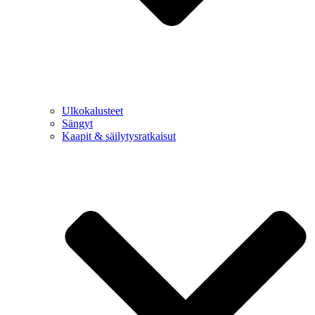
Ulkokalusteet
Sängyt
Kaapit & säilytysratkaisut