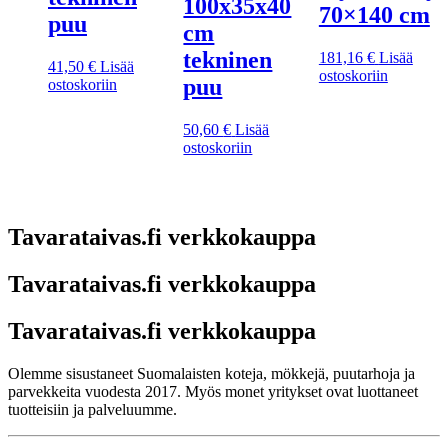
100x35x40
70×140 cm
puu
cm
tekninen
181,16
€
Lisää
41,50
€
Lisää
ostoskoriin
puu
ostoskoriin
50,60
€
Lisää
ostoskoriin
Tavarataivas.fi verkkokauppa
Tavarataivas.fi verkkokauppa
Tavarataivas.fi verkkokauppa
Olemme sisustaneet Suomalaisten koteja, mökkejä, puutarhoja ja
parvekkeita vuodesta 2017. Myös monet yritykset ovat luottaneet
tuotteisiin ja palveluumme.