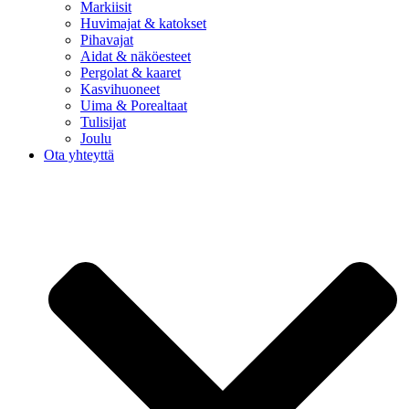
Markiisit
Huvimajat & katokset
Pihavajat
Aidat & näköesteet
Pergolat & kaaret
Kasvihuoneet
Uima & Porealtaat
Tulisijat
Joulu
Ota yhteyttä