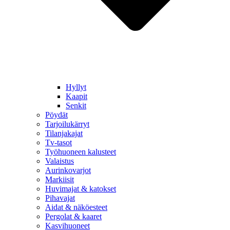
Hyllyt
Kaapit
Senkit
Pöydät
Tarjoilukärryt
Tilanjakajat
Tv-tasot
Työhuoneen kalusteet
Valaistus
Aurinkovarjot
Markiisit
Huvimajat & katokset
Pihavajat
Aidat & näköesteet
Pergolat & kaaret
Kasvihuoneet