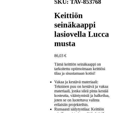
SKU: TAV-853768
Keittiön
seinäkaappi
lasiovella Lucca
musta
86,03
€
Tämä keittiön seinäkaappi on
tarkoitettu optimoimaan keittiösi
tilaa ja sisustamaan kotisi!
Vakaa ja kestävä materiaali:
Tekninen puu on kestävä ja vakaa
materiaali, jonka sileä pinta kestää
kosteutta, vääntymistä ja halkeilua,
joten se on luotettava valinta
erilaisiin projekteihin.
Runsaasti säilytystilaa: Keittiön