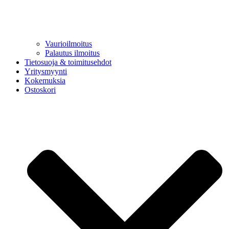
Vaurioilmoitus
Palautus ilmoitus
Tietosuoja & toimitusehdot
Yritysmyynti
Kokemuksia
Ostoskori