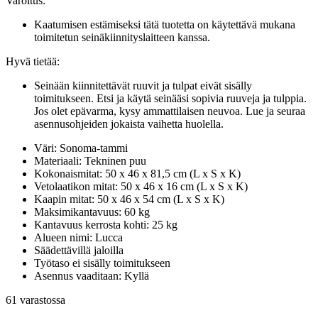
Varoitus:
Kaatumisen estämiseksi tätä tuotetta on käytettävä mukana
toimitetun seinäkiinnityslaitteen kanssa.
Hyvä tietää:
Seinään kiinnitettävät ruuvit ja tulpat eivät sisälly
toimitukseen. Etsi ja käytä seinääsi sopivia ruuveja ja tulppia.
Jos olet epävarma, kysy ammattilaisen neuvoa. Lue ja seuraa
asennusohjeiden jokaista vaihetta huolella.
Väri: Sonoma-tammi
Materiaali: Tekninen puu
Kokonaismitat: 50 x 46 x 81,5 cm (L x S x K)
Vetolaatikon mitat: 50 x 46 x 16 cm (L x S x K)
Kaapin mitat: 50 x 46 x 54 cm (L x S x K)
Maksimikantavuus: 60 kg
Kantavuus kerrosta kohti: 25 kg
Alueen nimi: Lucca
Säädettävillä jaloilla
Työtaso ei sisälly toimitukseen
Asennus vaaditaan: Kyllä
61 varastossa