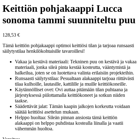
Keittiön pohjakaappi Lucca
sonoma tammi suunniteltu puu
128,53
€
Tämä keittiön pohjakaappi optimoi keittiösi tilan ja tarjoaa runsaasti
säilytystilaa henkilökohtaisille tavaroillesi!
Vakaa ja kestävä materiaali: Tekninen puu on kestävä ja vakaa
materiaali, jonka sileä pinta kestää kosteutta, vääntymistä ja
halkeilua, joten se on luotettava valinta erilaisiin projekteihin.
Runsaasti säilytystilaa: Pesualtaan alakaappi tarjoaa riittävästi
tilaa kulhoille, lautasille, kattilille ja muille keittiökoneille.
Käytännölliset ovet: Ovi auttaa pitämään tilan puhtaana ja
järjestyksessä piilottamalla keittiökoneet ja sotkun niiden
taakse.
Säädettävät jalat: Tämän kaapin jalkojen korkeutta voidaan
säätää keittiösi asettelun mukaan.
Helppo huoltaa: Sileän pinnan ansiosta tämä keittiön
alakaappi on helppo puhdistaa kostealla liinalla ja vaatii
vähemmän huoltoa.