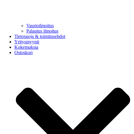
Vaurioilmoitus
Palautus ilmoitus
Tietosuoja & toimitusehdot
Yritysmyynti
Kokemuksia
Ostoskori