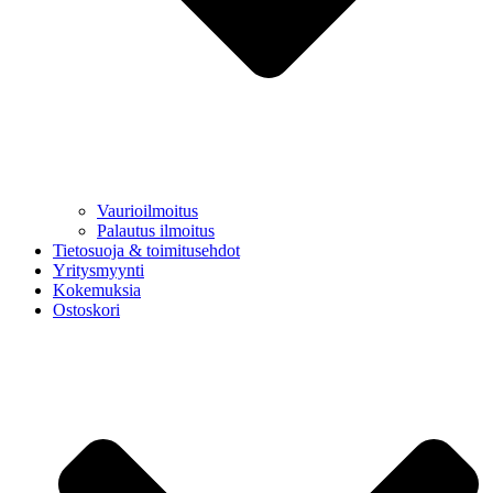
Vaurioilmoitus
Palautus ilmoitus
Tietosuoja & toimitusehdot
Yritysmyynti
Kokemuksia
Ostoskori