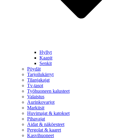
Hyllyt
Kaapit
Senkit
Pöydät
Tarjoilukärryt
Tilanjakajat
Tv-tasot
Työhuoneen kalusteet
Valaistus
Aurinkovarjot
Markiisit
Huvimajat & katokset
Pihavajat
Aidat & näköesteet
Pergolat & kaaret
Kasvihuoneet