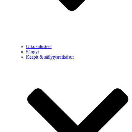
Ulkokalusteet
Sängyt
Kaapit & säilytysratkaisut