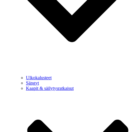
Ulkokalusteet
Sängyt
Kaapit & säilytysratkaisut