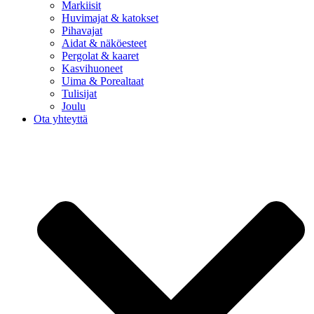
Markiisit
Huvimajat & katokset
Pihavajat
Aidat & näköesteet
Pergolat & kaaret
Kasvihuoneet
Uima & Porealtaat
Tulisijat
Joulu
Ota yhteyttä