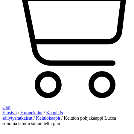
Cart
Etusivu
/
Huonekalut
/
Kaapit &
säilytysratkaisut
/
Keittiökaapit
/ Keittiön pohjakaappi Lucca
sonoma tammi suunniteltu puu