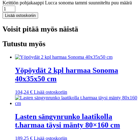
Keittiön pohjakaappi Lucca sonoma tammi suunniteltu puu määrä
Lisää ostoskoriin
Voisit pitää myös näistä
Tutustu myös
Yöpöydät 2 kpl harmaa Sonoma
40x35x50 cm
104,24
€
Lisää ostoskoriin
Lasten sängynrunko laatikolla
t.harmaa täysi mänty 80×160 cm
189,25
€
Lisää ostoskoriin