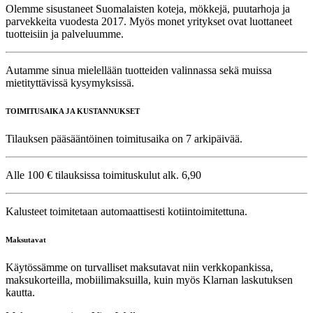
Olemme sisustaneet Suomalaisten koteja, mökkejä, puutarhoja ja
parvekkeita vuodesta 2017. Myös monet yritykset ovat luottaneet
tuotteisiin ja palveluumme.
Autamme sinua mielellään tuotteiden valinnassa sekä muissa
mietityttävissä kysymyksissä.
TOIMITUSAIKA JA KUSTANNUKSET
Tilauksen pääsääntöinen toimitusaika on 7 arkipäivää.
Alle 100 € tilauksissa toimituskulut alk. 6,90
Kalusteet toimitetaan automaattisesti kotiintoimitettuna.
Maksutavat
Käytössämme on turvalliset maksutavat niin verkkopankissa,
maksukorteilla, mobiilimaksuilla, kuin myös Klarnan laskutuksen
kautta.