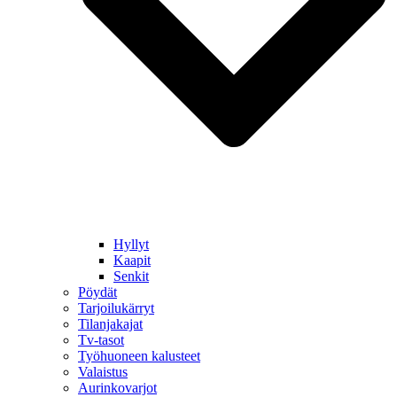
Hyllyt
Kaapit
Senkit
Pöydät
Tarjoilukärryt
Tilanjakajat
Tv-tasot
Työhuoneen kalusteet
Valaistus
Aurinkovarjot