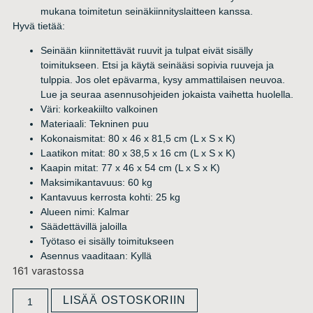
mukana toimitetun seinäkiinnityslaitteen kanssa.
Hyvä tietää:
Seinään kiinnitettävät ruuvit ja tulpat eivät sisälly
toimitukseen. Etsi ja käytä seinääsi sopivia ruuveja ja
tulppia. Jos olet epävarma, kysy ammattilaisen neuvoa.
Lue ja seuraa asennusohjeiden jokaista vaihetta huolella.
Väri: korkeakiilto valkoinen
Materiaali: Tekninen puu
Kokonaismitat: 80 x 46 x 81,5 cm (L x S x K)
Laatikon mitat: 80 x 38,5 x 16 cm (L x S x K)
Kaapin mitat: 77 x 46 x 54 cm (L x S x K)
Maksimikantavuus: 60 kg
Kantavuus kerrosta kohti: 25 kg
Alueen nimi: Kalmar
Säädettävillä jaloilla
Työtaso ei sisälly toimitukseen
Asennus vaaditaan: Kyllä
161 varastossa
LISÄÄ OSTOSKORIIN