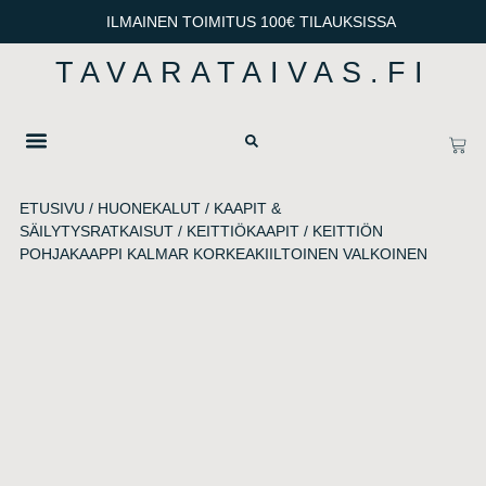
ILMAINEN TOIMITUS 100€ TILAUKSISSA
TAVARATAIVAS.FI
OTA YHTEYTTÄ
TIETOSUOJA & TOIMITUSEHDOT
ETUSIVU
/
HUONEKALUT
/
KAAPIT &
SÄILYTYSRATKAISUT
/
KEITTIÖKAAPIT
/ KEITTIÖN
POHJAKAAPPI KALMAR KORKEAKIILTOINEN VALKOINEN