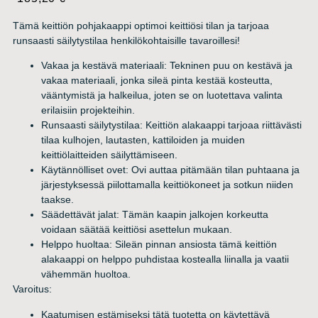
Tämä keittiön pohjakaappi optimoi keittiösi tilan ja tarjoaa
runsaasti säilytystilaa henkilökohtaisille tavaroillesi!
Vakaa ja kestävä materiaali: Tekninen puu on kestävä ja
vakaa materiaali, jonka sileä pinta kestää kosteutta,
vääntymistä ja halkeilua, joten se on luotettava valinta
erilaisiin projekteihin.
Runsaasti säilytystilaa: Keittiön alakaappi tarjoaa riittävästi
tilaa kulhojen, lautasten, kattiloiden ja muiden
keittiölaitteiden säilyttämiseen.
Käytännölliset ovet: Ovi auttaa pitämään tilan puhtaana ja
järjestyksessä piilottamalla keittiökoneet ja sotkun niiden
taakse.
Säädettävät jalat: Tämän kaapin jalkojen korkeutta
voidaan säätää keittiösi asettelun mukaan.
Helppo huoltaa: Sileän pinnan ansiosta tämä keittiön
alakaappi on helppo puhdistaa kostealla liinalla ja vaatii
vähemmän huoltoa.
Varoitus:
Kaatumisen estämiseksi tätä tuotetta on käytettävä