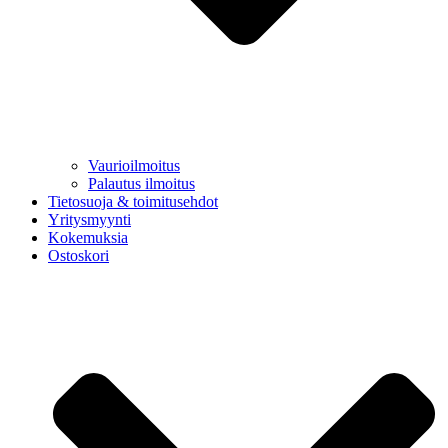
Vaurioilmoitus
Palautus ilmoitus
Tietosuoja & toimitusehdot
Yritysmyynti
Kokemuksia
Ostoskori