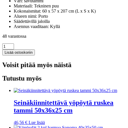
Väri: savutammi
Materiaali: Tekninen puu
Kokonaismitat: 60 x 57 x 207 cm (L x S x K)
Alueen nimi: Porto
Säädettävillä jaloilla
Asennus vaaditaan: Kyllä
48 varastossa
Keittiökaappi
Porto
Lisää ostoskoriin
savutammi
tekninen
Voisit pitää myös näistä
puu
määrä
Tutustu myös
Seinäkiinnitettävä yöpöytä ruskea
tammi 50x36x25 cm
46,56
€
Lue lisää