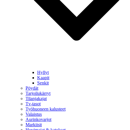
Hyllyt
Kaapit
Senkit
Pöydät
Tarjoilukärryt
Tilanjakajat
Tv-tasot
Työhuoneen kalusteet
Valaistus
Aurinkovarjot
Markiisit
Huvimajat & katokset