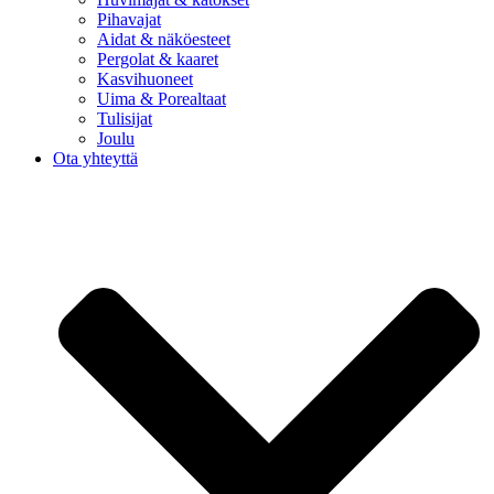
Pihavajat
Aidat & näköesteet
Pergolat & kaaret
Kasvihuoneet
Uima & Porealtaat
Tulisijat
Joulu
Ota yhteyttä