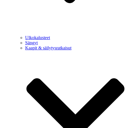
Ulkokalusteet
Sängyt
Kaapit & säilytysratkaisut