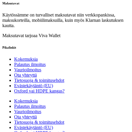
Maksutavat
Käytössämme on turvalliset maksutavat niin verkkopankissa,
maksukorteilla, mobiilimaksuilla, kuin myös Klarnan laskutuksen
kautta.
Maksutavat tarjoaa Viva Wallet
Pikalinkit
Kokemuksia
Palautus ilmoitus
Vaurioilmoitus
Ota yhteyttä
Tietosuoja & toimitusehdot
Evästekäytäntö (EU)
Oxford vai HDPE kangas?
Kokemuksia
Palautus ilmoitus
Vaurioilmoitus
Ota yhteyttä
Tietosuoja & toimitusehdot
Evästekäytäntö (EU)