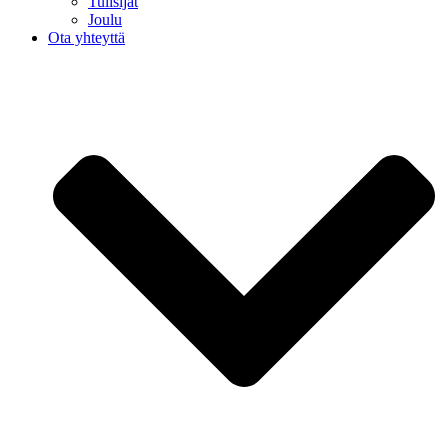
Tulisijat
Joulu
Ota yhteyttä