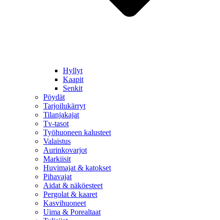
Hyllyt
Kaapit
Senkit
Pöydät
Tarjoilukärryt
Tilanjakajat
Tv-tasot
Työhuoneen kalusteet
Valaistus
Aurinkovarjot
Markiisit
Huvimajat & katokset
Pihavajat
Aidat & näköesteet
Pergolat & kaaret
Kasvihuoneet
Uima & Porealtaat