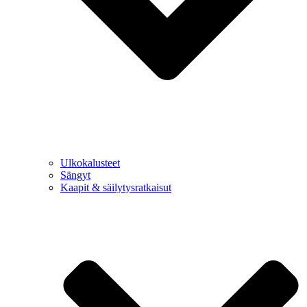
Ulkokalusteet
Sängyt
Kaapit & säilytysratkaisut