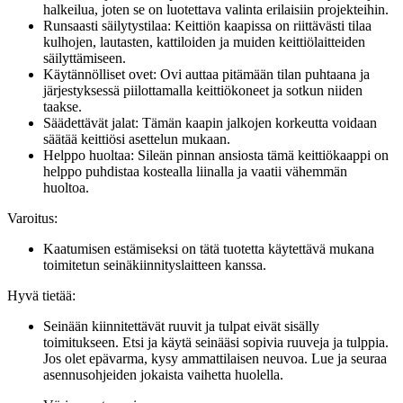
halkeilua, joten se on luotettava valinta erilaisiin projekteihin.
Runsaasti säilytystilaa: Keittiön kaapissa on riittävästi tilaa
kulhojen, lautasten, kattiloiden ja muiden keittiölaitteiden
säilyttämiseen.
Käytännölliset ovet: Ovi auttaa pitämään tilan puhtaana ja
järjestyksessä piilottamalla keittiökoneet ja sotkun niiden
taakse.
Säädettävät jalat: Tämän kaapin jalkojen korkeutta voidaan
säätää keittiösi asettelun mukaan.
Helppo huoltaa: Sileän pinnan ansiosta tämä keittiökaappi on
helppo puhdistaa kostealla liinalla ja vaatii vähemmän
huoltoa.
Varoitus:
Kaatumisen estämiseksi on tätä tuotetta käytettävä mukana
toimitetun seinäkiinnityslaitteen kanssa.
Hyvä tietää:
Seinään kiinnitettävät ruuvit ja tulpat eivät sisälly
toimitukseen. Etsi ja käytä seinääsi sopivia ruuveja ja tulppia.
Jos olet epävarma, kysy ammattilaisen neuvoa. Lue ja seuraa
asennusohjeiden jokaista vaihetta huolella.