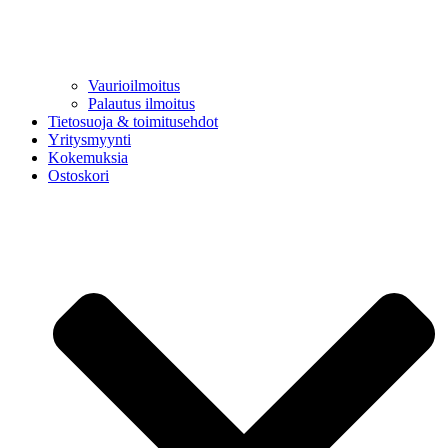
Vaurioilmoitus
Palautus ilmoitus
Tietosuoja & toimitusehdot
Yritysmyynti
Kokemuksia
Ostoskori