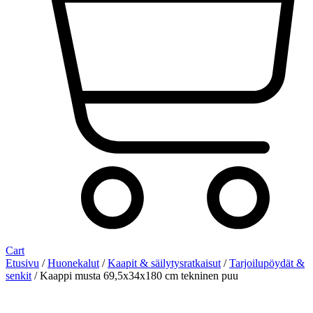
Cart
Etusivu
/
Huonekalut
/
Kaapit & säilytysratkaisut
/
Tarjoilupöydät &
senkit
/ Kaappi musta 69,5x34x180 cm tekninen puu