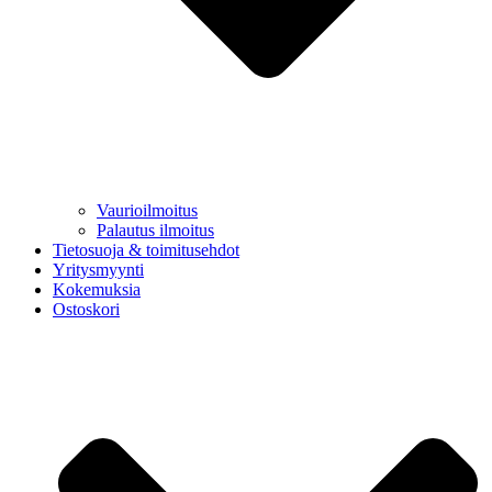
Vaurioilmoitus
Palautus ilmoitus
Tietosuoja & toimitusehdot
Yritysmyynti
Kokemuksia
Ostoskori