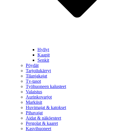
Hyllyt
Kaapit
Senkit
Pöydät
Tarjoilukärryt
Tilanjakajat
Tv-tasot
Työhuoneen kalusteet
Valaistus
Aurinkovarjot
Markiisit
Huvimajat & katokset
Pihavajat
Aidat & näköesteet
Pergolat & kaaret
Kasvihuoneet