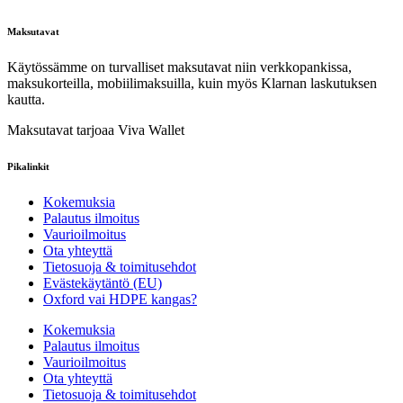
Maksutavat
Käytössämme on turvalliset maksutavat niin verkkopankissa,
maksukorteilla, mobiilimaksuilla, kuin myös Klarnan laskutuksen
kautta.
Maksutavat tarjoaa Viva Wallet
Pikalinkit
Kokemuksia
Palautus ilmoitus
Vaurioilmoitus
Ota yhteyttä
Tietosuoja & toimitusehdot
Evästekäytäntö (EU)
Oxford vai HDPE kangas?
Kokemuksia
Palautus ilmoitus
Vaurioilmoitus
Ota yhteyttä
Tietosuoja & toimitusehdot