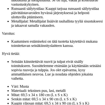
laadukasta ja sileäpintaista. Se on luja, vakaa ja kosteudelle
vastustuskykyinen.
Runsaasti säilytystilaa: Kaappi tarjoaa runsaasti säilytystilaa
päivittäistavaroiden hyvässä järjestyksessä ja helposti
ulottuvilla pitämiseen.
Metallijalat: Metallijalat lisäävät rauhallista tyyliä sisustukseesi
ja takaavat samalla vakauden.
Varoitus:
Kaatumisen estämiseksi on tätä tuotetta käytettävä mukana
toimitettavan seinäkiinnityslaitteen kanssa.
Hyvä tietää:
Seinään kiinnitettävät ruuvit ja tulpat eivät sisälly
toimitukseen. Suosittelemme etsimään ja käyttämään seinääsi
sopivia ruuveja ja tulppia. Jos olet epävarma, kysy
ammattilaisen neuvoa. Lue ja noudata ohjeiden jokaista
vaihetta.
Väri: Musta
Materiaali: tekninen puu, lasi, metalli
Mitat: 69,5 x 34 x 180 cm (L x S x K)
Senkin mitat: 69,5 x 34 x 90 cm (L x S x K)
Kaapin yläosan mitat: 69,5 x 34 x 90 cm (L x S x K)