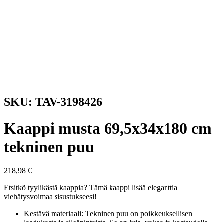
SKU: TAV-3198426
Kaappi musta 69,5x34x180 cm
tekninen puu
218,98
€
Etsitkö tyylikästä kaappia? Tämä kaappi lisää eleganttia
viehätysvoimaa sisustukseesi!
Kestävä materiaali: Tekninen puu on poikkeuksellisen