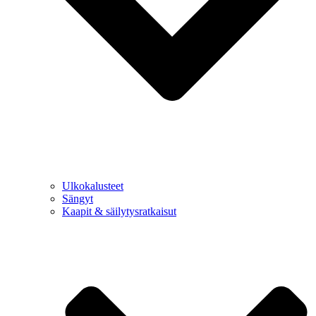
Ulkokalusteet
Sängyt
Kaapit & säilytysratkaisut