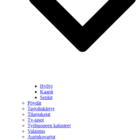
Hyllyt
Kaapit
Senkit
Pöydät
Tarjoilukärryt
Tilanjakajat
Tv-tasot
Työhuoneen kalusteet
Valaistus
Aurinkovarjot