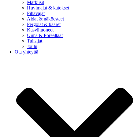
Markiisit
Huvimajat & katokset
Pihavajat
Aidat & näköesteet
Pergolat & kaaret
Kasvihuoneet
Uima & Porealtaat
Tulisijat
Joulu
Ota yhteyttä