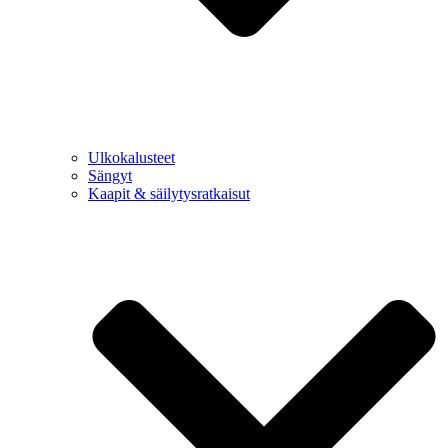
Ulkokalusteet
Sängyt
Kaapit & säilytysratkaisut