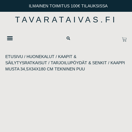
ILMAINEN TOIMITUS 100€ TILAUKSISSA
TAVARATAIVAS.FI
OTA YHTEYTTÄ
TIETOSUOJA & TOIMITUSEHDOT
ETUSIVU
/
HUONEKALUT
/
KAAPIT &
SÄILYTYSRATKAISUT
/
TARJOILUPÖYDÄT & SENKIT
/ KAAPPI
MUSTA 34,5X34X180 CM TEKNINEN PUU