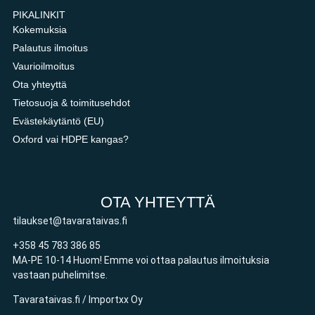
PIKALINKIT
Kokemuksia
Palautus ilmoitus
Vaurioilmoitus
Ota yhteyttä
Tietosuoja & toimitusehdot
Evästekäytäntö (EU)
Oxford vai HDPE kangas?
OTA YHTEYTTÄ
tilaukset@tavarataivas.fi
+358 45 783 386 85
MA-PE 10-14 Huom! Emme voi ottaa palautus ilmoituksia
vastaan puhelimitse.
Tavarataivas.fi / Importxx Oy