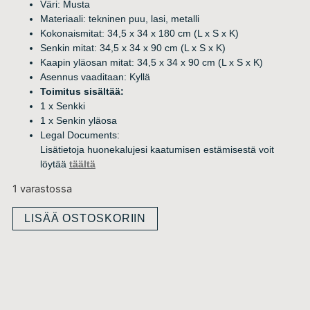
Väri: Musta
Materiaali: tekninen puu, lasi, metalli
Kokonaismitat: 34,5 x 34 x 180 cm (L x S x K)
Senkin mitat: 34,5 x 34 x 90 cm (L x S x K)
Kaapin yläosan mitat: 34,5 x 34 x 90 cm (L x S x K)
Asennus vaaditaan: Kyllä
Toimitus sisältää:
1 x Senkki
1 x Senkin yläosa
Legal Documents:
Lisätietoja huonekalujesi kaatumisen estämisestä voit
löytää
täältä
1 varastossa
LISÄÄ OSTOSKORIIN