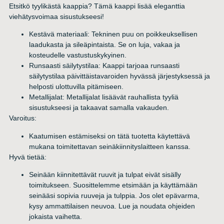
Etsitkö tyylikästä kaappia? Tämä kaappi lisää eleganttia
viehätysvoimaa sisustukseesi!
Kestävä materiaali: Tekninen puu on poikkeuksellisen
laadukasta ja sileäpintaista. Se on luja, vakaa ja
kosteudelle vastustuskykyinen.
Runsaasti säilytystilaa: Kaappi tarjoaa runsaasti
säilytystilaa päivittäistavaroiden hyvässä järjestyksessä ja
helposti ulottuvilla pitämiseen.
Metallijalat: Metallijalat lisäävät rauhallista tyyliä
sisustukseesi ja takaavat samalla vakauden.
Varoitus:
Kaatumisen estämiseksi on tätä tuotetta käytettävä
mukana toimitettavan seinäkiinnityslaitteen kanssa.
Hyvä tietää:
Seinään kiinnitettävät ruuvit ja tulpat eivät sisälly
toimitukseen. Suosittelemme etsimään ja käyttämään
seinääsi sopivia ruuveja ja tulppia. Jos olet epävarma,
kysy ammattilaisen neuvoa. Lue ja noudata ohjeiden
jokaista vaihetta.