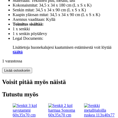
Materiaali: Tekninen puu, metalli, lasi
Kokonaismitat: 34,5 x 34 x 180 cm (L x S x K)
Senkin mitat: 34,5 x 34 x 90 cm (L x S x K)
Kaapin yläosan mitat: 34,5 x 34 x 90 cm (L x S x K)
Asennus vaaditaan: Kyllä
Toimitus sisältää:
1 x senkki
1 x senkin pöytälevy
Legal Documents:
Lisätietoja huonekalujesi kaatumisen estämisestä voit löytää
täältä
1 varastossa
Kaappi
Lisää ostoskoriin
musta
34,5x34x180
Voisit pitää myös näistä
cm
tekninen
Tutustu myös
puu
määrä