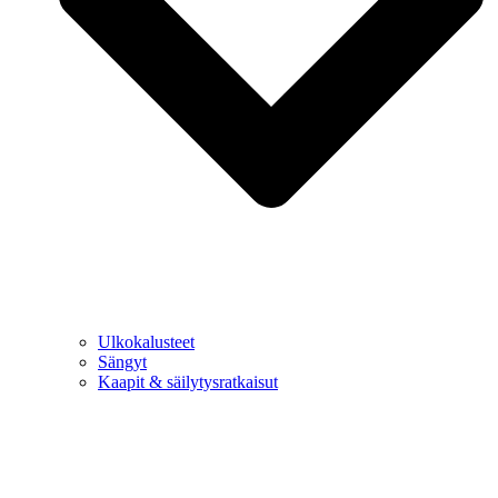
Ulkokalusteet
Sängyt
Kaapit & säilytysratkaisut