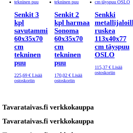
Senkit 3
Senkit 2
Senkki
kpl
kpl harmaa
metallijaloil
savutammi
Sonoma
ruskea
60x35x70
60x35x70
113x40x77
cm
cm
cm täyspuu
tekninen
tekninen
OSLO
puu
puu
115,37
€
Lisää
ostoskoriin
225,69
€
Lisää
170,02
€
Lisää
ostoskoriin
ostoskoriin
Tavarataivas.fi verkkokauppa
Tavarataivas.fi verkkokauppa