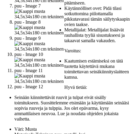
pitämiseen.
Käytännölliset ovet: Pidä tilasi
sotkuttomina piilottamalla
pikkutavarasi tämän säilytyskaapin
ovien taakse.
Metallijalat: Metallijalat lisäävät
rauhallista tyyliä sisustukseesi ja
takaavat samalla vakauden.
Varoitus:
Kaatumisen estämiseksi on tätä
tuotetta käytettävä mukana
toimitettavan seinäkiinnityslaitteen
kanssa.
Hyvä tietää:
Seinään kiinnitettävät ruuvit ja tulpat eivät sisälly
toimitukseen. Suosittelemme etsimään ja käyttämään seinääsi
sopivia ruuveja ja tulppia. Jos olet epävarma, kysy
ammattilaisen neuvoa. Lue ja noudata ohjeiden jokaista
vaihetta.
Väri: Musta