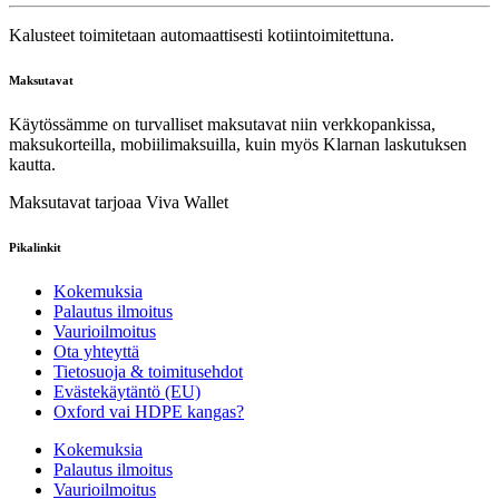
Kalusteet toimitetaan automaattisesti kotiintoimitettuna.
Maksutavat
Käytössämme on turvalliset maksutavat niin verkkopankissa,
maksukorteilla, mobiilimaksuilla, kuin myös Klarnan laskutuksen
kautta.
Maksutavat tarjoaa Viva Wallet
Pikalinkit
Kokemuksia
Palautus ilmoitus
Vaurioilmoitus
Ota yhteyttä
Tietosuoja & toimitusehdot
Evästekäytäntö (EU)
Oxford vai HDPE kangas?
Kokemuksia
Palautus ilmoitus
Vaurioilmoitus