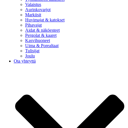
Valaistus
Aurinkovarjot
Markiisit
Huvimajat & katokset
Pihavajat
Aidat & näköesteet
Pergolat & kaaret
Kasvihuoneet
Uima & Porealtaat
Tulisijat
Joulu
Ota yhteyttä