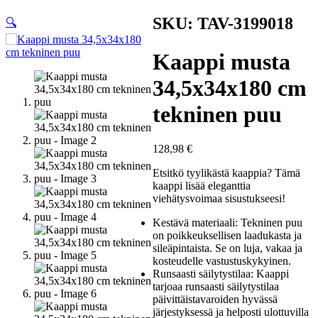
SKU: TAV-3199018
🔍
Kaappi musta
34,5x34x180 cm
tekninen puu
128,98
€
Etsitkö tyylikästä kaappia? Tämä
kaappi lisää eleganttia
viehätysvoimaa sisustukseesi!
Kestävä materiaali: Tekninen puu
on poikkeuksellisen laadukasta ja
sileäpintaista. Se on luja, vakaa ja
kosteudelle vastustuskykyinen.
Runsaasti säilytystilaa: Kaappi
tarjoaa runsaasti säilytystilaa
päivittäistavaroiden hyvässä
järjestyksessä ja helposti ulottuvilla