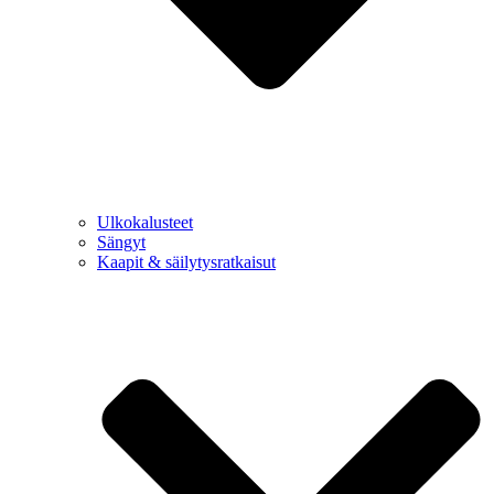
Ulkokalusteet
Sängyt
Kaapit & säilytysratkaisut