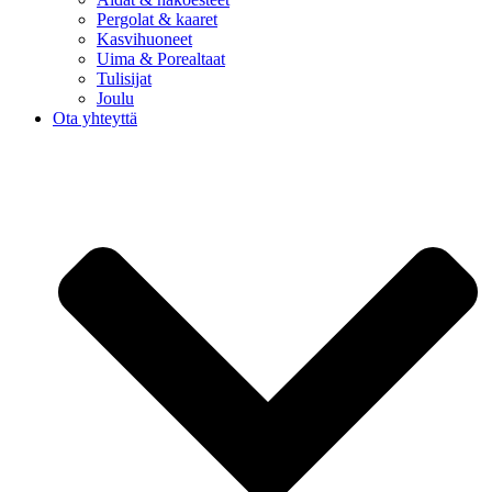
Pergolat & kaaret
Kasvihuoneet
Uima & Porealtaat
Tulisijat
Joulu
Ota yhteyttä