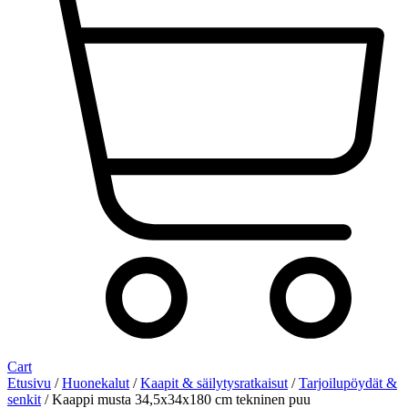
Cart
Etusivu
/
Huonekalut
/
Kaapit & säilytysratkaisut
/
Tarjoilupöydät &
senkit
/ Kaappi musta 34,5x34x180 cm tekninen puu