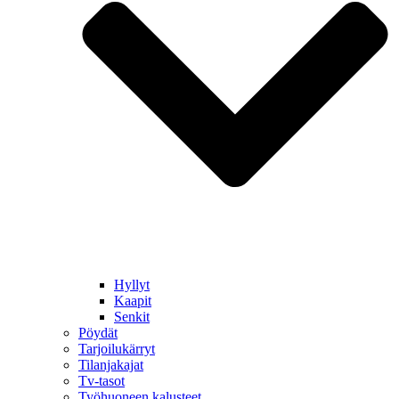
Hyllyt
Kaapit
Senkit
Pöydät
Tarjoilukärryt
Tilanjakajat
Tv-tasot
Työhuoneen kalusteet