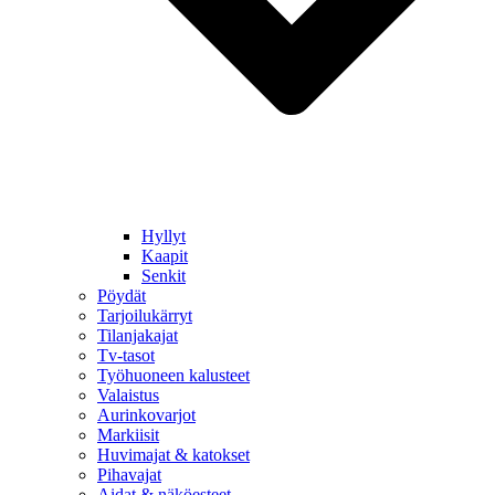
Hyllyt
Kaapit
Senkit
Pöydät
Tarjoilukärryt
Tilanjakajat
Tv-tasot
Työhuoneen kalusteet
Valaistus
Aurinkovarjot
Markiisit
Huvimajat & katokset
Pihavajat
Aidat & näköesteet