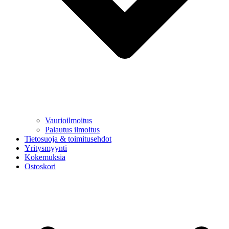
Vaurioilmoitus
Palautus ilmoitus
Tietosuoja & toimitusehdot
Yritysmyynti
Kokemuksia
Ostoskori