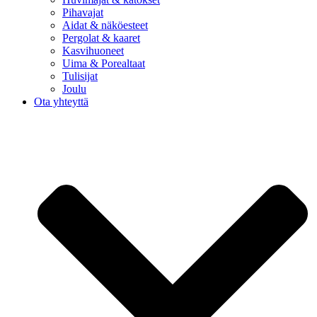
Pihavajat
Aidat & näköesteet
Pergolat & kaaret
Kasvihuoneet
Uima & Porealtaat
Tulisijat
Joulu
Ota yhteyttä