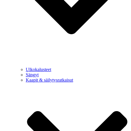
Ulkokalusteet
Sängyt
Kaapit & säilytysratkaisut