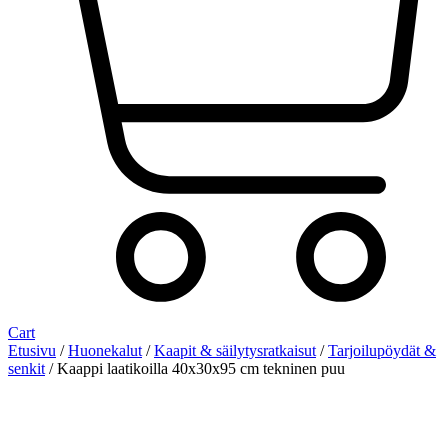
Cart
Etusivu
/
Huonekalut
/
Kaapit & säilytysratkaisut
/
Tarjoilupöydät &
senkit
/ Kaappi laatikoilla 40x30x95 cm tekninen puu