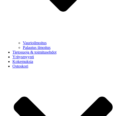
Vaurioilmoitus
Palautus ilmoitus
Tietosuoja & toimitusehdot
Yritysmyynti
Kokemuksia
Ostoskori