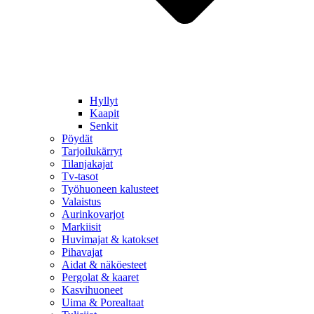
Hyllyt
Kaapit
Senkit
Pöydät
Tarjoilukärryt
Tilanjakajat
Tv-tasot
Työhuoneen kalusteet
Valaistus
Aurinkovarjot
Markiisit
Huvimajat & katokset
Pihavajat
Aidat & näköesteet
Pergolat & kaaret
Kasvihuoneet
Uima & Porealtaat