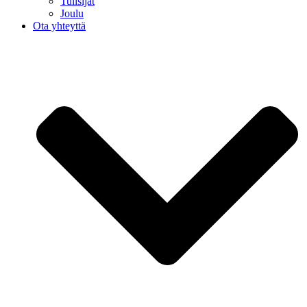
Tulisijat
Joulu
Ota yhteyttä