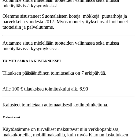
Autamme sinua mielellään tuotteiden valinnassa sekä muissa
mietityttävissä kysymyksissä.
Olemme sisustaneet Suomalaisten koteja, mökkejä, puutarhoja ja
parvekkeita vuodesta 2017. Myös monet yritykset ovat luottaneet
tuotteisiin ja palveluumme.
Autamme sinua mielellään tuotteiden valinnassa sekä muissa
mietityttävissä kysymyksissä.
TOIMITUSAIKA JA KUSTANNUKSET
Tilauksen pääsääntöinen toimitusaika on 7 arkipäivää.
Alle 100 € tilauksissa toimituskulut alk. 6,90
Kalusteet toimitetaan automaattisesti kotiintoimitettuna.
Maksutavat
Käytössämme on turvalliset maksutavat niin verkkopankissa,
maksukorteilla, mobiilimaksuilla, kuin myös Klarnan laskutuksen