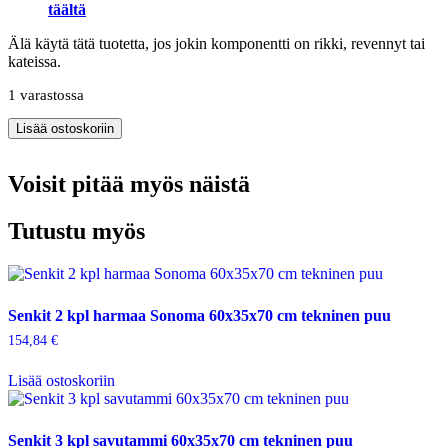
täältä
Älä käytä tätä tuotetta, jos jokin komponentti on rikki, revennyt tai
kateissa.
1 varastossa
Kaappi
Lisää ostoskoriin
laatikoilla
40x30x95
Voisit pitää myös näistä
cm
tekninen
puu
Tutustu myös
määrä
Senkit 2 kpl harmaa Sonoma 60x35x70 cm tekninen puu
154,84
€
Lisää ostoskoriin
Senkit 3 kpl savutammi 60x35x70 cm tekninen puu