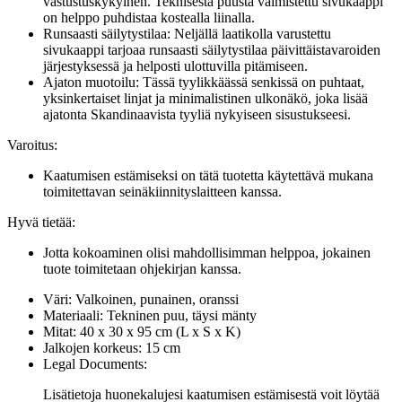
vastustuskykyinen. Teknisestä puusta valmistettu sivukaappi
on helppo puhdistaa kostealla liinalla.
Runsaasti säilytystilaa: Neljällä laatikolla varustettu
sivukaappi tarjoaa runsaasti säilytystilaa päivittäistavaroiden
järjestyksessä ja helposti ulottuvilla pitämiseen.
Ajaton muotoilu: Tässä tyylikkäässä senkissä on puhtaat,
yksinkertaiset linjat ja minimalistinen ulkonäkö, joka lisää
ajatonta Skandinaavista tyyliä nykyiseen sisustukseesi.
Varoitus:
Kaatumisen estämiseksi on tätä tuotetta käytettävä mukana
toimitettavan seinäkiinnityslaitteen kanssa.
Hyvä tietää:
Jotta kokoaminen olisi mahdollisimman helppoa, jokainen
tuote toimitetaan ohjekirjan kanssa.
Väri: Valkoinen, punainen, oranssi
Materiaali: Tekninen puu, täysi mänty
Mitat: 40 x 30 x 95 cm (L x S x K)
Jalkojen korkeus: 15 cm
Legal Documents:
Lisätietoja huonekalujesi kaatumisen estämisestä voit löytää