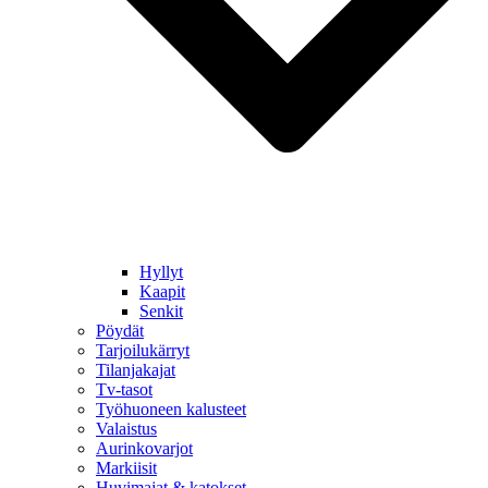
Hyllyt
Kaapit
Senkit
Pöydät
Tarjoilukärryt
Tilanjakajat
Tv-tasot
Työhuoneen kalusteet
Valaistus
Aurinkovarjot
Markiisit
Huvimajat & katokset