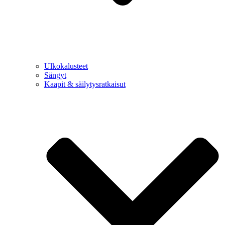
Ulkokalusteet
Sängyt
Kaapit & säilytysratkaisut