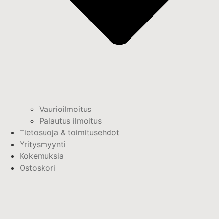
Vaurioilmoitus
Palautus ilmoitus
Tietosuoja & toimitusehdot
Yritysmyynti
Kokemuksia
Ostoskori