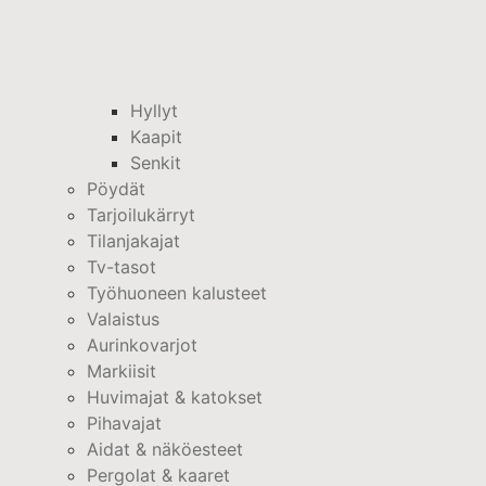
Hyllyt
Kaapit
Senkit
Pöydät
Tarjoilukärryt
Tilanjakajat
Tv-tasot
Työhuoneen kalusteet
Valaistus
Aurinkovarjot
Markiisit
Huvimajat & katokset
Pihavajat
Aidat & näköesteet
Pergolat & kaaret