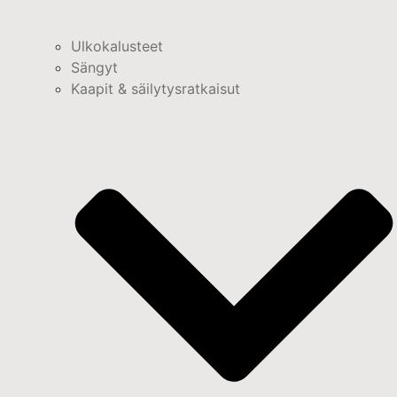
Ulkokalusteet
Sängyt
Kaapit & säilytysratkaisut