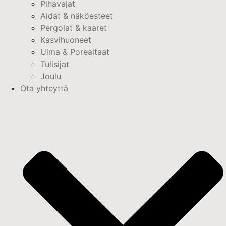
Pihavajat
Aidat & näköesteet
Pergolat & kaaret
Kasvihuoneet
Uima & Porealtaat
Tulisijat
Joulu
Ota yhteyttä