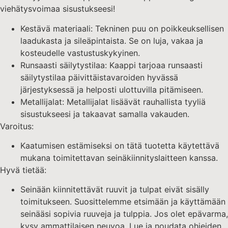
viehätysvoimaa sisustukseesi!
Kestävä materiaali: Tekninen puu on poikkeuksellisen
laadukasta ja sileäpintaista. Se on luja, vakaa ja
kosteudelle vastustuskykyinen.
Runsaasti säilytystilaa: Kaappi tarjoaa runsaasti
säilytystilaa päivittäistavaroiden hyvässä
järjestyksessä ja helposti ulottuvilla pitämiseen.
Metallijalat: Metallijalat lisäävät rauhallista tyyliä
sisustukseesi ja takaavat samalla vakauden.
Varoitus:
Kaatumisen estämiseksi on tätä tuotetta käytettävä
mukana toimitettavan seinäkiinnityslaitteen kanssa.
Hyvä tietää:
Seinään kiinnitettävät ruuvit ja tulpat eivät sisälly
toimitukseen. Suosittelemme etsimään ja käyttämään
seinääsi sopivia ruuveja ja tulppia. Jos olet epävarma,
kysy ammattilaisen neuvoa. Lue ja noudata ohjeiden