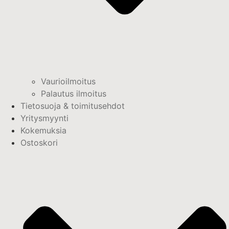
Vaurioilmoitus
Palautus ilmoitus
Tietosuoja & toimitusehdot
Yritysmyynti
Kokemuksia
Ostoskori