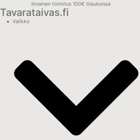
Ilmainen toimitus 100€ tilauksissa
Tavarataivas.fi
Valikko