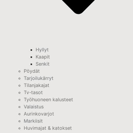
Hyllyt
Kaapit
Senkit
Pöydät
Tarjoilukärryt
Tilanjakajat
Tv-tasot
Työhuoneen kalusteet
Valaistus
Aurinkovarjot
Markiisit
Huvimajat & katokset