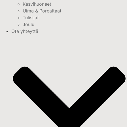
Kasvihuoneet
Uima & Porealtaat
Tulisijat
Joulu
Ota yhteyttä