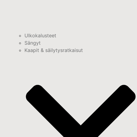
Ulkokalusteet
Sängyt
Kaapit & säilytysratkaisut