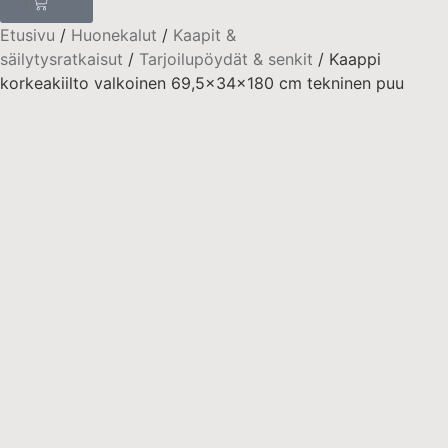
0
Etusivu
/
Huonekalut
/
Kaapit &
säilytysratkaisut
/
Tarjoilupöydät & senkit
/ Kaappi
korkeakiilto valkoinen 69,5x34x180 cm tekninen puu