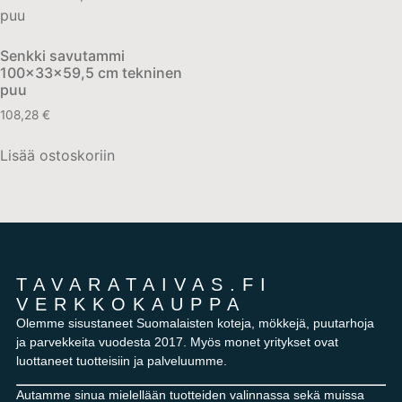
Senkki savutammi
100x33x59,5 cm tekninen
puu
108,28
€
Lisää ostoskoriin
TAVARATAIVAS.FI
VERKKOKAUPPA
Olemme sisustaneet Suomalaisten koteja, mökkejä, puutarhoja
ja parvekkeita vuodesta 2017. Myös monet yritykset ovat
luottaneet tuotteisiin ja palveluumme.
Autamme sinua mielellään tuotteiden valinnassa sekä muissa