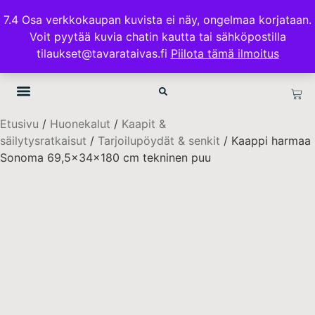
ILMAINEN TOIMITUS 100€ TILAUKSISSA
7.4 Osa verkkokaupan kuvista ei näy, ongelmaa korjataan.
Voit pyytää kuvia chatin kautta tai sähköpostilla
TAVARATAIVAS.FI
tilaukset@tavarataivas.fi
Piilota tämä ilmoitus
Etusivu
/
Huonekalut
/
Kaapit &
säilytysratkaisut
/
Tarjoilupöydät & senkit
/ Kaappi harmaa
Sonoma 69,5x34x180 cm tekninen puu