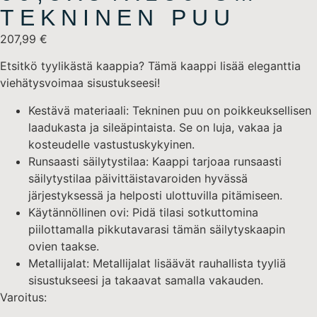
TEKNINEN PUU
207,99
€
Etsitkö tyylikästä kaappia? Tämä kaappi lisää eleganttia
viehätysvoimaa sisustukseesi!
Kestävä materiaali: Tekninen puu on poikkeuksellisen
laadukasta ja sileäpintaista. Se on luja, vakaa ja
kosteudelle vastustuskykyinen.
Runsaasti säilytystilaa: Kaappi tarjoaa runsaasti
säilytystilaa päivittäistavaroiden hyvässä
järjestyksessä ja helposti ulottuvilla pitämiseen.
Käytännöllinen ovi: Pidä tilasi sotkuttomina
piilottamalla pikkutavarasi tämän säilytyskaapin
ovien taakse.
Metallijalat: Metallijalat lisäävät rauhallista tyyliä
sisustukseesi ja takaavat samalla vakauden.
Varoitus: