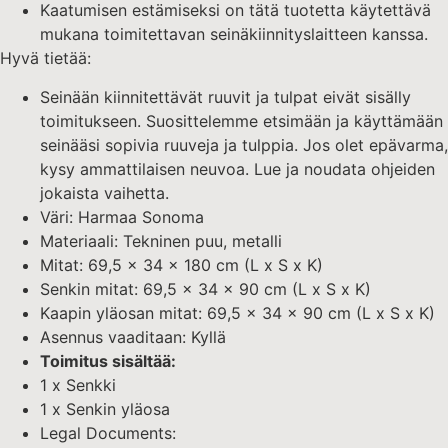
Kaatumisen estämiseksi on tätä tuotetta käytettävä
mukana toimitettavan seinäkiinnityslaitteen kanssa.
Hyvä tietää:
Seinään kiinnitettävät ruuvit ja tulpat eivät sisälly
toimitukseen. Suosittelemme etsimään ja käyttämään
seinääsi sopivia ruuveja ja tulppia. Jos olet epävarma,
kysy ammattilaisen neuvoa. Lue ja noudata ohjeiden
jokaista vaihetta.
Väri: Harmaa Sonoma
Materiaali: Tekninen puu, metalli
Mitat: 69,5 x 34 x 180 cm (L x S x K)
Senkin mitat: 69,5 x 34 x 90 cm (L x S x K)
Kaapin yläosan mitat: 69,5 x 34 x 90 cm (L x S x K)
Asennus vaaditaan: Kyllä
Toimitus sisältää:
1 x Senkki
1 x Senkin yläosa
Legal Documents: