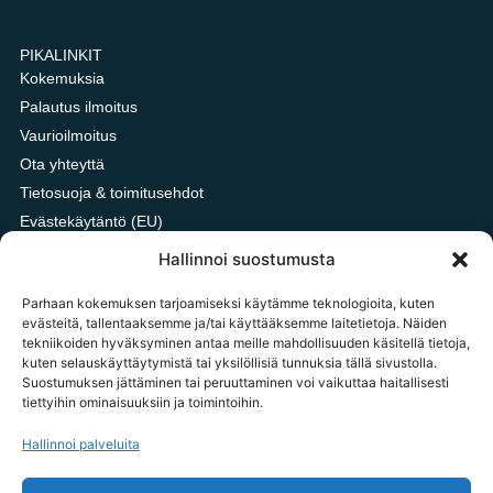
PIKALINKIT
Kokemuksia
Palautus ilmoitus
Vaurioilmoitus
Ota yhteyttä
Tietosuoja & toimitusehdot
Evästekäytäntö (EU)
Oxford vai HDPE kangas?
Hallinnoi suostumusta
Parhaan kokemuksen tarjoamiseksi käytämme teknologioita, kuten
evästeitä, tallentaaksemme ja/tai käyttääksemme laitetietoja. Näiden
tekniikoiden hyväksyminen antaa meille mahdollisuuden käsitellä tietoja,
OTA YHTEYTTÄ
kuten selauskäyttäytymistä tai yksilöllisiä tunnuksia tällä sivustolla.
tilaukset@tavarataivas.fi
Suostumuksen jättäminen tai peruuttaminen voi vaikuttaa haitallisesti
tiettyihin ominaisuuksiin ja toimintoihin.
+358 45 783 386 85
MA-PE 10-14 Huom! Emme voi ottaa palautus ilmoituksia
Hallinnoi palveluita
vastaan puhelimitse.