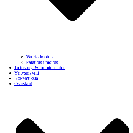
Vaurioilmoitus
Palautus ilmoitus
Tietosuoja & toimitusehdot
Yritysmyynti
Kokemuksia
Ostoskori