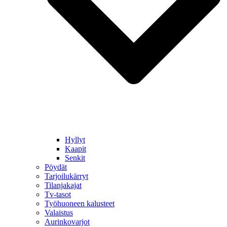
Hyllyt
Kaapit
Senkit
Pöydät
Tarjoilukärryt
Tilanjakajat
Tv-tasot
Työhuoneen kalusteet
Valaistus
Aurinkovarjot