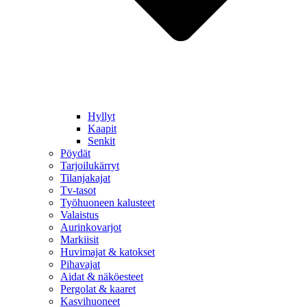
Hyllyt
Kaapit
Senkit
Pöydät
Tarjoilukärryt
Tilanjakajat
Tv-tasot
Työhuoneen kalusteet
Valaistus
Aurinkovarjot
Markiisit
Huvimajat & katokset
Pihavajat
Aidat & näköesteet
Pergolat & kaaret
Kasvihuoneet