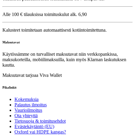
Alle 100 € tilauksissa toimituskulut alk. 6,90
Kalusteet toimitetaan automaattisesti kotiintoimitettuna.
Maksutavat
Käytössämme on turvalliset maksutavat niin verkkopankissa,
maksukorteilla, mobiilimaksuilla, kuin myös Klarnan laskutuksen
kautta.
Maksutavat tarjoaa Viva Wallet
Pikalinkit
Kokemuksia
Palautus ilmoitus
Vaurioilmoitus
Ota yhteyttä
Tietosuoja & toimitusehdot
Evästekäytäntö (EU)
Oxford vai HDPE kangas?