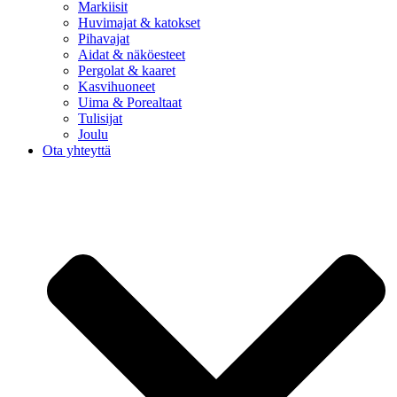
Markiisit
Huvimajat & katokset
Pihavajat
Aidat & näköesteet
Pergolat & kaaret
Kasvihuoneet
Uima & Porealtaat
Tulisijat
Joulu
Ota yhteyttä