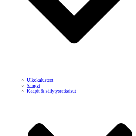
Ulkokalusteet
Sängyt
Kaapit & säilytysratkaisut