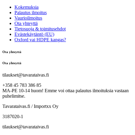
Kokemuksia
Palautus ilmoitus
Vaurioilmoitus
Ota yhteyttä
Tietosuoja & toimitusehdot
Evästekäytäntö (EU)
Oxford vai HDPE kangas?
Ota yhteyttä
Ota yhteyttä
tilaukset@tavarataivas.fi
+358 45 783 386 85
MA-PE 10-14 huom! Emme voi ottaa palautus ilmoituksia vastaan
puhelimitse.
Tavarataivas.fi / Importxx Oy
3187020-1
tilaukset@tavarataivas.fi