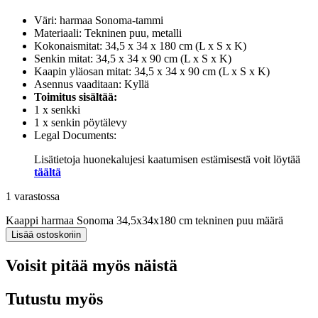
Väri: harmaa Sonoma-tammi
Materiaali: Tekninen puu, metalli
Kokonaismitat: 34,5 x 34 x 180 cm (L x S x K)
Senkin mitat: 34,5 x 34 x 90 cm (L x S x K)
Kaapin yläosan mitat: 34,5 x 34 x 90 cm (L x S x K)
Asennus vaaditaan: Kyllä
Toimitus sisältää:
1 x senkki
1 x senkin pöytälevy
Legal Documents:
Lisätietoja huonekalujesi kaatumisen estämisestä voit löytää
täältä
1 varastossa
Kaappi harmaa Sonoma 34,5x34x180 cm tekninen puu määrä
Lisää ostoskoriin
Voisit pitää myös näistä
Tutustu myös