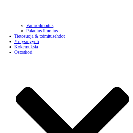
Vaurioilmoitus
Palautus ilmoitus
Tietosuoja & toimitusehdot
Yritysmyynti
Kokemuksia
Ostoskori