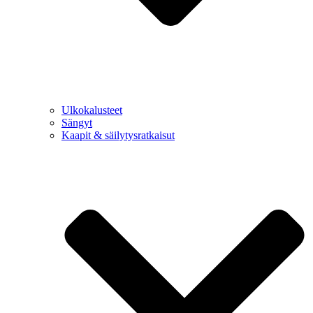
Ulkokalusteet
Sängyt
Kaapit & säilytysratkaisut