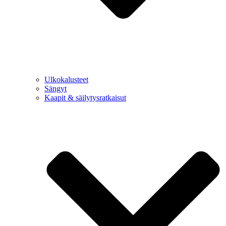
Ulkokalusteet
Sängyt
Kaapit & säilytysratkaisut