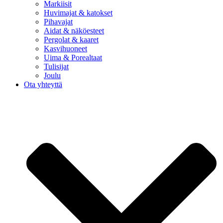
Markiisit
Huvimajat & katokset
Pihavajat
Aidat & näköesteet
Pergolat & kaaret
Kasvihuoneet
Uima & Porealtaat
Tulisijat
Joulu
Ota yhteyttä