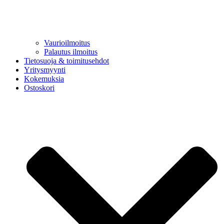
Vaurioilmoitus
Palautus ilmoitus
Tietosuoja & toimitusehdot
Yritysmyynti
Kokemuksia
Ostoskori