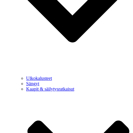
Ulkokalusteet
Sängyt
Kaapit & säilytysratkaisut