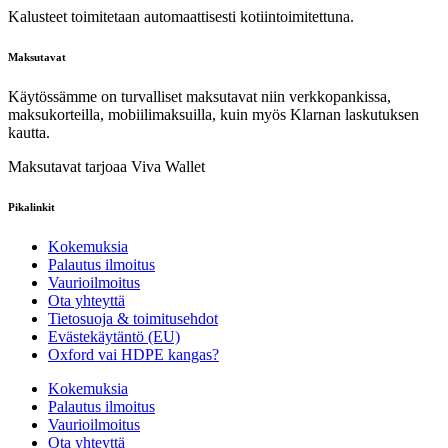
Kalusteet toimitetaan automaattisesti kotiintoimitettuna.
Maksutavat
Käytössämme on turvalliset maksutavat niin verkkopankissa,
maksukorteilla, mobiilimaksuilla, kuin myös Klarnan laskutuksen
kautta.
Maksutavat tarjoaa Viva Wallet
Pikalinkit
Kokemuksia
Palautus ilmoitus
Vaurioilmoitus
Ota yhteyttä
Tietosuoja & toimitusehdot
Evästekäytäntö (EU)
Oxford vai HDPE kangas?
Kokemuksia
Palautus ilmoitus
Vaurioilmoitus
Ota yhteyttä