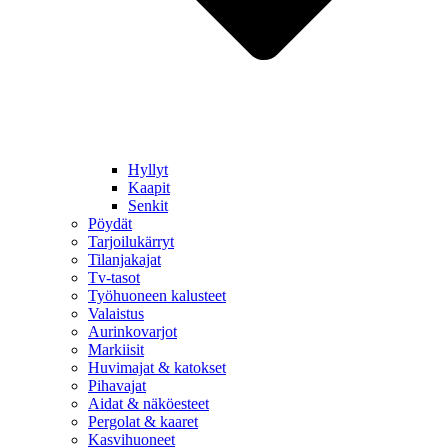
Hyllyt
Kaapit
Senkit
Pöydät
Tarjoilukärryt
Tilanjakajat
Tv-tasot
Työhuoneen kalusteet
Valaistus
Aurinkovarjot
Markiisit
Huvimajat & katokset
Pihavajat
Aidat & näköesteet
Pergolat & kaaret
Kasvihuoneet