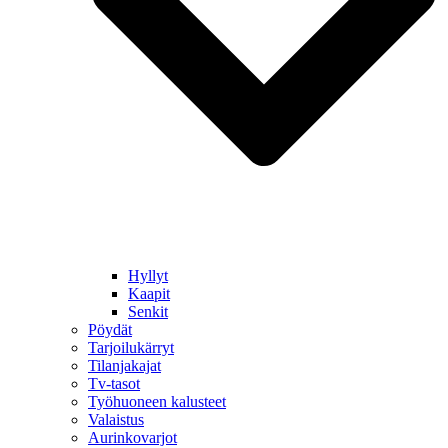
Hyllyt
Kaapit
Senkit
Pöydät
Tarjoilukärryt
Tilanjakajat
Tv-tasot
Työhuoneen kalusteet
Valaistus
Aurinkovarjot