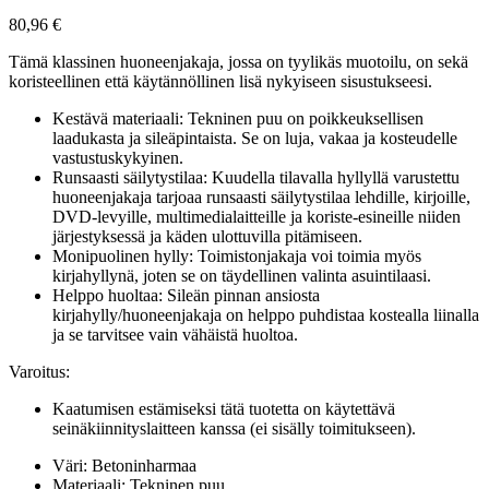
80,96
€
Tämä klassinen huoneenjakaja, jossa on tyylikäs muotoilu, on sekä
koristeellinen että käytännöllinen lisä nykyiseen sisustukseesi.
Kestävä materiaali: Tekninen puu on poikkeuksellisen
laadukasta ja sileäpintaista. Se on luja, vakaa ja kosteudelle
vastustuskykyinen.
Runsaasti säilytystilaa: Kuudella tilavalla hyllyllä varustettu
huoneenjakaja tarjoaa runsaasti säilytystilaa lehdille, kirjoille,
DVD-levyille, multimedialaitteille ja koriste-esineille niiden
järjestyksessä ja käden ulottuvilla pitämiseen.
Monipuolinen hylly: Toimistonjakaja voi toimia myös
kirjahyllynä, joten se on täydellinen valinta asuintilaasi.
Helppo huoltaa: Sileän pinnan ansiosta
kirjahylly/huoneenjakaja on helppo puhdistaa kostealla liinalla
ja se tarvitsee vain vähäistä huoltoa.
Varoitus:
Kaatumisen estämiseksi tätä tuotetta on käytettävä
seinäkiinnityslaitteen kanssa (ei sisälly toimitukseen).
Väri: Betoninharmaa
Materiaali: Tekninen puu