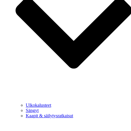
Ulkokalusteet
Sängyt
Kaapit & säilytysratkaisut