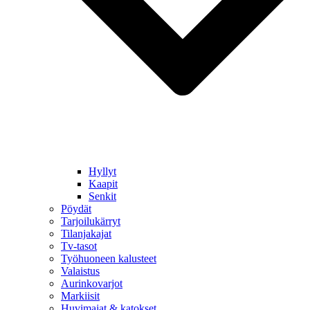
Hyllyt
Kaapit
Senkit
Pöydät
Tarjoilukärryt
Tilanjakajat
Tv-tasot
Työhuoneen kalusteet
Valaistus
Aurinkovarjot
Markiisit
Huvimajat & katokset