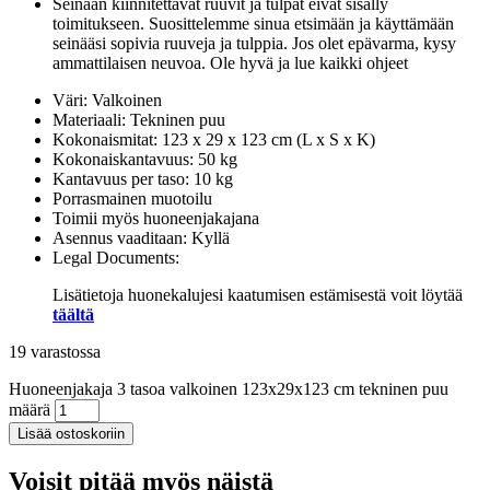
Seinään kiinnitettävät ruuvit ja tulpat eivät sisälly
toimitukseen. Suosittelemme sinua etsimään ja käyttämään
seinääsi sopivia ruuveja ja tulppia. Jos olet epävarma, kysy
ammattilaisen neuvoa. Ole hyvä ja lue kaikki ohjeet
Väri: Valkoinen
Materiaali: Tekninen puu
Kokonaismitat: 123 x 29 x 123 cm (L x S x K)
Kokonaiskantavuus: 50 kg
Kantavuus per taso: 10 kg
Porrasmainen muotoilu
Toimii myös huoneenjakajana
Asennus vaaditaan: Kyllä
Legal Documents:
Lisätietoja huonekalujesi kaatumisen estämisestä voit löytää
täältä
19 varastossa
Huoneenjakaja 3 tasoa valkoinen 123x29x123 cm tekninen puu
määrä
Lisää ostoskoriin
Voisit pitää myös näistä