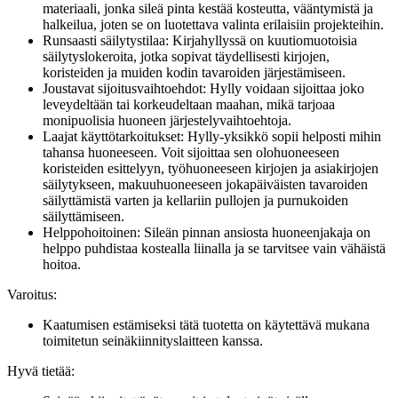
materiaali, jonka sileä pinta kestää kosteutta, vääntymistä ja
halkeilua, joten se on luotettava valinta erilaisiin projekteihin.
Runsaasti säilytystilaa: Kirjahyllyssä on kuutiomuotoisia
säilytyslokeroita, jotka sopivat täydellisesti kirjojen,
koristeiden ja muiden kodin tavaroiden järjestämiseen.
Joustavat sijoitusvaihtoehdot: Hylly voidaan sijoittaa joko
leveydeltään tai korkeudeltaan maahan, mikä tarjoaa
monipuolisia huoneen järjestelyvaihtoehtoja.
Laajat käyttötarkoitukset: Hylly-yksikkö sopii helposti mihin
tahansa huoneeseen. Voit sijoittaa sen olohuoneeseen
koristeiden esittelyyn, työhuoneeseen kirjojen ja asiakirjojen
säilytykseen, makuuhuoneeseen jokapäiväisten tavaroiden
säilyttämistä varten ja kellariin pullojen ja purnukoiden
säilyttämiseen.
Helppohoitoinen: Sileän pinnan ansiosta huoneenjakaja on
helppo puhdistaa kostealla liinalla ja se tarvitsee vain vähäistä
hoitoa.
Varoitus:
Kaatumisen estämiseksi tätä tuotetta on käytettävä mukana
toimitetun seinäkiinnityslaitteen kanssa.
Hyvä tietää: