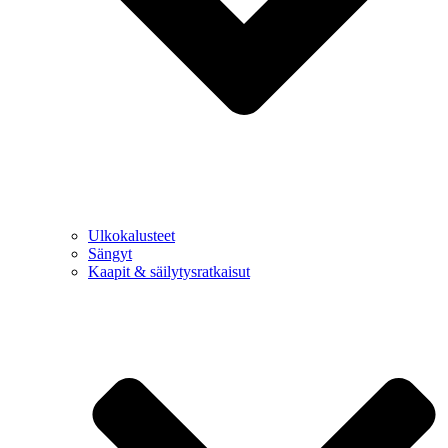
Ulkokalusteet
Sängyt
Kaapit & säilytysratkaisut