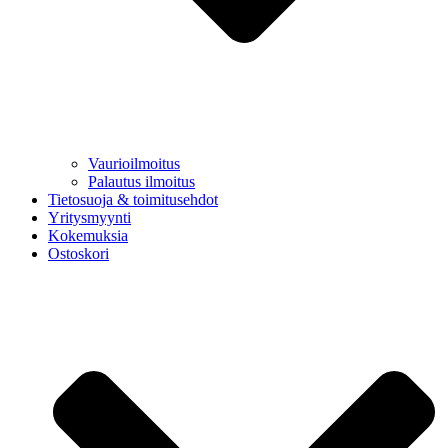
Vaurioilmoitus
Palautus ilmoitus
Tietosuoja & toimitusehdot
Yritysmyynti
Kokemuksia
Ostoskori