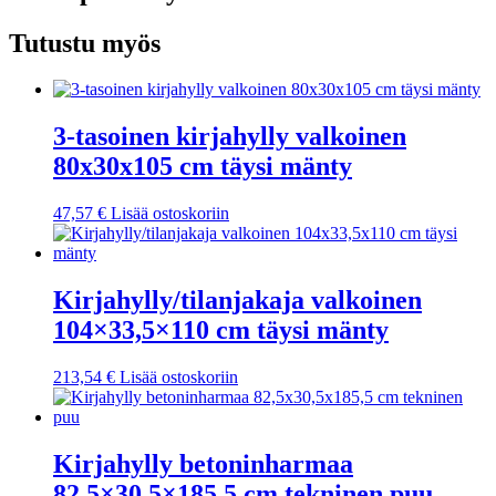
Tutustu myös
3-tasoinen kirjahylly valkoinen
80x30x105 cm täysi mänty
47,57
€
Lisää ostoskoriin
Kirjahylly/tilanjakaja valkoinen
104×33,5×110 cm täysi mänty
213,54
€
Lisää ostoskoriin
Kirjahylly betoninharmaa
82,5×30,5×185,5 cm tekninen puu