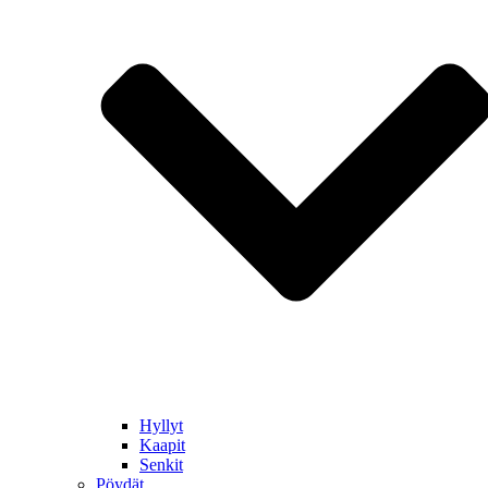
Hyllyt
Kaapit
Senkit
Pöydät