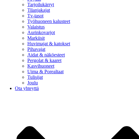
Tarjoilukärryt
Tilanjakajat
Tv-tasot
Työhuoneen kalusteet
Valaistus
Aurinkovarjot
Markiisit
Huvimajat & katokset
Pihavajat
Aidat & näköesteet
Pergolat & kaaret
Kasvihuoneet
Uima & Porealtaat
Tulisijat
Joulu
Ota yhteyttä