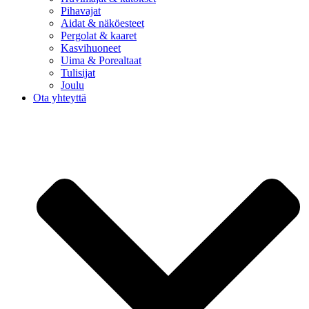
Pihavajat
Aidat & näköesteet
Pergolat & kaaret
Kasvihuoneet
Uima & Porealtaat
Tulisijat
Joulu
Ota yhteyttä