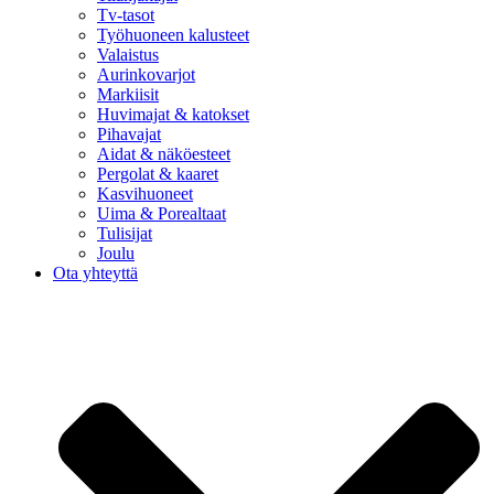
Tv-tasot
Työhuoneen kalusteet
Valaistus
Aurinkovarjot
Markiisit
Huvimajat & katokset
Pihavajat
Aidat & näköesteet
Pergolat & kaaret
Kasvihuoneet
Uima & Porealtaat
Tulisijat
Joulu
Ota yhteyttä