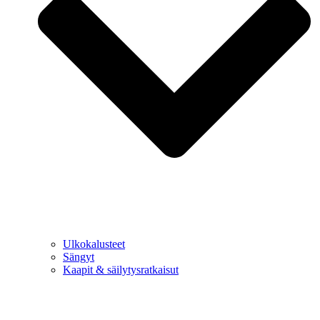
Ulkokalusteet
Sängyt
Kaapit & säilytysratkaisut