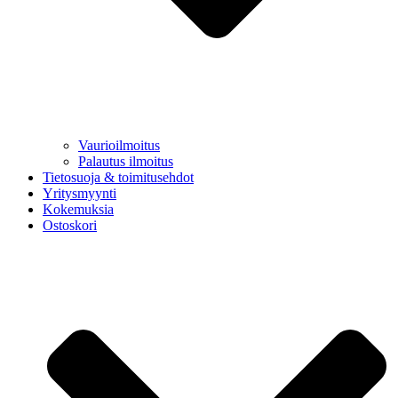
Vaurioilmoitus
Palautus ilmoitus
Tietosuoja & toimitusehdot
Yritysmyynti
Kokemuksia
Ostoskori