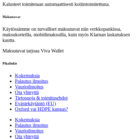
Kalusteet toimitetaan automaattisesti kotiintoimitettuna.
Maksutavat
Käytössämme on turvalliset maksutavat niin verkkopankissa,
maksukorteilla, mobiilimaksuilla, kuin myös Klarnan laskutuksen
kautta.
Maksutavat tarjoaa Viva Wallet
Pikalinkit
Kokemuksia
Palautus ilmoitus
Vaurioilmoitus
Ota yhteyttä
Tietosuoja & toimitusehdot
Evästekäytäntö (EU)
Oxford vai HDPE kangas?
Kokemuksia
Palautus ilmoitus
Vaurioilmoitus
Ota yhteyttä