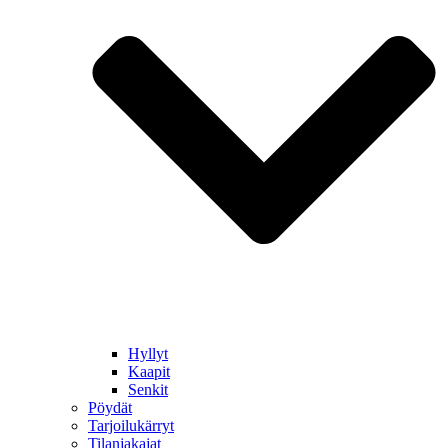
Hyllyt
Kaapit
Senkit
Pöydät
Tarjoilukärryt
Tilanjakajat