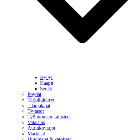
Hyllyt
Kaapit
Senkit
Pöydät
Tarjoilukärryt
Tilanjakajat
Tv-tasot
Työhuoneen kalusteet
Valaistus
Aurinkovarjot
Markiisit
Huvimajat & katokset