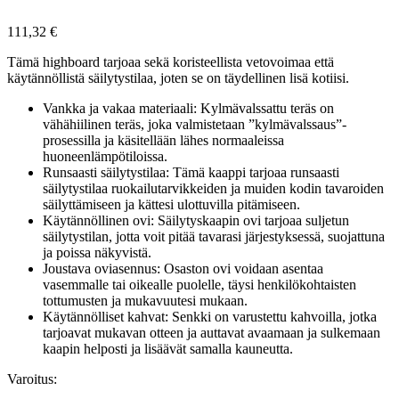
111,32
€
Tämä highboard tarjoaa sekä koristeellista vetovoimaa että
käytännöllistä säilytystilaa, joten se on täydellinen lisä kotiisi.
Vankka ja vakaa materiaali: Kylmävalssattu teräs on
vähähiilinen teräs, joka valmistetaan ”kylmävalssaus”-
prosessilla ja käsitellään lähes normaaleissa
huoneenlämpötiloissa.
Runsaasti säilytystilaa: Tämä kaappi tarjoaa runsaasti
säilytystilaa ruokailutarvikkeiden ja muiden kodin tavaroiden
säilyttämiseen ja kättesi ulottuvilla pitämiseen.
Käytännöllinen ovi: Säilytyskaapin ovi tarjoaa suljetun
säilytystilan, jotta voit pitää tavarasi järjestyksessä, suojattuna
ja poissa näkyvistä.
Joustava oviasennus: Osaston ovi voidaan asentaa
vasemmalle tai oikealle puolelle, täysi henkilökohtaisten
tottumusten ja mukavuutesi mukaan.
Käytännölliset kahvat: Senkki on varustettu kahvoilla, jotka
tarjoavat mukavan otteen ja auttavat avaamaan ja sulkemaan
kaapin helposti ja lisäävät samalla kauneutta.
Varoitus: