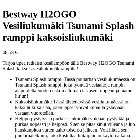
Bestway H2OGO
Vesiliukumäki Tsunami Splash
ramppi kaksoisliukumäki
48,58
€
Tarjoa upea ratkaisu kesälämpöön tällä Bestway H2OGO Tsunami
Splash kaksois-vesiliukumäkirampilla!
Tsunami Splash ramppi: Tässä puutarhan vesiliukumäessä on
Tsunami Splash ramppi, joka työntää vesiaaltoja rampin
alapuolelta luoden uskomattoman tasaisen, nopean ja märän
liu’un!
Kaksoisliukumäki: Tässä täytettävässä vesiliukumäessä on
kaksi liukukaistaa, joten lapset voivat kilpailla ystäviään
vastaan vuorotellen.
Helppo pystytys ja purku: Liukumäki voidaan pystyttää ja
purkaa nopeasti ja helposti. Siten se pitää sinut viileänä ja luo
hauskanpitoa varten aalto toisensa jälkeen. Voit liittää sen
puutarhaletkuun, joka kostuttaa liukupinnan käytön aikana.