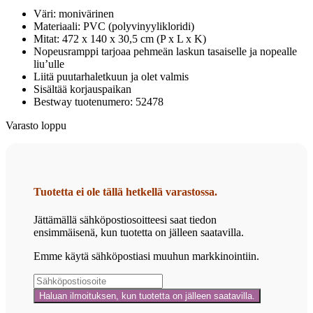
Väri: monivärinen
Materiaali: PVC (polyvinyylikloridi)
Mitat: 472 x 140 x 30,5 cm (P x L x K)
Nopeusramppi tarjoaa pehmeän laskun tasaiselle ja nopealle
liu’ulle
Liitä puutarhaletkuun ja olet valmis
Sisältää korjauspaikan
Bestway tuotenumero: 52478
Varasto loppu
Tuotetta ei ole tällä hetkellä varastossa.
Jättämällä sähköpostiosoitteesi saat tiedon
ensimmäisenä, kun tuotetta on jälleen saatavilla.
Emme käytä sähköpostiasi muuhun markkinointiin.