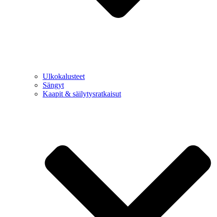
Ulkokalusteet
Sängyt
Kaapit & säilytysratkaisut