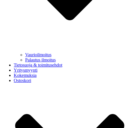
Vaurioilmoitus
Palautus ilmoitus
Tietosuoja & toimitusehdot
Yritysmyynti
Kokemuksia
Ostoskori