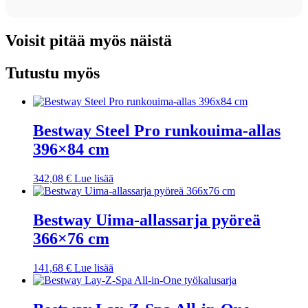
Voisit pitää myös näistä
Tutustu myös
Bestway Steel Pro runkouima-allas
396×84 cm
342,08
€
Lue lisää
Bestway Uima-allassarja pyöreä
366×76 cm
141,68
€
Lue lisää