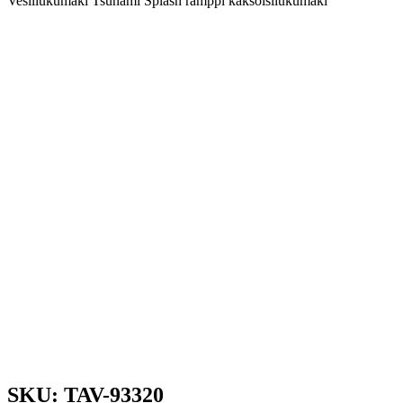
Vesiliukumäki Tsunami Splash ramppi kaksoisliukumäki
SKU: TAV-93320