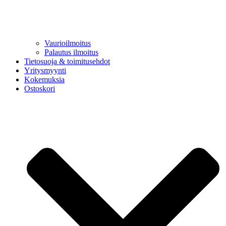
Vaurioilmoitus
Palautus ilmoitus
Tietosuoja & toimitusehdot
Yritysmyynti
Kokemuksia
Ostoskori