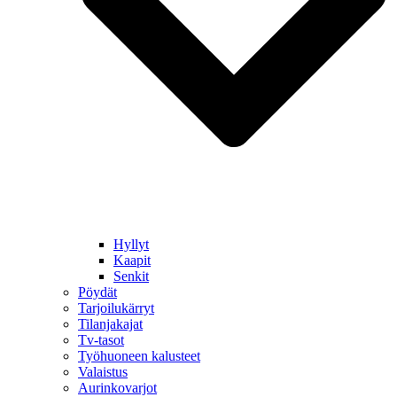
Hyllyt
Kaapit
Senkit
Pöydät
Tarjoilukärryt
Tilanjakajat
Tv-tasot
Työhuoneen kalusteet
Valaistus
Aurinkovarjot