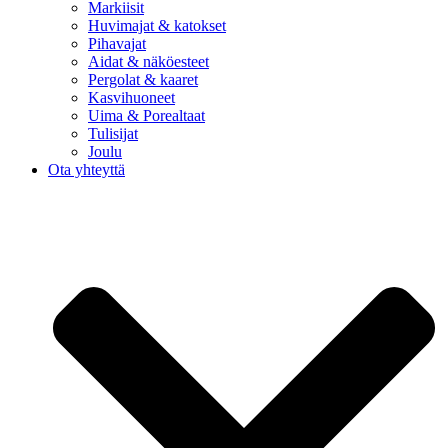
Markiisit
Huvimajat & katokset
Pihavajat
Aidat & näköesteet
Pergolat & kaaret
Kasvihuoneet
Uima & Porealtaat
Tulisijat
Joulu
Ota yhteyttä