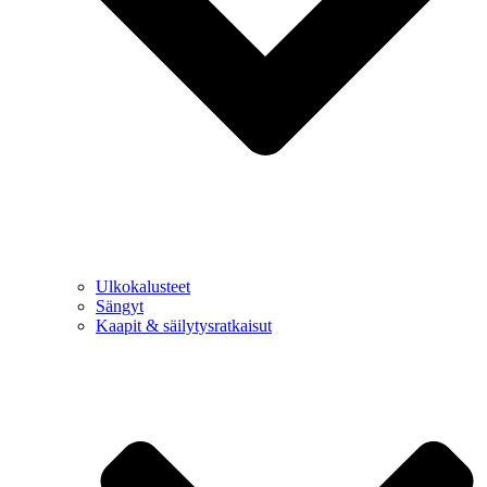
Ulkokalusteet
Sängyt
Kaapit & säilytysratkaisut