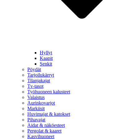
Hyllyt
Kaapit
Senkit
Pöydät
Tarjoilukärryt
Tilanjakajat
Tv-tasot
Työhuoneen kalusteet
Valaistus
Aurinkovarjot
Markiisit
Huvimajat & katokset
Pihavajat
Aidat & näköesteet
Pergolat & kaaret
Kasvihuoneet