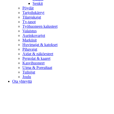
Senkit
Pöydät
Tarjoilukärryt
Tilanjakajat
Tv-tasot
Työhuoneen kalusteet
Valaistus
Aurinkovarjot
Markiisit
Huvimajat & katokset
Pihavajat
Aidat & näköesteet
Pergolat & kaaret
Kasvihuoneet
Uima & Porealtaat
Tulisijat
Joulu
Ota yhteyttä