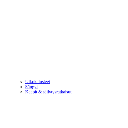
Ulkokalusteet
Sängyt
Kaapit & säilytysratkaisut