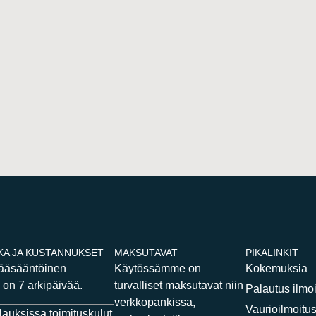
KA JA KUSTANNUKSET
MAKSUTAVAT
PIKALINKIT
pääsääntöinen
Käytössämme on
Kokemuksia
 on 7 arkipäivää.
turvalliset maksutavat niin
Palautus ilmo
verkkopankissa,
Vaurioilmoitu
ilauksissa toimituskulut