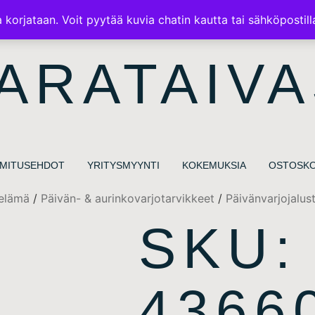
ILMAINEN TOIMITUS 100€ TILAUKSISSA
korjataan. Voit pyytää kuvia chatin kautta tai sähköpostill
ARATAIVA
IMITUSEHDOT
YRITYSMYYNTI
KOKEMUKSIA
OSTOSKO
elämä
/
Päivän- & aurinkovarjotarvikkeet
/
Päivänvarjojalus
SKU:
4366