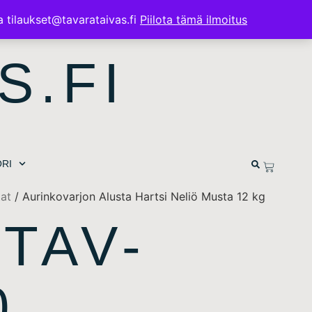
a tilaukset@tavarataivas.fi
Piilota tämä ilmoitus
S.FI
RI
tat
/ Aurinkovarjon Alusta Hartsi Neliö Musta 12 kg
 TAV-
0