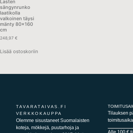
Lasten
sängynrunko
laatikolla
valkoinen täysi
mänty 80×160
cm
248,97
€
Lisää ostoskoriin
TOIMITUSAI
TAVARATAIVAS.FI
Tilauksen 
VERKKOKAUPPA
toimitusaika
Olemme sisustaneet Suomalaisten
koteja, mökkejä, puutarhoja ja
Alle 100 € t