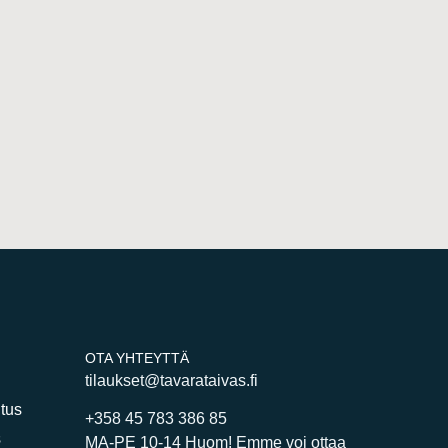
OTA YHTEYTTÄ
tilaukset@tavarataivas.fi
itus
+358 45 783 386 85
s
MA-PE 10-14 Huom! Emme voi ottaa