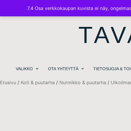
7.4 Osa verkkokaupan kuvista ei näy, ongelmaa 
TAV
VALIKKO
OTA YHTEYTTÄ
TIETOSUOJA & TO
Etusivu
/
Koti & puutarha
/
Nurmikko & puutarha
/
Ulkoilma