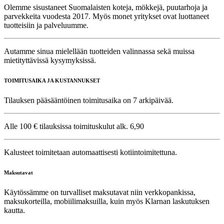
Olemme sisustaneet Suomalaisten koteja, mökkejä, puutarhoja ja
parvekkeita vuodesta 2017. Myös monet yritykset ovat luottaneet
tuotteisiin ja palveluumme.
Autamme sinua mielellään tuotteiden valinnassa sekä muissa
mietityttävissä kysymyksissä.
TOIMITUSAIKA JA KUSTANNUKSET
Tilauksen pääsääntöinen toimitusaika on 7 arkipäivää.
Alle 100 € tilauksissa toimituskulut alk. 6,90
Kalusteet toimitetaan automaattisesti kotiintoimitettuna.
Maksutavat
Käytössämme on turvalliset maksutavat niin verkkopankissa,
maksukorteilla, mobiilimaksuilla, kuin myös Klarnan laskutuksen
kautta.