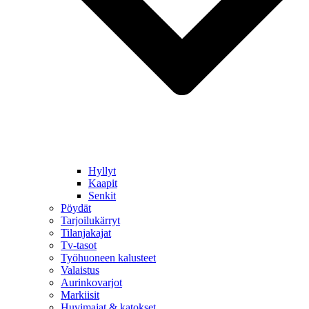
Hyllyt
Kaapit
Senkit
Pöydät
Tarjoilukärryt
Tilanjakajat
Tv-tasot
Työhuoneen kalusteet
Valaistus
Aurinkovarjot
Markiisit
Huvimajat & katokset