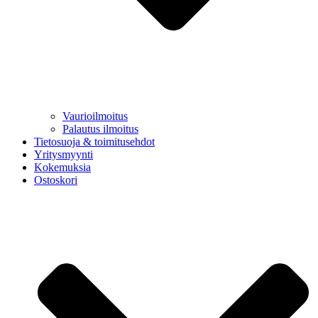
Vaurioilmoitus
Palautus ilmoitus
Tietosuoja & toimitusehdot
Yritysmyynti
Kokemuksia
Ostoskori