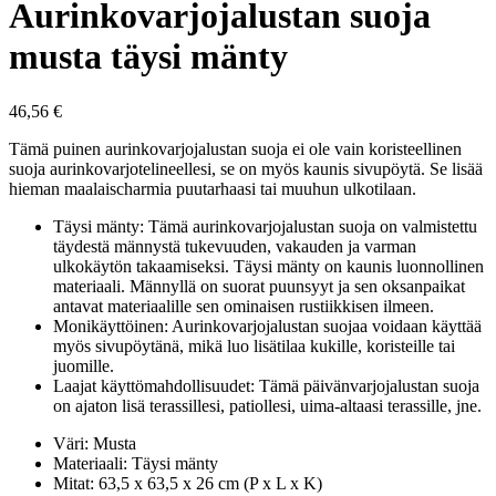
Aurinkovarjojalustan suoja
musta täysi mänty
46,56
€
Tämä puinen aurinkovarjojalustan suoja ei ole vain koristeellinen
suoja aurinkovarjotelineellesi, se on myös kaunis sivupöytä. Se lisää
hieman maalaischarmia puutarhaasi tai muuhun ulkotilaan.
Täysi mänty: Tämä aurinkovarjojalustan suoja on valmistettu
täydestä männystä tukevuuden, vakauden ja varman
ulkokäytön takaamiseksi. Täysi mänty on kaunis luonnollinen
materiaali. Männyllä on suorat puunsyyt ja sen oksanpaikat
antavat materiaalille sen ominaisen rustiikkisen ilmeen.
Monikäyttöinen: Aurinkovarjojalustan suojaa voidaan käyttää
myös sivupöytänä, mikä luo lisätilaa kukille, koristeille tai
juomille.
Laajat käyttömahdollisuudet: Tämä päivänvarjojalustan suoja
on ajaton lisä terassillesi, patiollesi, uima-altaasi terassille, jne.
Väri: Musta
Materiaali: Täysi mänty
Mitat: 63,5 x 63,5 x 26 cm (P x L x K)