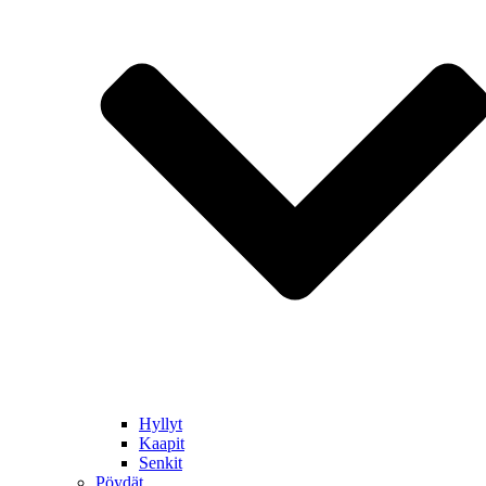
Hyllyt
Kaapit
Senkit
Pöydät