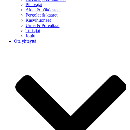
Pihavajat
Aidat & näköesteet
Pergolat & kaaret
Kasvihuoneet
Uima & Porealtaat
Tulisijat
Joulu
Ota yhteyttä