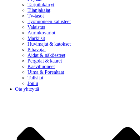
Tarjoilukärryt
Tilanjakajat
Tv-tasot
Työhuoneen kalusteet
Valaistus
Aurinkovarjot
Markiisit
Huvimajat & katokset
Pihavajat
Aidat & näköesteet
Pergolat & kaaret
Kasvihuoneet
Uima & Porealtaat
Tulisijat
Joulu
Ota yhteyttä