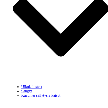
Ulkokalusteet
Sängyt
Kaapit & säilytysratkaisut