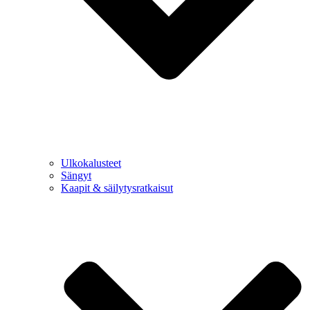
Ulkokalusteet
Sängyt
Kaapit & säilytysratkaisut