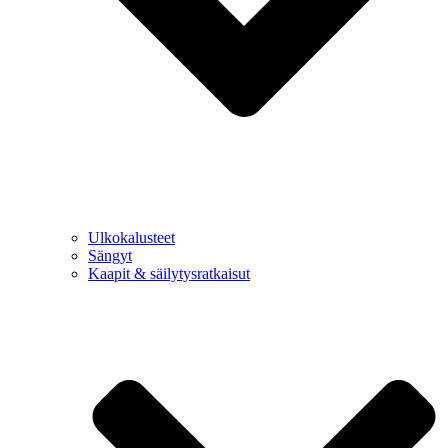
Ulkokalusteet
Sängyt
Kaapit & säilytysratkaisut