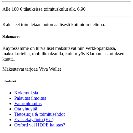
Alle 100 € tilauksissa toimituskulut alk. 6,90
Kalusteet toimitetaan automaattisesti kotiintoimitettuna.
Maksutavat
Käytössämme on turvalliset maksutavat niin verkkopankissa,
maksukorteilla, mobiilimaksuilla, kuin myös Klarnan laskutuksen
kautta.
Maksutavat tarjoaa Viva Wallet
Pikalinkit
Kokemuksia
Palautus ilmoitus
Vaurioilmoitus
Ota yhteyttä
Tietosuoja & toimitusehdot
Evästekäytäntö (EU)
Oxford vai HDPE kangas?