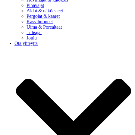
Pihavajat
Aidat & näköesteet
Pergolat & kaaret
Kasvihuoneet
Uima & Porealtaat
Tulisijat
Joulu
Ota yhteyttä