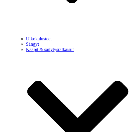
Ulkokalusteet
Sängyt
Kaapit & säilytysratkaisut