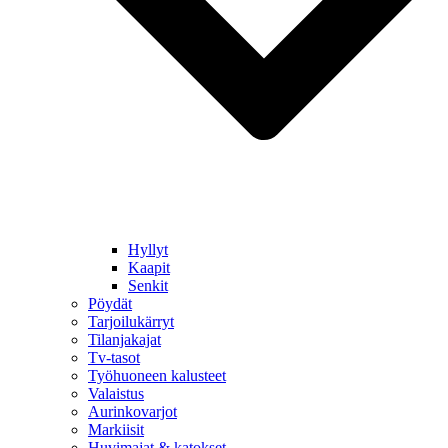
Hyllyt
Kaapit
Senkit
Pöydät
Tarjoilukärryt
Tilanjakajat
Tv-tasot
Työhuoneen kalusteet
Valaistus
Aurinkovarjot
Markiisit
Huvimajat & katokset