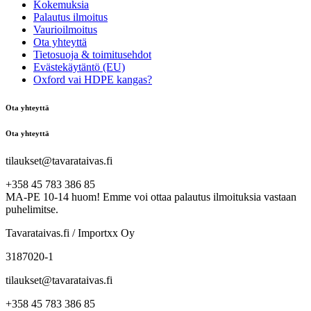
Kokemuksia
Palautus ilmoitus
Vaurioilmoitus
Ota yhteyttä
Tietosuoja & toimitusehdot
Evästekäytäntö (EU)
Oxford vai HDPE kangas?
Ota yhteyttä
Ota yhteyttä
tilaukset@tavarataivas.fi
+358 45 783 386 85
MA-PE 10-14 huom! Emme voi ottaa palautus ilmoituksia vastaan
puhelimitse.
Tavarataivas.fi / Importxx Oy
3187020-1
tilaukset@tavarataivas.fi
+358 45 783 386 85