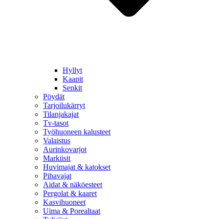
Hyllyt
Kaapit
Senkit
Pöydät
Tarjoilukärryt
Tilanjakajat
Tv-tasot
Työhuoneen kalusteet
Valaistus
Aurinkovarjot
Markiisit
Huvimajat & katokset
Pihavajat
Aidat & näköesteet
Pergolat & kaaret
Kasvihuoneet
Uima & Porealtaat