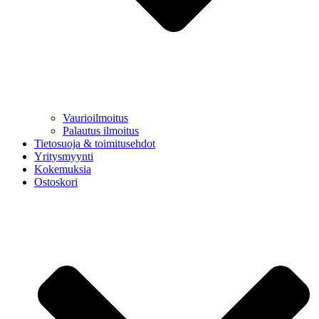
Vaurioilmoitus
Palautus ilmoitus
Tietosuoja & toimitusehdot
Yritysmyynti
Kokemuksia
Ostoskori