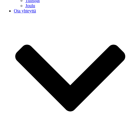
Tulisijat
Joulu
Ota yhteyttä