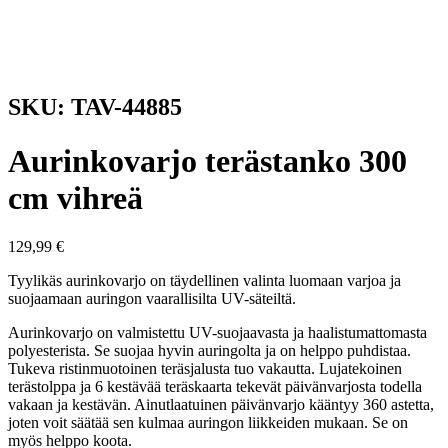
SKU: TAV-44885
Aurinkovarjo terästanko 300
cm vihreä
129,99
€
Tyylikäs aurinkovarjo on täydellinen valinta luomaan varjoa ja
suojaamaan auringon vaarallisilta UV-säteiltä.
Aurinkovarjo on valmistettu UV-suojaavasta ja haalistumattomasta
polyesterista. Se suojaa hyvin auringolta ja on helppo puhdistaa.
Tukeva ristinmuotoinen teräsjalusta tuo vakautta. Lujatekoinen
terästolppa ja 6 kestävää teräskaarta tekevät päivänvarjosta todella
vakaan ja kestävän. Ainutlaatuinen päivänvarjo kääntyy 360 astetta,
joten voit säätää sen kulmaa auringon liikkeiden mukaan. Se on
myös helppo koota.