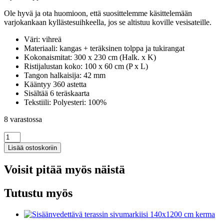
Ole hyvä ja ota huomioon, että suosittelemme käsittelemään
varjokankaan kyllästesuihkeella, jos se altistuu koville vesisateille.
Väri: vihreä
Materiaali: kangas + teräksinen tolppa ja tukirangat
Kokonaismitat: 300 x 230 cm (Halk. x K)
Ristijalustan koko: 100 x 60 cm (P x L)
Tangon halkaisija: 42 mm
Kääntyy 360 astetta
Sisältää 6 teräskaarta
Tekstiili: Polyesteri: 100%
8 varastossa
Aurinkovarjo
terästanko
Lisää ostoskoriin
300
cm
Voisit pitää myös näistä
vihreä
määrä
Tutustu myös