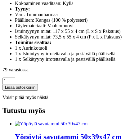
Kokoaminen vaaditaan: Kyllä
Tyyny:
Väri: Tummanharmaa
Päällinen: Kangas (100 % polyesteri)
Täytemateriaali: Vaahtomuovi
Istuintyynyn mitat: 117 x 55 x 4 cm (L x S x Paksuus)
Selkätyynyn mitat: 73,5 x 55 x 4 cm (P x L x Paksuus)
Toimitus sisältää:
1 x Aurinkotuoli
1 x Istuintyyny irrotettavalla ja pestävällä päällisellä
1 x Selkätyyny irrotettavalla ja pestävällä päällisellä
79 varastossa
Aurinkotuoli
tyynyillä
Lisää ostoskoriin
55x199x30
cm
Voisit pitää myös näistä
bambu
määrä
Tutustu myös
Yöpöytä savutammi 50x39x47 cm