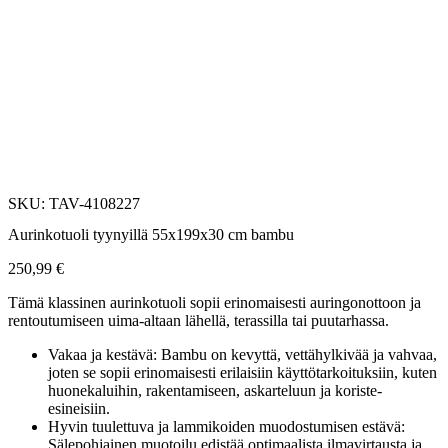
SKU: TAV-4108227
Aurinkotuoli tyynyillä 55x199x30 cm bambu
250,99
€
Tämä klassinen aurinkotuoli sopii erinomaisesti auringonottoon ja
rentoutumiseen uima-altaan lähellä, terassilla tai puutarhassa.
Vakaa ja kestävä: Bambu on kevyttä, vettähylkivää ja vahvaa,
joten se sopii erinomaisesti erilaisiin käyttötarkoituksiin, kuten
huonekaluihin, rakentamiseen, askarteluun ja koriste-
esineisiin.
Hyvin tuulettuva ja lammikoiden muodostumisen estävä:
Sälepohjainen muotoilu edistää optimaalista ilmavirtausta ja