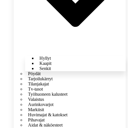
Hyllyt
Kaapit
Senkit
Pöydät
Tarjoilukärryt
Tilanjakajat
Tv-tasot
Työhuoneen kalusteet
Valaistus
Aurinkovarjot
Markiisit
Huvimajat & katokset
Pihavajat
Aidat & näköesteet