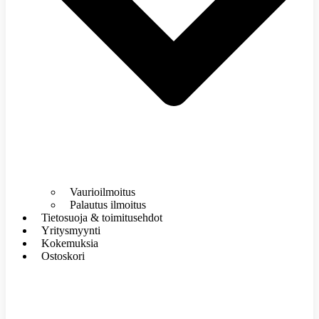
Vaurioilmoitus
Palautus ilmoitus
Tietosuoja & toimitusehdot
Yritysmyynti
Kokemuksia
Ostoskori