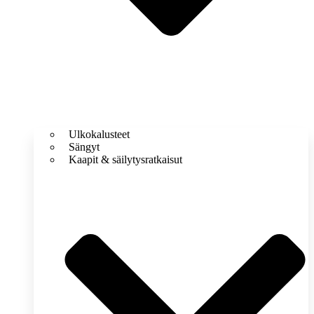
Ulkokalusteet
Sängyt
Kaapit & säilytysratkaisut