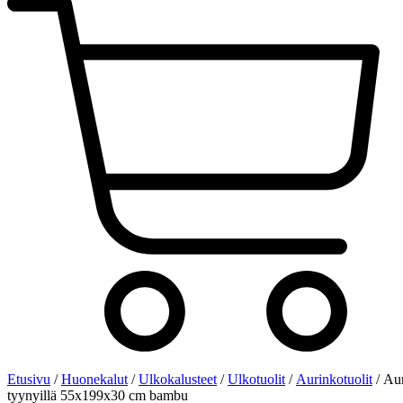
Etusivu
/
Huonekalut
/
Ulkokalusteet
/
Ulkotuolit
/
Aurinkotuolit
/ Aur
tyynyillä 55x199x30 cm bambu