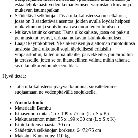
estää tehokkaasti veden kerääntymisen varmistaen kuivan ja
mukavan istumapaikan.
Säädettävä selkänoja: Tässä ulkokalusteessa on selkänoja,
jossa on 3 säädettävää asentoa, joiden avulla löydät helposti
mukavimman ja sopivimman asennon rentoutumiseen.
Mukava istuinkokemus: Tämä ulkokaluste, jossa on paksut
pehmustetut tyynyt, tarjoaa mukavan istuinkokemuksen.
Laajat käyttökohteet: Yksinkertaisen ja ajattoman muotoilunsa
ansiosta tämä ulkotuoli sopii täydellisesti erilaisiin
ympäristöihin, kuten uima-altaille, parvekkeille, puutarhoihin
ja terasseille, joten se on ihanteellinen valinta mihin tahansa
sisä- tai ulkorentoutukseen. tilaa.
Hyvä tietää:
Jotta ulkokalusteesi pysyvät kauniina, suosittelemme
suojaamaan ne vedenpitävällä suojuksella.
Aurinkotuoli:
Materiaali: Bambu
Istuasennon mitat: 55 x 199 x 75 cm (L x S x K)
Makuuasennon mitat: 55 x 199 x 30 cm (L x S x K)
Istuinkorkeus maasta: 30 cm
Säädettävä selkänojan korkeus: 64/72/75 cm
Maksim. Kantavuus: 110 kg