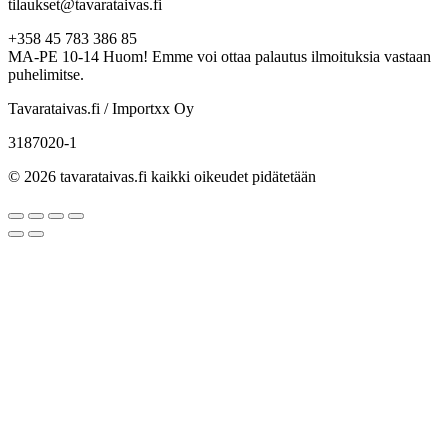
tilaukset@tavarataivas.fi
+358 45 783 386 85
MA-PE 10-14 Huom! Emme voi ottaa palautus ilmoituksia vastaan
puhelimitse.
Tavarataivas.fi / Importxx Oy
3187020-1
© 2026 tavarataivas.fi kaikki oikeudet pidätetään