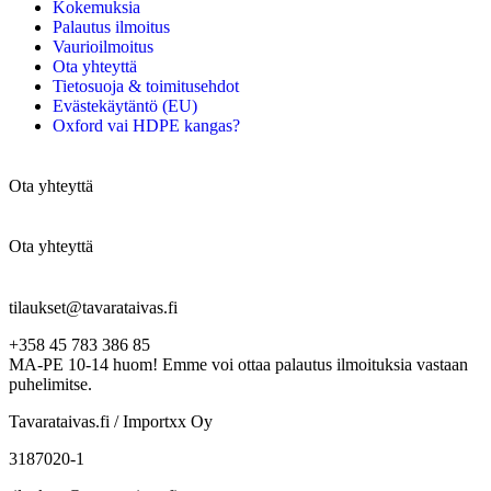
Kokemuksia
Palautus ilmoitus
Vaurioilmoitus
Ota yhteyttä
Tietosuoja & toimitusehdot
Evästekäytäntö (EU)
Oxford vai HDPE kangas?
Ota yhteyttä
Ota yhteyttä
tilaukset@tavarataivas.fi
+358 45 783 386 85
MA-PE 10-14 huom! Emme voi ottaa palautus ilmoituksia vastaan
puhelimitse.
Tavarataivas.fi / Importxx Oy
3187020-1