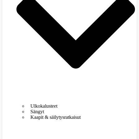
Ulkokalusteet
Sängyt
Kaapit & säilytysratkaisut