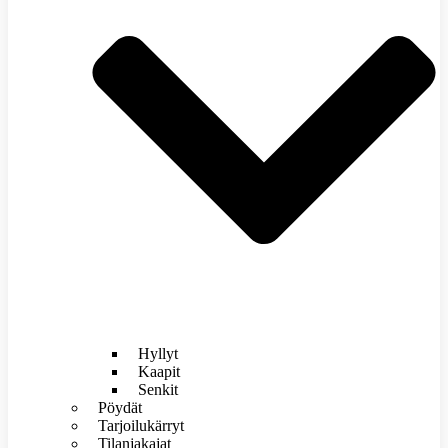
Hyllyt
Kaapit
Senkit
Pöydät
Tarjoilukärryt
Tilanjakajat