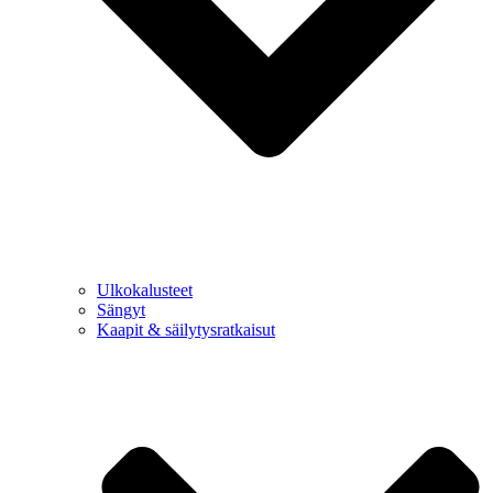
Ulkokalusteet
Sängyt
Kaapit & säilytysratkaisut