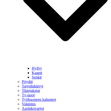
Hyllyt
Kaapit
Senkit
Pöydät
Tarjoilukärryt
Tilanjakajat
Tv-tasot
Työhuoneen kalusteet
Valaistus
Aurinkovarjot