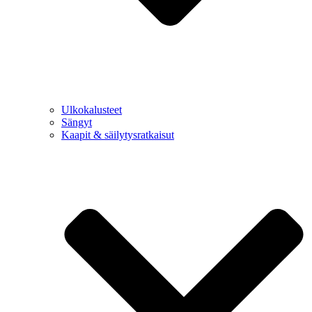
Ulkokalusteet
Sängyt
Kaapit & säilytysratkaisut