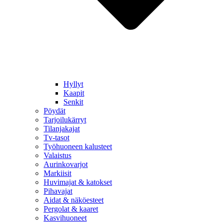
Hyllyt
Kaapit
Senkit
Pöydät
Tarjoilukärryt
Tilanjakajat
Tv-tasot
Työhuoneen kalusteet
Valaistus
Aurinkovarjot
Markiisit
Huvimajat & katokset
Pihavajat
Aidat & näköesteet
Pergolat & kaaret
Kasvihuoneet