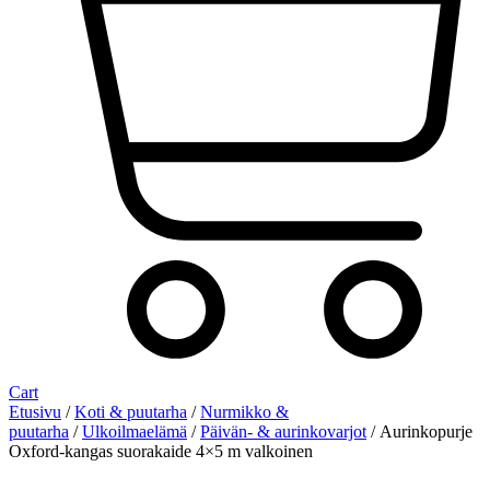
Cart
Etusivu
/
Koti & puutarha
/
Nurmikko &
puutarha
/
Ulkoilmaelämä
/
Päivän- & aurinkovarjot
/ Aurinkopurje
Oxford-kangas suorakaide 4×5 m valkoinen