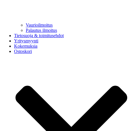
Vaurioilmoitus
Palautus ilmoitus
Tietosuoja & toimitusehdot
Yritysmyynti
Kokemuksia
Ostoskori