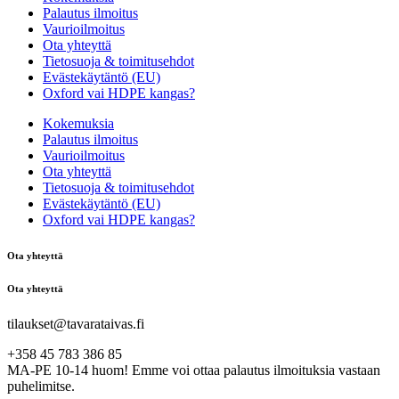
Palautus ilmoitus
Vaurioilmoitus
Ota yhteyttä
Tietosuoja & toimitusehdot
Evästekäytäntö (EU)
Oxford vai HDPE kangas?
Kokemuksia
Palautus ilmoitus
Vaurioilmoitus
Ota yhteyttä
Tietosuoja & toimitusehdot
Evästekäytäntö (EU)
Oxford vai HDPE kangas?
Ota yhteyttä
Ota yhteyttä
tilaukset@tavarataivas.fi
+358 45 783 386 85
MA-PE 10-14 huom! Emme voi ottaa palautus ilmoituksia vastaan
puhelimitse.