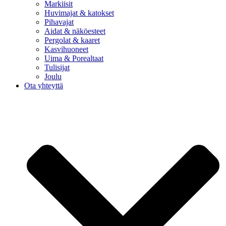
Markiisit
Huvimajat & katokset
Pihavajat
Aidat & näköesteet
Pergolat & kaaret
Kasvihuoneet
Uima & Porealtaat
Tulisijat
Joulu
Ota yhteyttä