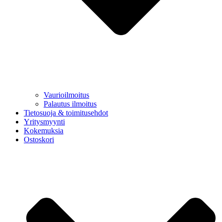
Vaurioilmoitus
Palautus ilmoitus
Tietosuoja & toimitusehdot
Yritysmyynti
Kokemuksia
Ostoskori