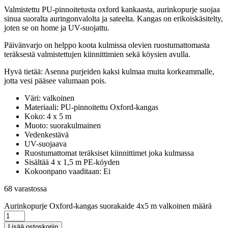
Valmistettu PU-pinnoitetusta oxford kankaasta, aurinkopurje suojaa
sinua suoralta auringonvalolta ja sateelta. Kangas on erikoiskäsitelty,
joten se on home ja UV-suojattu.
Päivänvarjo on helppo koota kulmissa olevien ruostumattomasta
teräksestä valmistettujen kiinnittimien sekä köysien avulla.
Hyvä tietää: Asenna purjeiden kaksi kulmaa muita korkeammalle,
jotta vesi pääsee valumaan pois.
Väri: valkoinen
Materiaali: PU-pinnoitettu Oxford-kangas
Koko: 4 x 5 m
Muoto: suorakulmainen
Vedenkestävä
UV-suojaava
Ruostumattomat teräksiset kiinnittimet joka kulmassa
Sisältää 4 x 1,5 m PE-köyden
Kokoonpano vaaditaan: Ei
68 varastossa
Aurinkopurje Oxford-kangas suorakaide 4x5 m valkoinen määrä
Lisää ostoskoriin