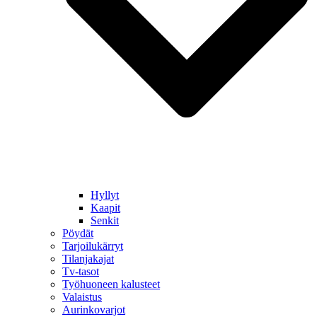
Hyllyt
Kaapit
Senkit
Pöydät
Tarjoilukärryt
Tilanjakajat
Tv-tasot
Työhuoneen kalusteet
Valaistus
Aurinkovarjot