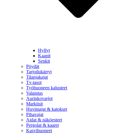
Hyllyt
Kaapit
Senkit
Pöydät
Tarjoilukärryt
Tilanjakajat
Tv-tasot
Työhuoneen kalusteet
Valaistus
Aurinkovarjot
Markiisit
Huvimajat & katokset
Pihavajat
Aidat & näköesteet
Pergolat & kaaret
Kasvihuoneet