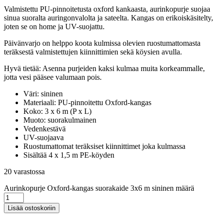
Valmistettu PU-pinnoitetusta oxford kankaasta, aurinkopurje suojaa
sinua suoralta auringonvalolta ja sateelta. Kangas on erikoiskäsitelty,
joten se on home ja UV-suojattu.
Päivänvarjo on helppo koota kulmissa olevien ruostumattomasta
teräksestä valmistettujen kiinnittimien sekä köysien avulla.
Hyvä tietää: Asenna purjeiden kaksi kulmaa muita korkeammalle,
jotta vesi pääsee valumaan pois.
Väri: sininen
Materiaali: PU-pinnoitettu Oxford-kangas
Koko: 3 x 6 m (P x L)
Muoto: suorakulmainen
Vedenkestävä
UV-suojaava
Ruostumattomat teräksiset kiinnittimet joka kulmassa
Sisältää 4 x 1,5 m PE-köyden
20 varastossa
Aurinkopurje Oxford-kangas suorakaide 3x6 m sininen määrä
Lisää ostoskoriin