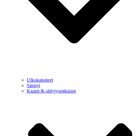
Ulkokalusteet
Sängyt
Kaapit & säilytysratkaisut