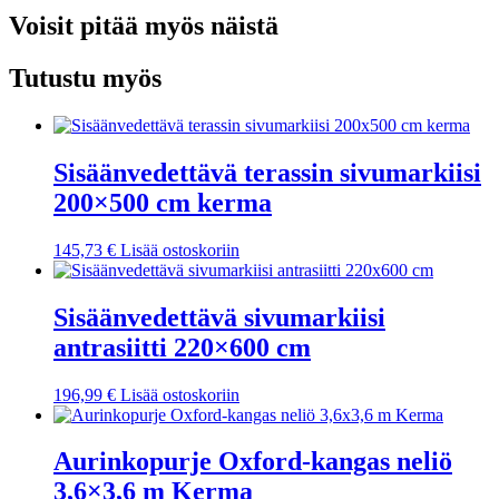
Voisit pitää myös näistä
Tutustu myös
Sisäänvedettävä terassin sivumarkiisi
200×500 cm kerma
145,73
€
Lisää ostoskoriin
Sisäänvedettävä sivumarkiisi
antrasiitti 220×600 cm
196,99
€
Lisää ostoskoriin
Aurinkopurje Oxford-kangas neliö
3,6×3,6 m Kerma