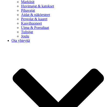
Markiisit
Huvimajat & katokset
Pihavajat
Aidat & näköesteet
Pergolat & kaaret
Kasvihuoneet
Uima & Porealtaat
Tulisijat
Joulu
Ota yhteyttä