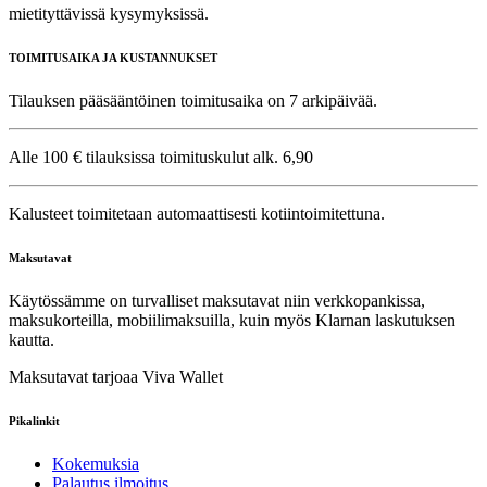
mietityttävissä kysymyksissä.
TOIMITUSAIKA JA KUSTANNUKSET
Tilauksen pääsääntöinen toimitusaika on 7 arkipäivää.
Alle 100 € tilauksissa toimituskulut alk. 6,90
Kalusteet toimitetaan automaattisesti kotiintoimitettuna.
Maksutavat
Käytössämme on turvalliset maksutavat niin verkkopankissa,
maksukorteilla, mobiilimaksuilla, kuin myös Klarnan laskutuksen
kautta.
Maksutavat tarjoaa Viva Wallet
Pikalinkit
Kokemuksia
Palautus ilmoitus