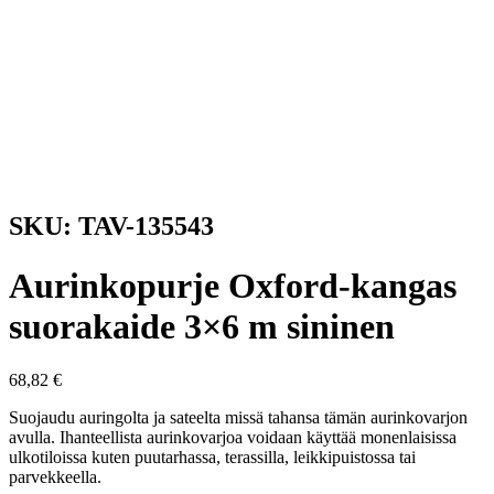
SKU: TAV-135543
Aurinkopurje Oxford-kangas
suorakaide 3×6 m sininen
68,82
€
Suojaudu auringolta ja sateelta missä tahansa tämän aurinkovarjon
avulla. Ihanteellista aurinkovarjoa voidaan käyttää monenlaisissa
ulkotiloissa kuten puutarhassa, terassilla, leikkipuistossa tai
parvekkeella.