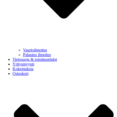
Vaurioilmoitus
Palautus ilmoitus
Tietosuoja & toimitusehdot
Yritysmyynti
Kokemuksia
Ostoskori