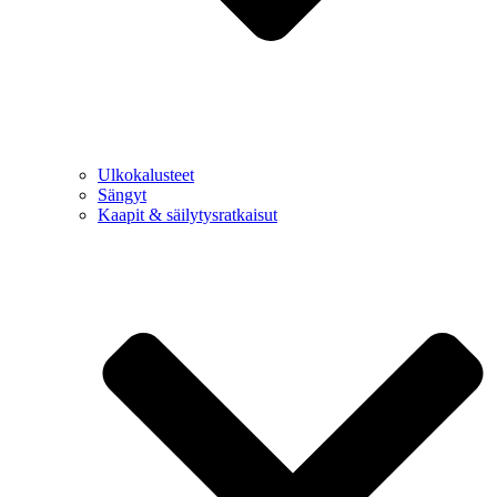
Ulkokalusteet
Sängyt
Kaapit & säilytysratkaisut