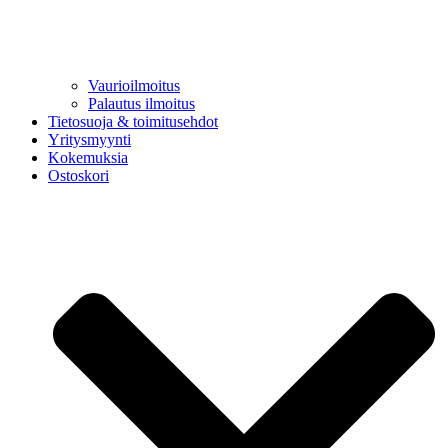
Vaurioilmoitus
Palautus ilmoitus
Tietosuoja & toimitusehdot
Yritysmyynti
Kokemuksia
Ostoskori