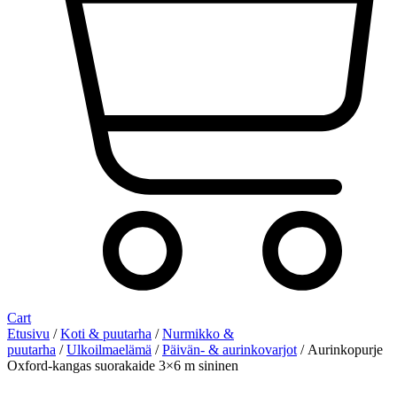
Cart
Etusivu
/
Koti & puutarha
/
Nurmikko &
puutarha
/
Ulkoilmaelämä
/
Päivän- & aurinkovarjot
/ Aurinkopurje
Oxford-kangas suorakaide 3×6 m sininen