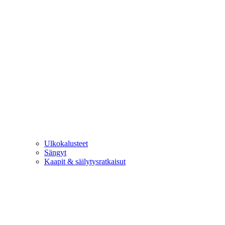
Ulkokalusteet
Sängyt
Kaapit & säilytysratkaisut