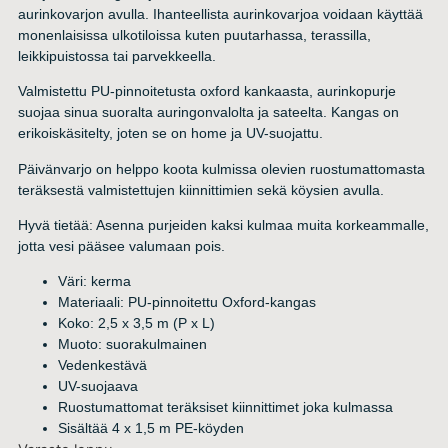
aurinkovarjon avulla. Ihanteellista aurinkovarjoa voidaan käyttää
monenlaisissa ulkotiloissa kuten puutarhassa, terassilla,
leikkipuistossa tai parvekkeella.
Valmistettu PU-pinnoitetusta oxford kankaasta, aurinkopurje
suojaa sinua suoralta auringonvalolta ja sateelta. Kangas on
erikoiskäsitelty, joten se on home ja UV-suojattu.
Päivänvarjo on helppo koota kulmissa olevien ruostumattomasta
teräksestä valmistettujen kiinnittimien sekä köysien avulla.
Hyvä tietää: Asenna purjeiden kaksi kulmaa muita korkeammalle,
jotta vesi pääsee valumaan pois.
Väri: kerma
Materiaali: PU-pinnoitettu Oxford-kangas
Koko: 2,5 x 3,5 m (P x L)
Muoto: suorakulmainen
Vedenkestävä
UV-suojaava
Ruostumattomat teräksiset kiinnittimet joka kulmassa
Sisältää 4 x 1,5 m PE-köyden