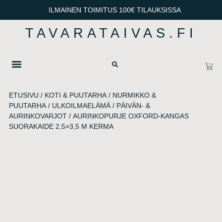
ILMAINEN TOIMITUS 100€ TILAUKSISSA
TAVARATAIVAS.FI
OTA YHTEYTTÄ
TIETOSUOJA & TOIMITUSEHDOT
ETUSIVU
/
KOTI & PUUTARHA
/
NURMIKKO &
PUUTARHA
/
ULKOILMAELÄMÄ
/
PÄIVÄN- &
AURINKOVARJOT
/ AURINKOPURJE OXFORD-KANGAS
SUORAKAIDE 2,5×3,5 M KERMA