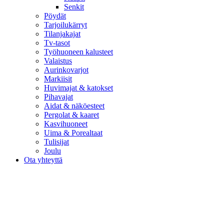
Senkit
Pöydät
Tarjoilukärryt
Tilanjakajat
Tv-tasot
Työhuoneen kalusteet
Valaistus
Aurinkovarjot
Markiisit
Huvimajat & katokset
Pihavajat
Aidat & näköesteet
Pergolat & kaaret
Kasvihuoneet
Uima & Porealtaat
Tulisijat
Joulu
Ota yhteyttä