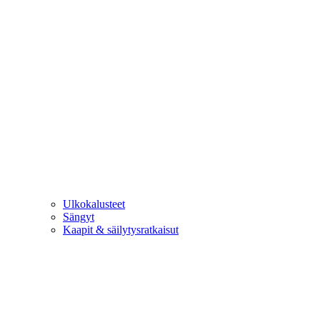
Ulkokalusteet
Sängyt
Kaapit & säilytysratkaisut