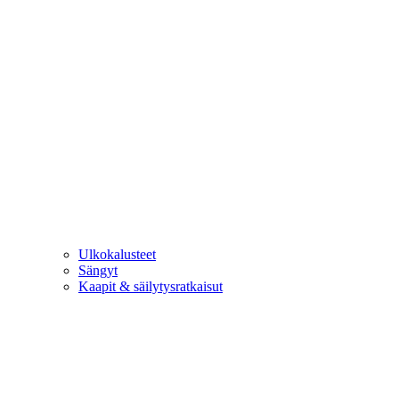
Ulkokalusteet
Sängyt
Kaapit & säilytysratkaisut