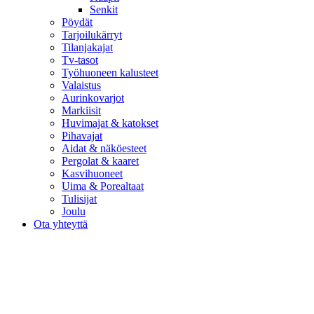
Senkit
Pöydät
Tarjoilukärryt
Tilanjakajat
Tv-tasot
Työhuoneen kalusteet
Valaistus
Aurinkovarjot
Markiisit
Huvimajat & katokset
Pihavajat
Aidat & näköesteet
Pergolat & kaaret
Kasvihuoneet
Uima & Porealtaat
Tulisijat
Joulu
Ota yhteyttä