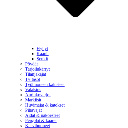
Hyllyt
Kaapit
Senkit
Pöydät
Tarjoilukärryt
Tilanjakajat
Tv-tasot
Työhuoneen kalusteet
Valaistus
Aurinkovarjot
Markiisit
Huvimajat & katokset
Pihavajat
Aidat & näköesteet
Pergolat & kaaret
Kasvihuoneet