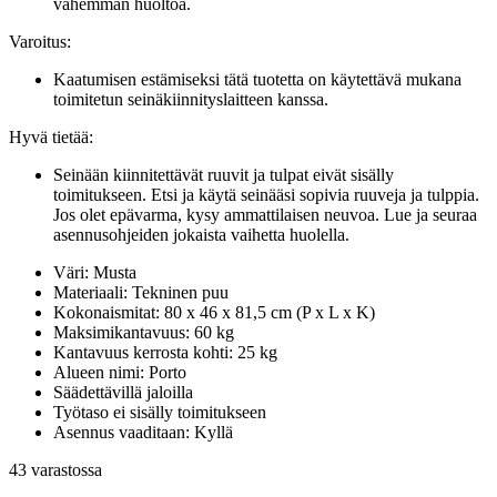
vähemmän huoltoa.
Varoitus:
Kaatumisen estämiseksi tätä tuotetta on käytettävä mukana
toimitetun seinäkiinnityslaitteen kanssa.
Hyvä tietää:
Seinään kiinnitettävät ruuvit ja tulpat eivät sisälly
toimitukseen. Etsi ja käytä seinääsi sopivia ruuveja ja tulppia.
Jos olet epävarma, kysy ammattilaisen neuvoa. Lue ja seuraa
asennusohjeiden jokaista vaihetta huolella.
Väri: Musta
Materiaali: Tekninen puu
Kokonaismitat: 80 x 46 x 81,5 cm (P x L x K)
Maksimikantavuus: 60 kg
Kantavuus kerrosta kohti: 25 kg
Alueen nimi: Porto
Säädettävillä jaloilla
Työtaso ei sisälly toimitukseen
Asennus vaaditaan: Kyllä
43 varastossa