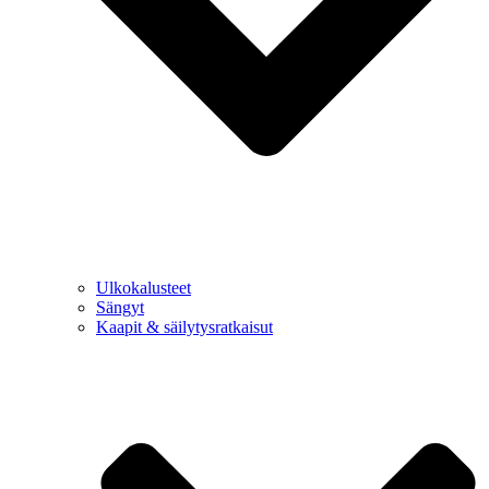
Ulkokalusteet
Sängyt
Kaapit & säilytysratkaisut