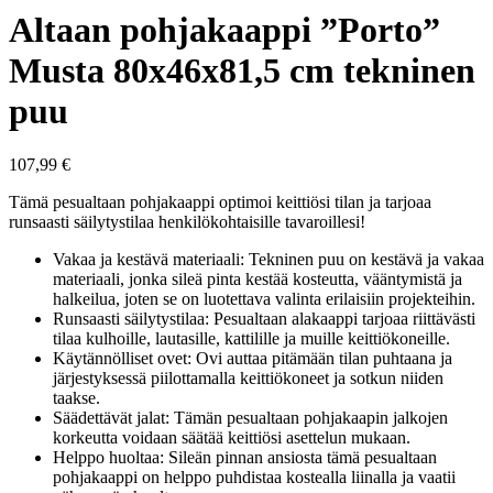
Altaan pohjakaappi ”Porto”
Musta 80x46x81,5 cm tekninen
puu
107,99
€
Tämä pesualtaan pohjakaappi optimoi keittiösi tilan ja tarjoaa
runsaasti säilytystilaa henkilökohtaisille tavaroillesi!
Vakaa ja kestävä materiaali: Tekninen puu on kestävä ja vakaa
materiaali, jonka sileä pinta kestää kosteutta, vääntymistä ja
halkeilua, joten se on luotettava valinta erilaisiin projekteihin.
Runsaasti säilytystilaa: Pesualtaan alakaappi tarjoaa riittävästi
tilaa kulhoille, lautasille, kattilille ja muille keittiökoneille.
Käytännölliset ovet: Ovi auttaa pitämään tilan puhtaana ja
järjestyksessä piilottamalla keittiökoneet ja sotkun niiden
taakse.
Säädettävät jalat: Tämän pesualtaan pohjakaapin jalkojen
korkeutta voidaan säätää keittiösi asettelun mukaan.
Helppo huoltaa: Sileän pinnan ansiosta tämä pesualtaan
pohjakaappi on helppo puhdistaa kostealla liinalla ja vaatii