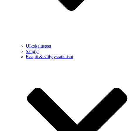
Ulkokalusteet
Sängyt
Kaapit & säilytysratkaisut