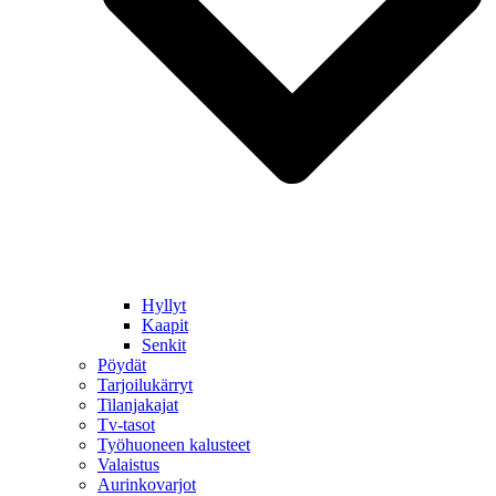
Hyllyt
Kaapit
Senkit
Pöydät
Tarjoilukärryt
Tilanjakajat
Tv-tasot
Työhuoneen kalusteet
Valaistus
Aurinkovarjot