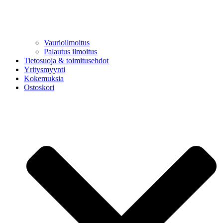
Vaurioilmoitus
Palautus ilmoitus
Tietosuoja & toimitusehdot
Yritysmyynti
Kokemuksia
Ostoskori