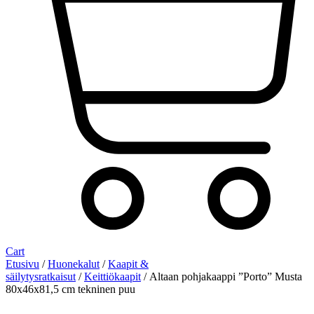
Cart
Etusivu
/
Huonekalut
/
Kaapit &
säilytysratkaisut
/
Keittiökaapit
/ Altaan pohjakaappi ”Porto” Musta
80x46x81,5 cm tekninen puu