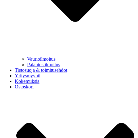
Vaurioilmoitus
Palautus ilmoitus
Tietosuoja & toimitusehdot
Yritysmyynti
Kokemuksia
Ostoskori