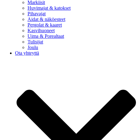
Markiisit
Huvimajat & katokset
Pihavajat
Aidat & näköesteet
Pergolat & kaaret
Kasvihuoneet
Uima & Porealtaat
Tulisijat
Joulu
Ota yhteyttä