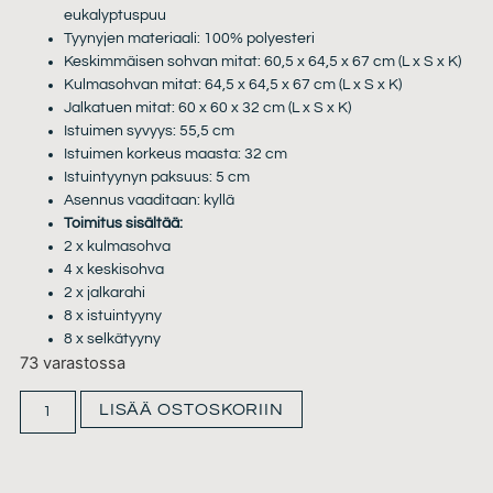
eukalyptuspuu
Tyynyjen materiaali: 100% polyesteri
Keskimmäisen sohvan mitat: 60,5 x 64,5 x 67 cm (L x S x K)
Kulmasohvan mitat: 64,5 x 64,5 x 67 cm (L x S x K)
Jalkatuen mitat: 60 x 60 x 32 cm (L x S x K)
Istuimen syvyys: 55,5 cm
Istuimen korkeus maasta: 32 cm
Istuintyynyn paksuus: 5 cm
Asennus vaaditaan: kyllä
Toimitus sisältää:
2 x kulmasohva
4 x keskisohva
2 x jalkarahi
8 x istuintyyny
8 x selkätyyny
73 varastossa
LISÄÄ OSTOSKORIIN