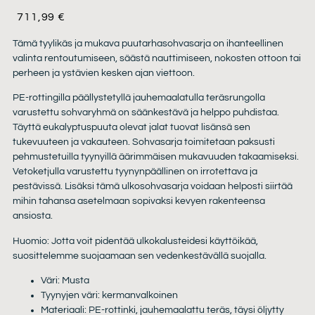
711,99
€
Tämä tyylikäs ja mukava puutarhasohvasarja on ihanteellinen
valinta rentoutumiseen, säästä nauttimiseen, nokosten ottoon tai
perheen ja ystävien kesken ajan viettoon.
PE-rottingilla päällystetyllä jauhemaalatulla teräsrungolla
varustettu sohvaryhmä on säänkestävä ja helppo puhdistaa.
Täyttä eukalyptuspuuta olevat jalat tuovat lisänsä sen
tukevuuteen ja vakauteen. Sohvasarja toimitetaan paksusti
pehmustetuilla tyynyillä äärimmäisen mukavuuden takaamiseksi.
Vetoketjulla varustettu tyynynpäällinen on irrotettava ja
pestävissä. Lisäksi tämä ulkosohvasarja voidaan helposti siirtää
mihin tahansa asetelmaan sopivaksi kevyen rakenteensa
ansiosta.
Huomio: Jotta voit pidentää ulkokalusteidesi käyttöikää,
suosittelemme suojaamaan sen vedenkestävällä suojalla.
Väri: Musta
Tyynyjen väri: kermanvalkoinen
Materiaali: PE-rottinki, jauhemaalattu teräs, täysi öljytty