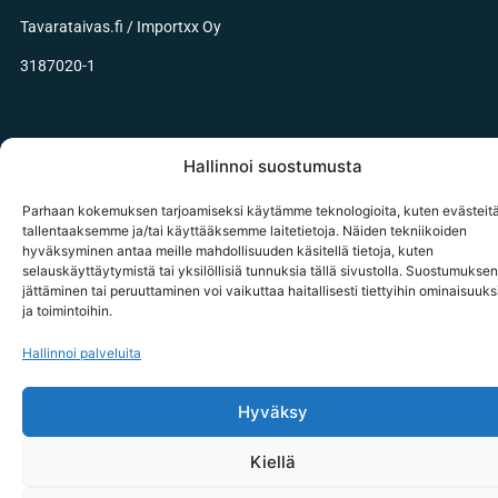
Tavarataivas.fi / Importxx Oy
3187020-1
Hallinnoi suostumusta
© 2026 tavarataivas.fi kaikki oikeudet pidätetään
Parhaan kokemuksen tarjoamiseksi käytämme teknologioita, kuten evästeitä
tallentaaksemme ja/tai käyttääksemme laitetietoja. Näiden tekniikoiden
hyväksyminen antaa meille mahdollisuuden käsitellä tietoja, kuten
selauskäyttäytymistä tai yksilöllisiä tunnuksia tällä sivustolla. Suostumuksen
jättäminen tai peruuttaminen voi vaikuttaa haitallisesti tiettyihin ominaisuuks
ja toimintoihin.
Hallinnoi palveluita
Hyväksy
Kiellä