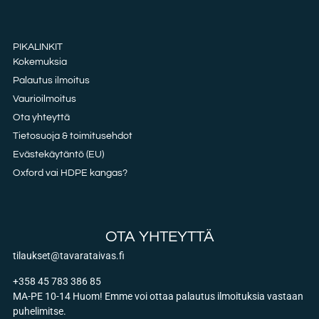
PIKALINKIT
Kokemuksia
Palautus ilmoitus
Vaurioilmoitus
Ota yhteyttä
Tietosuoja & toimitusehdot
Evästekäytäntö (EU)
Oxford vai HDPE kangas?
OTA YHTEYTTÄ
tilaukset@tavarataivas.fi
+358 45 783 386 85
MA-PE 10-14 Huom! Emme voi ottaa palautus ilmoituksia vastaan
puhelimitse.