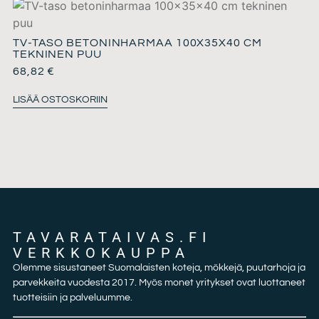
TV-TASO BETONINHARMAA 100X35X40 CM
TEKNINEN PUU
68,82
€
LISÄÄ OSTOSKORIIN
TAVARATAIVAS.FI
VERKKOKAUPPA
Olemme sisustaneet Suomalaisten koteja, mökkejä, puutarhoja ja
parvekkeita vuodesta 2017. Myös monet yritykset ovat luottaneet
tuotteisiin ja palveluumme.