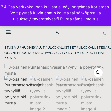
ILMAINEN TOIMITUS 100€ TILAUKSISSA
7.4 Osa verkkokaupan kuvista ei näy, ongelmaa korjataan.
Voit pyytää kuvia chatin kautta tai sähköpostilla
TAVARATAIVAS.FI
tilaukset@tavarataivas.fi
Piilota tämä ilmoitus
ETUSIVU
/
HUONEKALUT
/
ULKOKALUSTEET
/
ULKOKALUSTESARJ
OSAINEN PUUTARHASOHVASARJA TYYNYILLÄ POLYROTTINKI
MUSTA