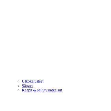
Ulkokalusteet
Sängyt
Kaapit & säilytysratkaisut