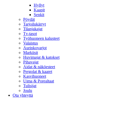
Hyllyt
Kaapit
Senkit
Pöydät
Tarjoilukärryt
Tilanjakajat
Tv-tasot
Työhuoneen kalusteet
Valaistus
Aurinkovarjot
Markiisit
Huvimajat & katokset
Pihavajat
Aidat & näköesteet
Pergolat & kaaret
Kasvihuoneet
Uima & Porealtaat
Tulisijat
Joulu
Ota yhteyttä