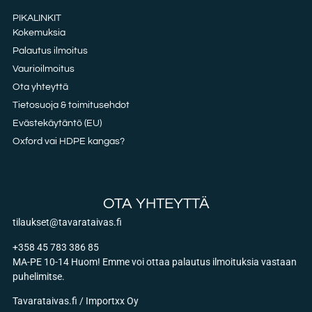
PIKALINKIT
Kokemuksia
Palautus ilmoitus
Vaurioilmoitus
Ota yhteyttä
Tietosuoja & toimitusehdot
Evästekäytäntö (EU)
Oxford vai HDPE kangas?
OTA YHTEYTTÄ
tilaukset@tavarataivas.fi
+358 45 783 386 85
MA-PE 10-14 Huom! Emme voi ottaa palautus ilmoituksia vastaan
puhelimitse.
Tavarataivas.fi / Importxx Oy