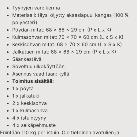
Tyynyjen väri: kerma
Materiaali: täysi öljytty akaasiapuu, kangas (100 %
polyesteri)
Pöydän mitat: 68 x 68 x 29 cm (P x L x K)
Kulmasohvan mitat: 70 x 70 x 60 cm (L x S x K)
Keskisohvan mitat: 68 x 70 x 60 cm (L x S x K)
Jalkatuen mitat: 68 x 68 x 29 cm (P x L x K)
Säänkestävä
Soveltuu ulkokäyttöön
Asennus vaaditaan: kyllä
Toimitus sisältää:
1 x pöytä
1 x jalkatuki
2 x keskisohva
1 x kulmasohva
4 x istuintyyny
4 x selkäpehmuste
Enintään 110 kg per istuin. Ole tietoinen avotulien ja