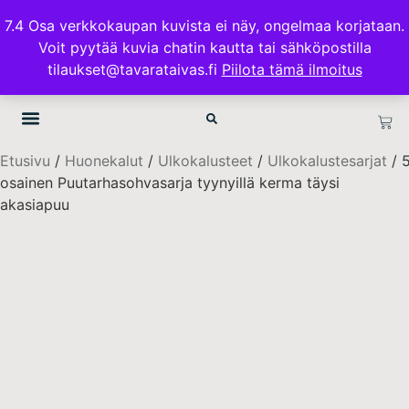
ILMAINEN TOIMITUS 100€ TILAUKSISSA
7.4 Osa verkkokaupan kuvista ei näy, ongelmaa korjataan.
Voit pyytää kuvia chatin kautta tai sähköpostilla
TAVARATAIVAS.FI
tilaukset@tavarataivas.fi
Piilota tämä ilmoitus
Etusivu
/
Huonekalut
/
Ulkokalusteet
/
Ulkokalustesarjat
/ 
osainen Puutarhasohvasarja tyynyillä kerma täysi
akasiapuu