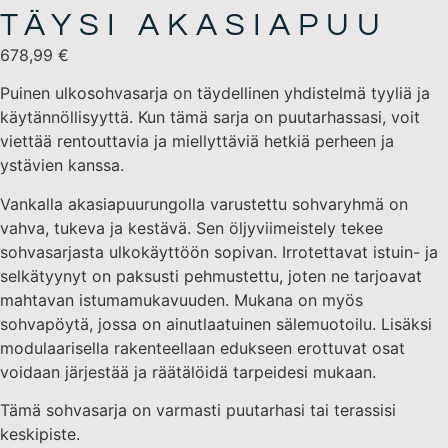
TÄYSI AKASIAPUU
678,99
€
Puinen ulkosohvasarja on täydellinen yhdistelmä tyyliä ja
käytännöllisyyttä. Kun tämä sarja on puutarhassasi, voit
viettää rentouttavia ja miellyttäviä hetkiä perheen ja
ystävien kanssa.
Vankalla akasiapuurungolla varustettu sohvaryhmä on
vahva, tukeva ja kestävä. Sen öljyviimeistely tekee
sohvasarjasta ulkokäyttöön sopivan. Irrotettavat istuin- ja
selkätyynyt on paksusti pehmustettu, joten ne tarjoavat
mahtavan istumamukavuuden. Mukana on myös
sohvapöytä, jossa on ainutlaatuinen sälemuotoilu. Lisäksi
modulaarisella rakenteellaan edukseen erottuvat osat
voidaan järjestää ja räätälöidä tarpeidesi mukaan.
Tämä sohvasarja on varmasti puutarhasi tai terassisi
keskipiste.