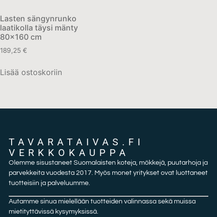
Lasten sängynrunko
laatikolla täysi mänty
80×160 cm
189,25
€
Lisää ostoskoriin
TAVARATAIVAS.FI
VERKKOKAUPPA
Olemme sisustaneet Suomalaisten koteja, mökkejä, puutarhoja ja
parvekkeita vuodesta 2017. Myös monet yritykset ovat luottaneet
tuotteisiin ja palveluumme.
Autamme sinua mielellään tuotteiden valinnassa sekä muissa
mietityttävissä kysymyksissä.