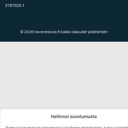
3187020-1
© 2026 tavarataivas.fi kaikki oikeudet pidätetään
Hallinnoi suostumusta
Parhaan kokemuksen tarjoamiseksi käytämme teknologioita, kuten evästeitä