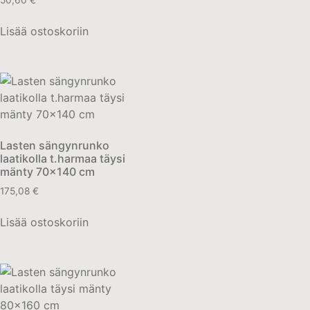
50,60
€
Lisää ostoskoriin
Lasten sängynrunko
laatikolla t.harmaa täysi
mänty 70×140 cm
175,08
€
Lisää ostoskoriin