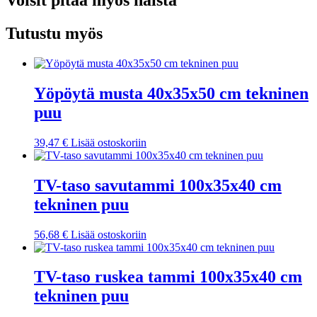
Voisit pitää myös näistä
akaasia
määrä
Tutustu myös
Yöpöytä musta 40x35x50 cm tekninen
puu
39,47
€
Lisää ostoskoriin
TV-taso savutammi 100x35x40 cm
tekninen puu
56,68
€
Lisää ostoskoriin
TV-taso ruskea tammi 100x35x40 cm
tekninen puu