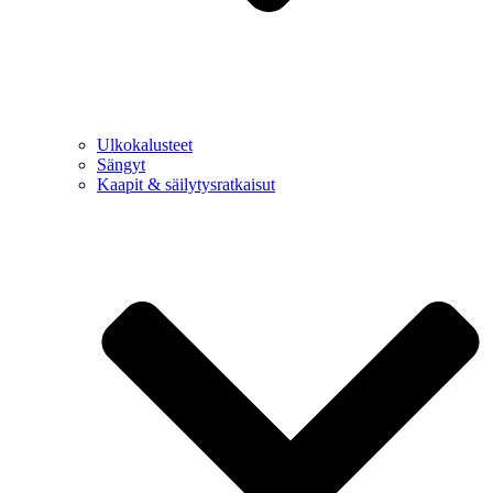
Ulkokalusteet
Sängyt
Kaapit & säilytysratkaisut