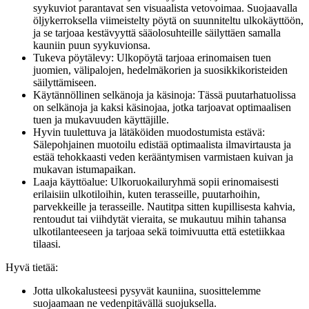
syykuviot parantavat sen visuaalista vetovoimaa. Suojaavalla
öljykerroksella viimeistelty pöytä on suunniteltu ulkokäyttöön,
ja se tarjoaa kestävyyttä sääolosuhteille säilyttäen samalla
kauniin puun syykuvionsa.
Tukeva pöytälevy: Ulkopöytä tarjoaa erinomaisen tuen
juomien, välipalojen, hedelmäkorien ja suosikkikoristeiden
säilyttämiseen.
Käytännöllinen selkänoja ja käsinoja: Tässä puutarhatuolissa
on selkänoja ja kaksi käsinojaa, jotka tarjoavat optimaalisen
tuen ja mukavuuden käyttäjille.
Hyvin tuulettuva ja lätäköiden muodostumista estävä:
Sälepohjainen muotoilu edistää optimaalista ilmavirtausta ja
estää tehokkaasti veden kerääntymisen varmistaen kuivan ja
mukavan istumapaikan.
Laaja käyttöalue: Ulkoruokailuryhmä sopii erinomaisesti
erilaisiin ulkotiloihin, kuten terasseille, puutarhoihin,
parvekkeille ja terasseille. Nautitpa sitten kupillisesta kahvia,
rentoudut tai viihdytät vieraita, se mukautuu mihin tahansa
ulkotilanteeseen ja tarjoaa sekä toimivuutta että estetiikkaa
tilaasi.
Hyvä tietää:
Jotta ulkokalusteesi pysyvät kauniina, suosittelemme
suojaamaan ne vedenpitävällä suojuksella.