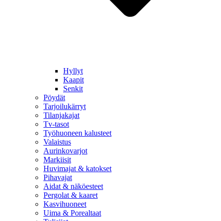
Hyllyt
Kaapit
Senkit
Pöydät
Tarjoilukärryt
Tilanjakajat
Tv-tasot
Työhuoneen kalusteet
Valaistus
Aurinkovarjot
Markiisit
Huvimajat & katokset
Pihavajat
Aidat & näköesteet
Pergolat & kaaret
Kasvihuoneet
Uima & Porealtaat