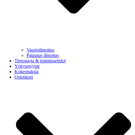
Vaurioilmoitus
Palautus ilmoitus
Tietosuoja & toimitusehdot
Yritysmyynti
Kokemuksia
Ostoskori