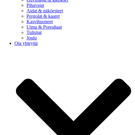
Pihavajat
Aidat & näköesteet
Pergolat & kaaret
Kasvihuoneet
Uima & Porealtaat
Tulisijat
Joulu
Ota yhteyttä