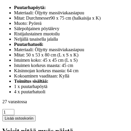
Puutarhapöytä:
Materiaali: Öljytty massiiviakaasiapuu
Mitat: Durchmesser90 x 75 cm (halkaisija x K)
Muoto: Pyöreä
Sälepohjainen pöytälevy
Ristijalustainen muotoilu
Neljällä tasaisella jalalla
Puutarhatuoli:
Materiaali: Öljytty massiiviakaasiapuu
Mitat: 50 x 53 x 80 cm (L x S x K)
Istuimen koko: 45 x 45 cm (L x S)
Istuimen korkeus maasta: 45 cm
Käsinnojan korkeus maasta: 64 cm
Kokoaminen vaaditaan: Kyllä
Toimitus sisältää:
1 x puutarhapöytä
4 x puutarhatuoli
27 varastossa
5-
osainen
Lisää ostoskoriin
puutarharuokailuryhmä
täyspuusta