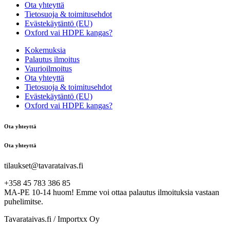
Ota yhteyttä
Tietosuoja & toimitusehdot
Evästekäytäntö (EU)
Oxford vai HDPE kangas?
Kokemuksia
Palautus ilmoitus
Vaurioilmoitus
Ota yhteyttä
Tietosuoja & toimitusehdot
Evästekäytäntö (EU)
Oxford vai HDPE kangas?
Ota yhteyttä
Ota yhteyttä
tilaukset@tavarataivas.fi
+358 45 783 386 85
MA-PE 10-14 huom! Emme voi ottaa palautus ilmoituksia vastaan
puhelimitse.
Tavarataivas.fi / Importxx Oy