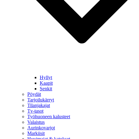
Hyllyt
Kaapit
Senkit
Pöydät
Tarjoilukärryt
Tilanjakajat
Tv-tasot
Työhuoneen kalusteet
Valaistus
Aurinkovarjot
Markiisit
Huvimajat & katokset