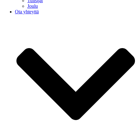
Tulisijat
Joulu
Ota yhteyttä