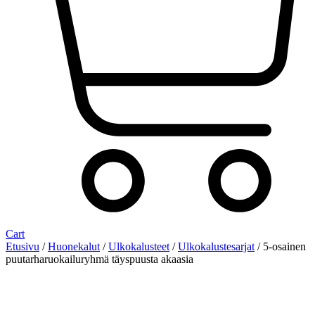
Cart
Etusivu
/
Huonekalut
/
Ulkokalusteet
/
Ulkokalustesarjat
/ 5-osainen
puutarharuokailuryhmä täyspuusta akaasia