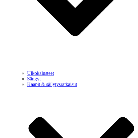
Ulkokalusteet
Sängyt
Kaapit & säilytysratkaisut