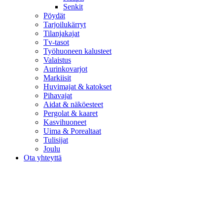
Senkit
Pöydät
Tarjoilukärryt
Tilanjakajat
Tv-tasot
Työhuoneen kalusteet
Valaistus
Aurinkovarjot
Markiisit
Huvimajat & katokset
Pihavajat
Aidat & näköesteet
Pergolat & kaaret
Kasvihuoneet
Uima & Porealtaat
Tulisijat
Joulu
Ota yhteyttä