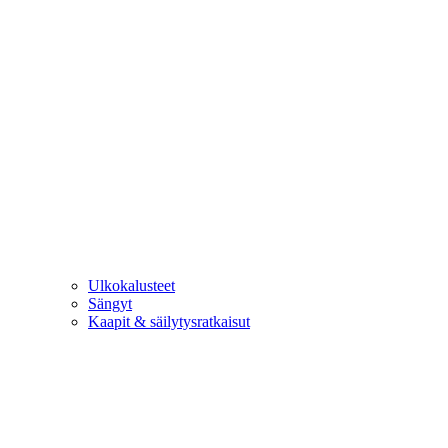
Ulkokalusteet
Sängyt
Kaapit & säilytysratkaisut