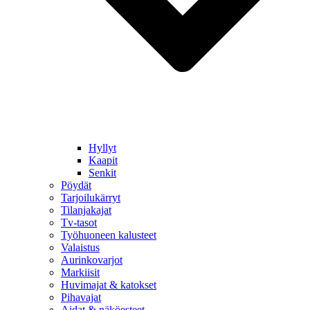
Hyllyt
Kaapit
Senkit
Pöydät
Tarjoilukärryt
Tilanjakajat
Tv-tasot
Työhuoneen kalusteet
Valaistus
Aurinkovarjot
Markiisit
Huvimajat & katokset
Pihavajat
Aidat & näköesteet