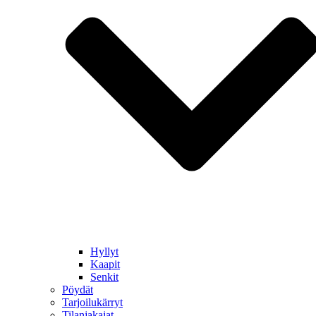
Hyllyt
Kaapit
Senkit
Pöydät
Tarjoilukärryt
Tilanjakajat