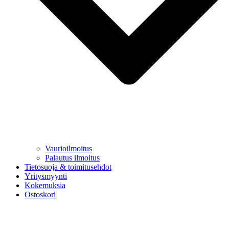
Vaurioilmoitus
Palautus ilmoitus
Tietosuoja & toimitusehdot
Yritysmyynti
Kokemuksia
Ostoskori