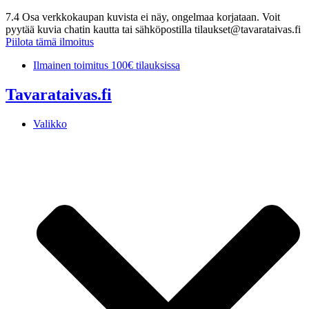
7.4 Osa verkkokaupan kuvista ei näy, ongelmaa korjataan. Voit
pyytää kuvia chatin kautta tai sähköpostilla tilaukset@tavarataivas.fi
Piilota tämä ilmoitus
Mene
Ilmainen toimitus 100€ tilauksissa
sisältöön
Tavarataivas.fi
Valikko