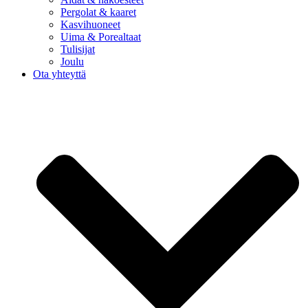
Pergolat & kaaret
Kasvihuoneet
Uima & Porealtaat
Tulisijat
Joulu
Ota yhteyttä