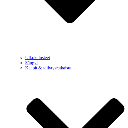
Ulkokalusteet
Sängyt
Kaapit & säilytysratkaisut