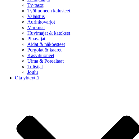
Tv-tasot
Työhuoneen kalusteet
Valaistus
Aurinkovarjot
Markiisit
Huvimajat & katokset
Pihavajat
Aidat & näköesteet
Pergolat & kaaret
Kasvihuoneet
Uima & Porealtaat
Tulisijat
Joulu
Ota yhteyttä