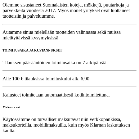
Olemme sisustaneet Suomalaisten koteja, mökkejä, puutarhoja ja
parvekkeita vuodesta 2017. Myös monet yritykset ovat luottaneet
tuotteisiin ja palveluumme.
Autamme sinua mielellään tuotteiden valinnassa sekä muissa
mietityttävissä kysymyksissä.
TOIMITUSAIKA JA KUSTANNUKSET
Tilauksen pääsääntöinen toimitusaika on 7 arkipäivää.
Alle 100 € tilauksissa toimituskulut alk. 6,90
Kalusteet toimitetaan automaattisesti kotiintoimitettuna.
Maksutavat
Käytössämme on turvalliset maksutavat niin verkkopankissa,
maksukorteilla, mobiilimaksuilla, kuin myös Klarnan laskutuksen
kautta.