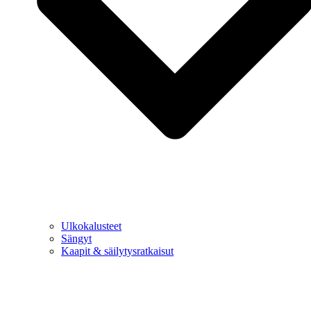
Ulkokalusteet
Sängyt
Kaapit & säilytysratkaisut