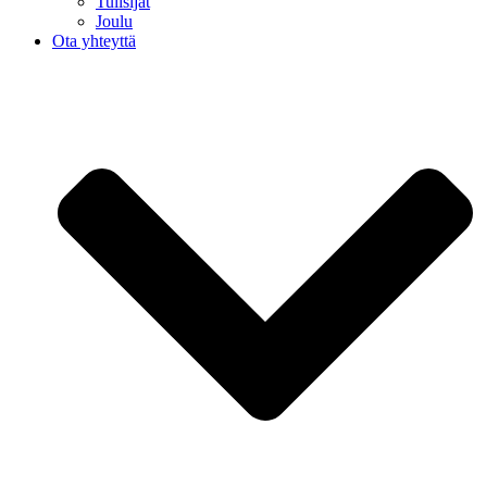
Tulisijat
Joulu
Ota yhteyttä