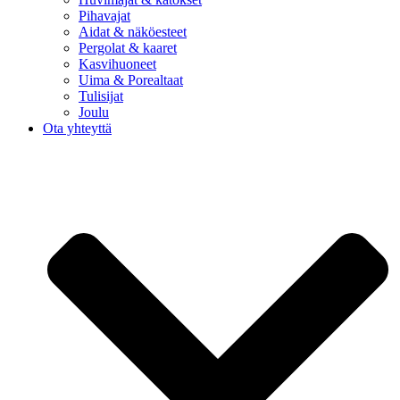
Pihavajat
Aidat & näköesteet
Pergolat & kaaret
Kasvihuoneet
Uima & Porealtaat
Tulisijat
Joulu
Ota yhteyttä