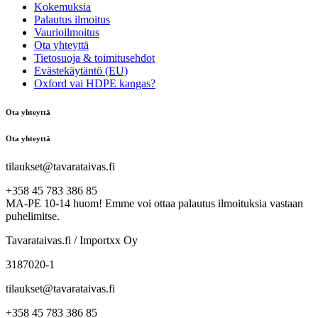
Kokemuksia
Palautus ilmoitus
Vaurioilmoitus
Ota yhteyttä
Tietosuoja & toimitusehdot
Evästekäytäntö (EU)
Oxford vai HDPE kangas?
Ota yhteyttä
Ota yhteyttä
tilaukset@tavarataivas.fi
+358 45 783 386 85
MA-PE 10-14 huom! Emme voi ottaa palautus ilmoituksia vastaan
puhelimitse.
Tavarataivas.fi / Importxx Oy
3187020-1
tilaukset@tavarataivas.fi
+358 45 783 386 85