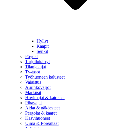
Hyllyt
Kaapit
Senkit
Pöydät
Tarjoilukärryt
Tilanjakajat
Tv-tasot
Työhuoneen kalusteet
Valaistus
Aurinkovarjot
Markiisit
Huvimajat & katokset
Pihavajat
Aidat & näköesteet
Pergolat & kaaret
Kasvihuoneet
Uima & Porealtaat