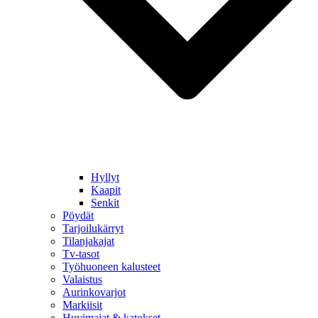
Hyllyt
Kaapit
Senkit
Pöydät
Tarjoilukärryt
Tilanjakajat
Tv-tasot
Työhuoneen kalusteet
Valaistus
Aurinkovarjot
Markiisit
Huvimajat & katokset