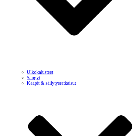
Ulkokalusteet
Sängyt
Kaapit & säilytysratkaisut