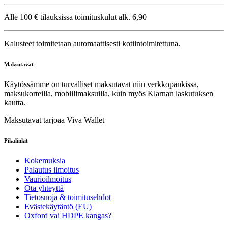
Alle 100 € tilauksissa toimituskulut alk. 6,90
Kalusteet toimitetaan automaattisesti kotiintoimitettuna.
Maksutavat
Käytössämme on turvalliset maksutavat niin verkkopankissa,
maksukorteilla, mobiilimaksuilla, kuin myös Klarnan laskutuksen
kautta.
Maksutavat tarjoaa Viva Wallet
Pikalinkit
Kokemuksia
Palautus ilmoitus
Vaurioilmoitus
Ota yhteyttä
Tietosuoja & toimitusehdot
Evästekäytäntö (EU)
Oxford vai HDPE kangas?