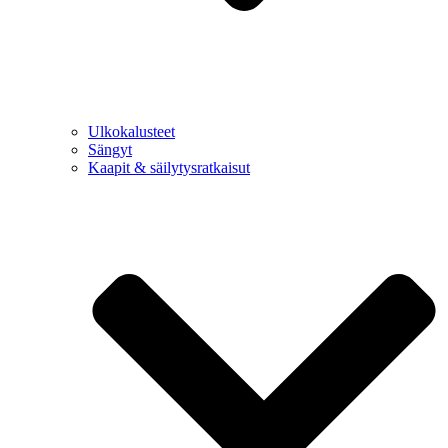
Ulkokalusteet
Sängyt
Kaapit & säilytysratkaisut