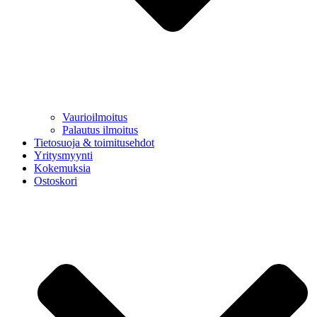
Vaurioilmoitus
Palautus ilmoitus
Tietosuoja & toimitusehdot
Yritysmyynti
Kokemuksia
Ostoskori