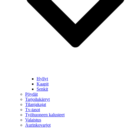
Hyllyt
Kaapit
Senkit
Pöydät
Tarjoilukärryt
Tilanjakajat
Tv-tasot
Työhuoneen kalusteet
Valaistus
Aurinkovarjot