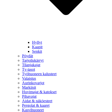
Hyllyt
Kaapit
Senkit
Pöydät
Tarjoilukärryt
Tilanjakajat
Tv-tasot
Työhuoneen kalusteet
Valaistus
Aurinkovarjot
Markiisit
Huvimajat & katokset
Pihavajat
Aidat & näköesteet
Pergolat & kaaret
Kasvihuoneet