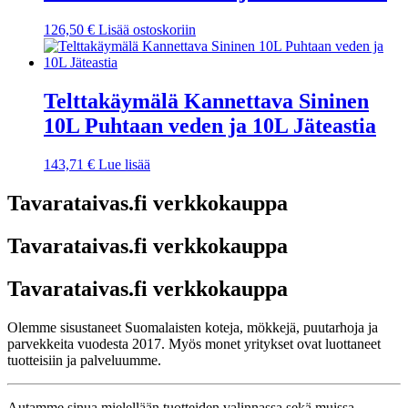
126,50
€
Lisää ostoskoriin
Telttakäymälä Kannettava Sininen
10L Puhtaan veden ja 10L Jäteastia
143,71
€
Lue lisää
Tavarataivas.fi verkkokauppa
Tavarataivas.fi verkkokauppa
Tavarataivas.fi verkkokauppa
Olemme sisustaneet Suomalaisten koteja, mökkejä, puutarhoja ja
parvekkeita vuodesta 2017. Myös monet yritykset ovat luottaneet
tuotteisiin ja palveluumme.
Autamme sinua mielellään tuotteiden valinnassa sekä muissa