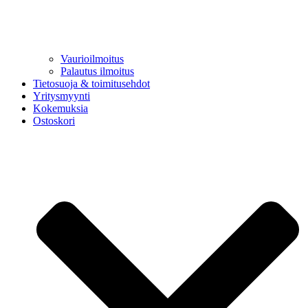
Vaurioilmoitus
Palautus ilmoitus
Tietosuoja & toimitusehdot
Yritysmyynti
Kokemuksia
Ostoskori