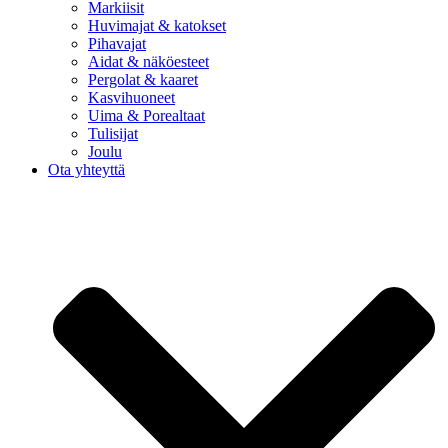
Markiisit
Huvimajat & katokset
Pihavajat
Aidat & näköesteet
Pergolat & kaaret
Kasvihuoneet
Uima & Porealtaat
Tulisijat
Joulu
Ota yhteyttä