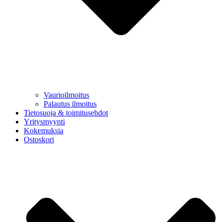
Vaurioilmoitus
Palautus ilmoitus
Tietosuoja & toimitusehdot
Yritysmyynti
Kokemuksia
Ostoskori