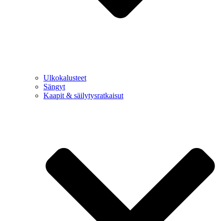
Ulkokalusteet
Sängyt
Kaapit & säilytysratkaisut