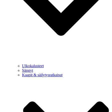
Ulkokalusteet
Sängyt
Kaapit & säilytysratkaisut