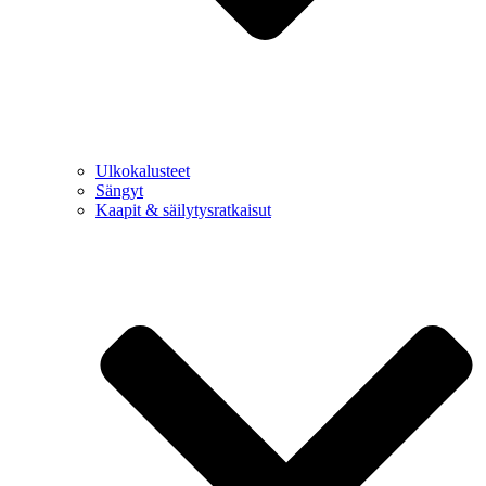
Ulkokalusteet
Sängyt
Kaapit & säilytysratkaisut