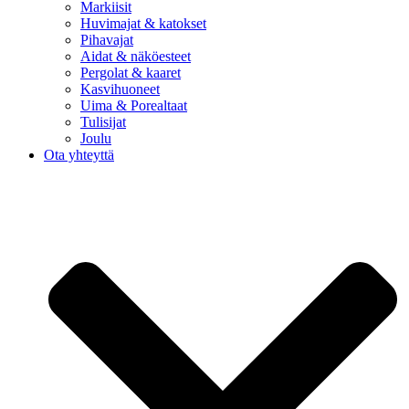
Markiisit
Huvimajat & katokset
Pihavajat
Aidat & näköesteet
Pergolat & kaaret
Kasvihuoneet
Uima & Porealtaat
Tulisijat
Joulu
Ota yhteyttä