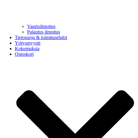
Vaurioilmoitus
Palautus ilmoitus
Tietosuoja & toimitusehdot
Yritysmyynti
Kokemuksia
Ostoskori