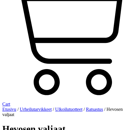
Cart
Etusivu
/
Urheilutarvikkeet
/
Ulkoilutuotteet
/
Ratsastus
/ Hevosen
valjaat
Hevosen valjaat