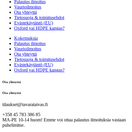
Palautus ilmoitus
Vaurioilmoitus
Ota yhteyttä
Tietosuoja & toimitusehdot
Evästekäytäntö (EU)
Oxford vai HDPE kangas?
Kokemuksia
Palautus ilmoitus
Vaurioilmoitus
Ota yhteyttä
Tietosuoja & toimitusehdot
Evästekäytäntö (EU)
Oxford vai HDPE kangas?
Ota yhteyttä
Ota yhteyttä
tilaukset@tavarataivas.fi
+358 45 783 386 85
MA-PE 10-14 huom! Emme voi ottaa palautus ilmoituksia vastaan
puhelimitse.