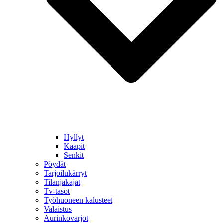
Hyllyt
Kaapit
Senkit
Pöydät
Tarjoilukärryt
Tilanjakajat
Tv-tasot
Työhuoneen kalusteet
Valaistus
Aurinkovarjot