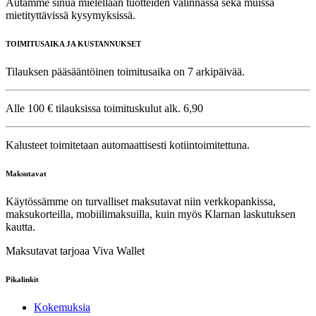
Autamme sinua mielellään tuotteiden valinnassa sekä muissa
mietityttävissä kysymyksissä.
TOIMITUSAIKA JA KUSTANNUKSET
Tilauksen pääsääntöinen toimitusaika on 7 arkipäivää.
Alle 100 € tilauksissa toimituskulut alk. 6,90
Kalusteet toimitetaan automaattisesti kotiintoimitettuna.
Maksutavat
Käytössämme on turvalliset maksutavat niin verkkopankissa,
maksukorteilla, mobiilimaksuilla, kuin myös Klarnan laskutuksen
kautta.
Maksutavat tarjoaa Viva Wallet
Pikalinkit
Kokemuksia