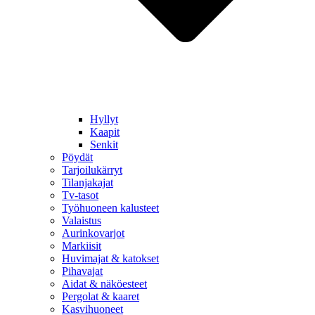
Hyllyt
Kaapit
Senkit
Pöydät
Tarjoilukärryt
Tilanjakajat
Tv-tasot
Työhuoneen kalusteet
Valaistus
Aurinkovarjot
Markiisit
Huvimajat & katokset
Pihavajat
Aidat & näköesteet
Pergolat & kaaret
Kasvihuoneet