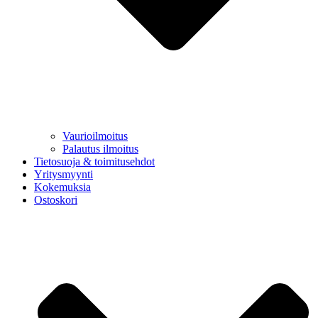
Vaurioilmoitus
Palautus ilmoitus
Tietosuoja & toimitusehdot
Yritysmyynti
Kokemuksia
Ostoskori