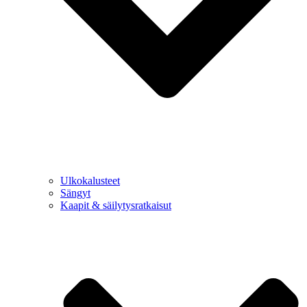
Ulkokalusteet
Sängyt
Kaapit & säilytysratkaisut