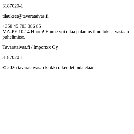
3187020-1
tilaukset@tavarataivas.fi
+358 45 783 386 85
MA-PE 10-14 Huom! Emme voi ottaa palautus ilmoituksia vastaan
puhelimitse.
Tavarataivas.fi / Importxx Oy
3187020-1
© 2026 tavarataivas.fi kaikki oikeudet pidätetään