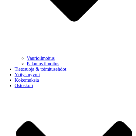
Vaurioilmoitus
Palautus ilmoitus
Tietosuoja & toimitusehdot
Yritysmyynti
Kokemuksia
Ostoskori