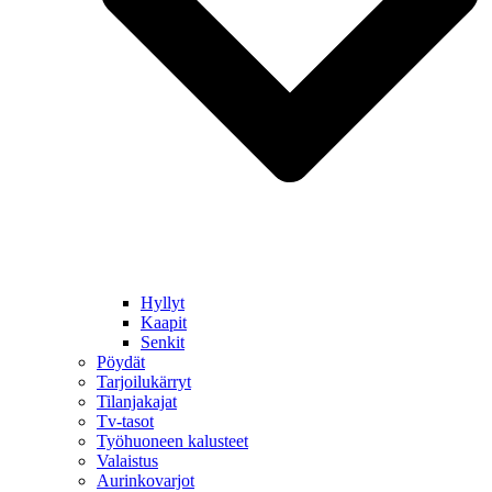
Hyllyt
Kaapit
Senkit
Pöydät
Tarjoilukärryt
Tilanjakajat
Tv-tasot
Työhuoneen kalusteet
Valaistus
Aurinkovarjot