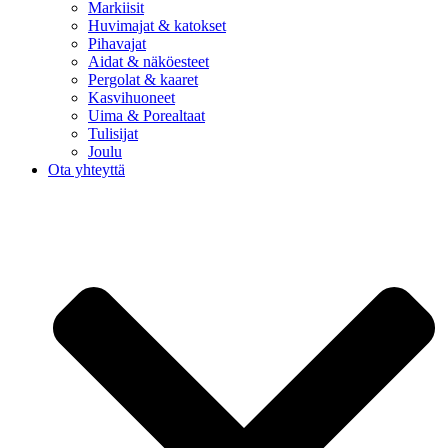
Markiisit
Huvimajat & katokset
Pihavajat
Aidat & näköesteet
Pergolat & kaaret
Kasvihuoneet
Uima & Porealtaat
Tulisijat
Joulu
Ota yhteyttä