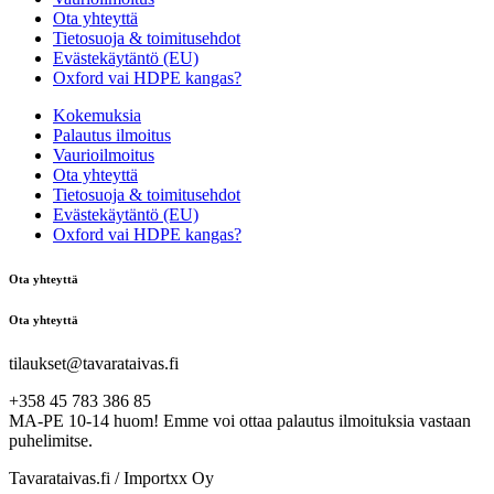
Ota yhteyttä
Tietosuoja & toimitusehdot
Evästekäytäntö (EU)
Oxford vai HDPE kangas?
Kokemuksia
Palautus ilmoitus
Vaurioilmoitus
Ota yhteyttä
Tietosuoja & toimitusehdot
Evästekäytäntö (EU)
Oxford vai HDPE kangas?
Ota yhteyttä
Ota yhteyttä
tilaukset@tavarataivas.fi
+358 45 783 386 85
MA-PE 10-14 huom! Emme voi ottaa palautus ilmoituksia vastaan
puhelimitse.
Tavarataivas.fi / Importxx Oy