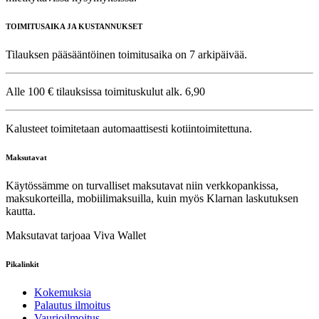
TOIMITUSAIKA JA KUSTANNUKSET
Tilauksen pääsääntöinen toimitusaika on 7 arkipäivää.
Alle 100 € tilauksissa toimituskulut alk. 6,90
Kalusteet toimitetaan automaattisesti kotiintoimitettuna.
Maksutavat
Käytössämme on turvalliset maksutavat niin verkkopankissa,
maksukorteilla, mobiilimaksuilla, kuin myös Klarnan laskutuksen
kautta.
Maksutavat tarjoaa Viva Wallet
Pikalinkit
Kokemuksia
Palautus ilmoitus
Vaurioilmoitus