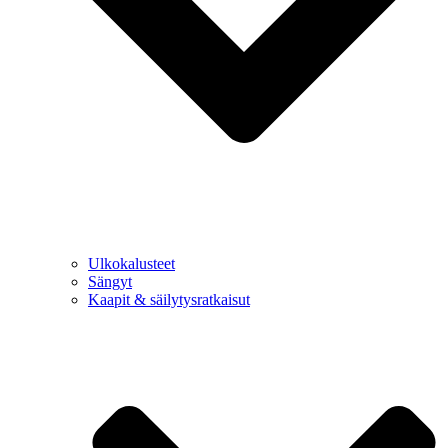
Ulkokalusteet
Sängyt
Kaapit & säilytysratkaisut