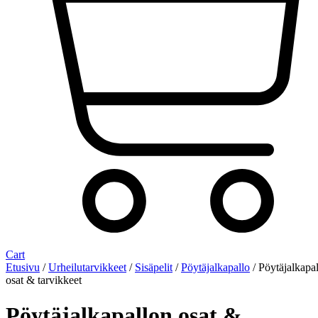
Cart
Etusivu
/
Urheilutarvikkeet
/
Sisäpelit
/
Pöytäjalkapallo
/ Pöytäjalkapa
osat & tarvikkeet
Pöytäjalkapallon osat &