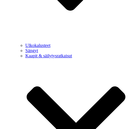
Ulkokalusteet
Sängyt
Kaapit & säilytysratkaisut