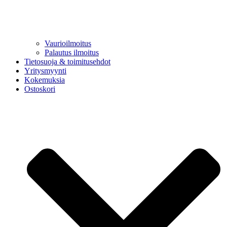
Vaurioilmoitus
Palautus ilmoitus
Tietosuoja & toimitusehdot
Yritysmyynti
Kokemuksia
Ostoskori