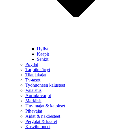
Hyllyt
Kaapit
Senkit
Pöydät
Tarjoilukärryt
Tilanjakajat
Tv-tasot
Työhuoneen kalusteet
Valaistus
Aurinkovarjot
Markiisit
Huvimajat & katokset
Pihavajat
Aidat & näköesteet
Pergolat & kaaret
Kasvihuoneet