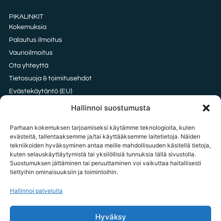
PIKALINKIT
Kokemuksia
Palautus ilmoitus
Vaurioilmoitus
Ota yhteyttä
Tietosuoja & toimitusehdot
Evästekäytäntö (EU)
Oxford vai HDPE kangas?
Hallinnoi suostumusta
Parhaan kokemuksen tarjoamiseksi käytämme teknologioita, kuten
evästeitä, tallentaaksemme ja/tai käyttääksemme laitetietoja. Näiden
tekniikoiden hyväksyminen antaa meille mahdollisuuden käsitellä tietoja,
OTA YHTEYTTÄ
kuten selauskäyttäytymistä tai yksilöllisiä tunnuksia tällä sivustolla.
tilaukset@tavarataivas.fi
Suostumuksen jättäminen tai peruuttaminen voi vaikuttaa haitallisesti
tiettyihin ominaisuuksiin ja toimintoihin.
+358 45 783 386 85
MA-PE 10-14 Huom! Emme voi ottaa palautus ilmoituksia vastaan
Hallinnoi palveluita
puhelimitse.
Hyväksy
Tavarataivas.fi / Importxx Oy