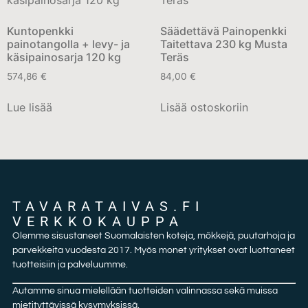
Kuntopenkki
Säädettävä Painopenkki
painotangolla + levy- ja
Taitettava 230 kg Musta
käsipainosarja 120 kg
Teräs
574,86
€
84,00
€
Lue lisää
Lisää ostoskoriin
TAVARATAIVAS.FI
VERKKOKAUPPA
Olemme sisustaneet Suomalaisten koteja, mökkejä, puutarhoja ja
parvekkeita vuodesta 2017. Myös monet yritykset ovat luottaneet
tuotteisiin ja palveluumme.
Autamme sinua mielellään tuotteiden valinnassa sekä muissa
mietityttävissä kysymyksissä.