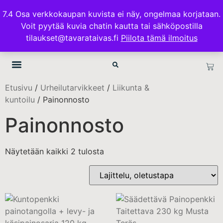
ILMAINEN TOIMITUS 100€ TILAUKSISSA
7.4 Osa verkkokaupan kuvista ei näy, ongelmaa korjataan.
Voit pyytää kuvia chatin kautta tai sähköpostilla
TAVARATAIVAS.FI
tilaukset@tavarataivas.fi
Piilota tämä ilmoitus
Etusivu
/
Urheilutarvikkeet
/
Liikunta &
kuntoilu
/ Painonnosto
Painonnosto
Näytetään kaikki 2 tulosta