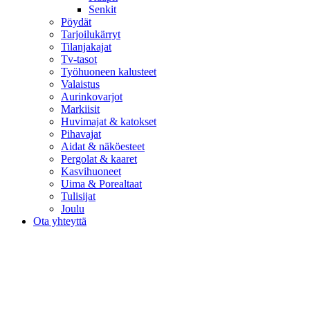
Senkit
Pöydät
Tarjoilukärryt
Tilanjakajat
Tv-tasot
Työhuoneen kalusteet
Valaistus
Aurinkovarjot
Markiisit
Huvimajat & katokset
Pihavajat
Aidat & näköesteet
Pergolat & kaaret
Kasvihuoneet
Uima & Porealtaat
Tulisijat
Joulu
Ota yhteyttä