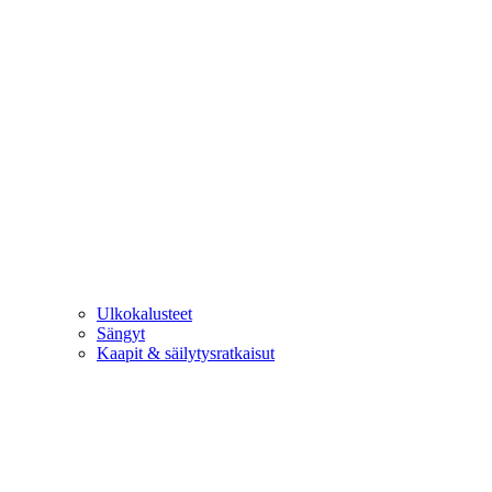
Ulkokalusteet
Sängyt
Kaapit & säilytysratkaisut