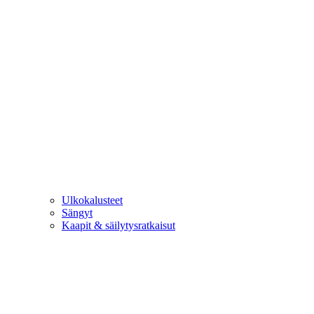
Ulkokalusteet
Sängyt
Kaapit & säilytysratkaisut