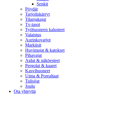
Senkit
Pöydät
Tarjoilukärryt
Tilanjakajat
Tv-tasot
Työhuoneen kalusteet
Valaistus
Aurinkovarjot
Markiisit
Huvimajat & katokset
Pihavajat
Aidat & näköesteet
Pergolat & kaaret
Kasvihuoneet
Uima & Porealtaat
Tulisijat
Joulu
Ota yhteyttä