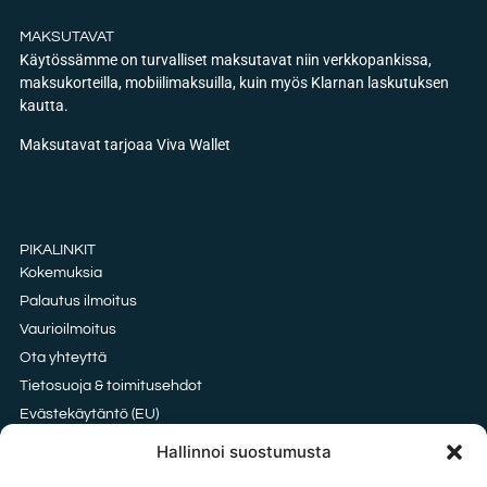
MAKSUTAVAT
Käytössämme on turvalliset maksutavat niin verkkopankissa,
maksukorteilla, mobiilimaksuilla, kuin myös Klarnan laskutuksen
kautta.
Maksutavat tarjoaa Viva Wallet
PIKALINKIT
Kokemuksia
Palautus ilmoitus
Vaurioilmoitus
Ota yhteyttä
Tietosuoja & toimitusehdot
Evästekäytäntö (EU)
Oxford vai HDPE kangas?
Hallinnoi suostumusta