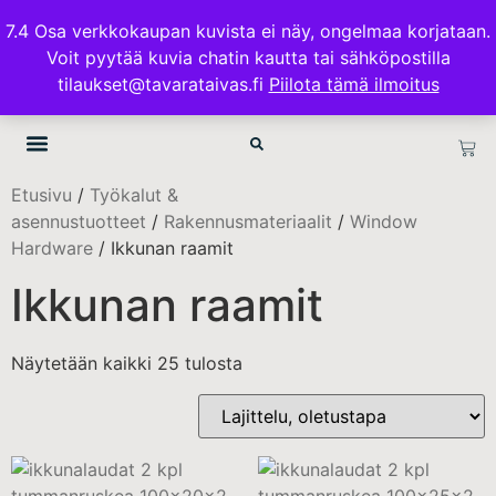
ILMAINEN TOIMITUS 100€ TILAUKSISSA
7.4 Osa verkkokaupan kuvista ei näy, ongelmaa korjataan.
Voit pyytää kuvia chatin kautta tai sähköpostilla
TAVARATAIVAS.FI
tilaukset@tavarataivas.fi
Piilota tämä ilmoitus
Etusivu
/
Työkalut &
asennustuotteet
/
Rakennusmateriaalit
/
Window
Hardware
/ Ikkunan raamit
Ikkunan raamit
Näytetään kaikki 25 tulosta