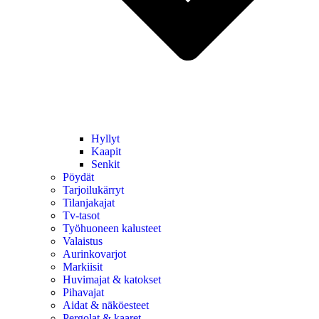
Hyllyt
Kaapit
Senkit
Pöydät
Tarjoilukärryt
Tilanjakajat
Tv-tasot
Työhuoneen kalusteet
Valaistus
Aurinkovarjot
Markiisit
Huvimajat & katokset
Pihavajat
Aidat & näköesteet
Pergolat & kaaret