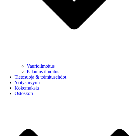
Vaurioilmoitus
Palautus ilmoitus
Tietosuoja & toimitusehdot
Yritysmyynti
Kokemuksia
Ostoskori