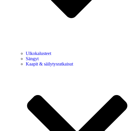
Ulkokalusteet
Sängyt
Kaapit & säilytysratkaisut