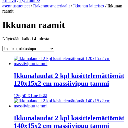
Etusivu
/
Työkalut &
asennustuotteet
/
Rakennusmateriaalit
/
Ikkunan laitteisto
/ Ikkunan
raamit
Ikkunan raamit
Näytetään kaikki 4 tulosta
Ikkunalaudat 2 kpl käsittelemättömät
120x15x2 cm massiivipuu tammi
126,50
€
Lue lisää
Ikkunalaudat 2 kpl käsittelemättömät
140x15x2 cm massiivipuu tammi