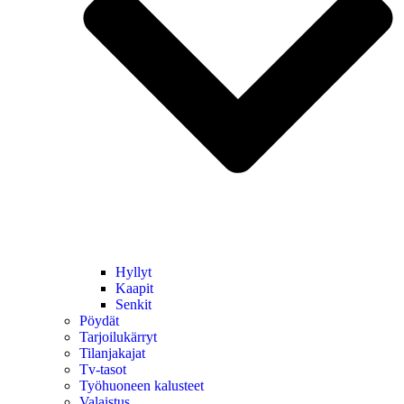
Hyllyt
Kaapit
Senkit
Pöydät
Tarjoilukärryt
Tilanjakajat
Tv-tasot
Työhuoneen kalusteet
Valaistus