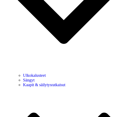
Ulkokalusteet
Sängyt
Kaapit & säilytysratkaisut