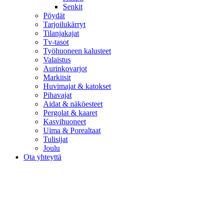
Senkit
Pöydät
Tarjoilukärryt
Tilanjakajat
Tv-tasot
Työhuoneen kalusteet
Valaistus
Aurinkovarjot
Markiisit
Huvimajat & katokset
Pihavajat
Aidat & näköesteet
Pergolat & kaaret
Kasvihuoneet
Uima & Porealtaat
Tulisijat
Joulu
Ota yhteyttä