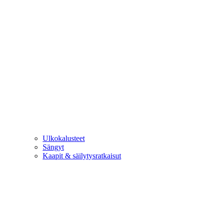
Ulkokalusteet
Sängyt
Kaapit & säilytysratkaisut