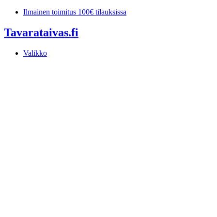
Mene
Ilmainen toimitus 100€ tilauksissa
sisältöön
Tavarataivas.fi
Valikko