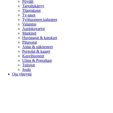
Pöydät
Tarjoilukärryt
Tilanjakajat
Tv-tasot
Työhuoneen kalusteet
Valaistus
Aurinkovarjot
Markiisit
Huvimajat & katokset
Pihavajat
Aidat & näköesteet
Pergolat & kaaret
Kasvihuoneet
Uima & Porealtaat
Tulisijat
Joulu
Ota yhteyttä