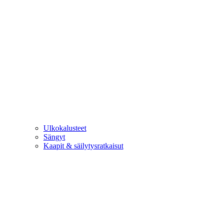
Ulkokalusteet
Sängyt
Kaapit & säilytysratkaisut