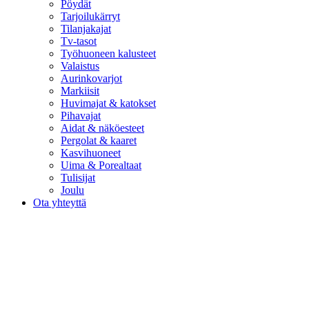
Pöydät
Tarjoilukärryt
Tilanjakajat
Tv-tasot
Työhuoneen kalusteet
Valaistus
Aurinkovarjot
Markiisit
Huvimajat & katokset
Pihavajat
Aidat & näköesteet
Pergolat & kaaret
Kasvihuoneet
Uima & Porealtaat
Tulisijat
Joulu
Ota yhteyttä