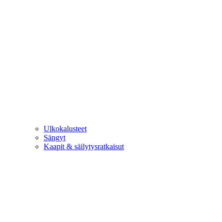
Ulkokalusteet
Sängyt
Kaapit & säilytysratkaisut