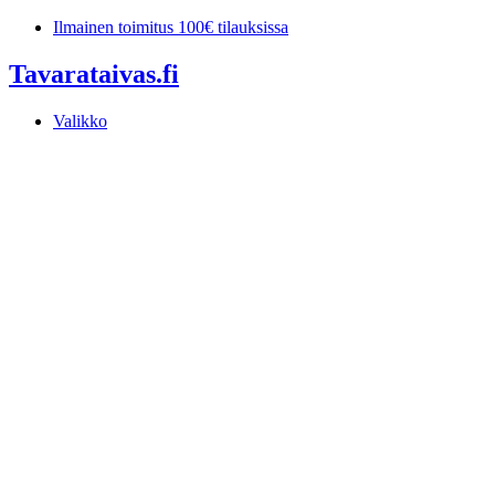
Mene
Ilmainen toimitus 100€ tilauksissa
sisältöön
Tavarataivas.fi
Valikko