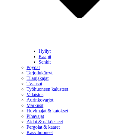
Hyllyt
Kaapit
Senkit
Pöydät
Tarjoilukärryt
Tilanjakajat
Tv-tasot
Työhuoneen kalusteet
Valaistus
Aurinkovarjot
Markiisit
Huvimajat & katokset
Pihavajat
Aidat & näköesteet
Pergolat & kaaret
Kasvihuoneet