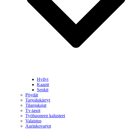
Hyllyt
Kaapit
Senkit
Pöydät
Tarjoilukärryt
Tilanjakajat
Tv-tasot
Työhuoneen kalusteet
Valaistus
Aurinkovarjot