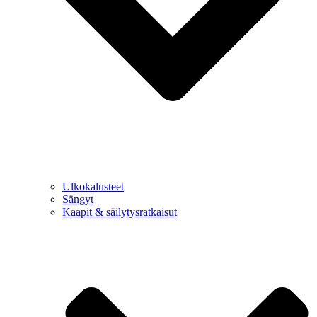
Ulkokalusteet
Sängyt
Kaapit & säilytysratkaisut