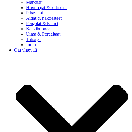
Markiisit
Huvimajat & katokset
Pihavajat
Aidat & näköesteet
Pergolat & kaaret
Kasvihuoneet
Uima & Porealtaat
Tulisijat
Joulu
Ota yhteyttä