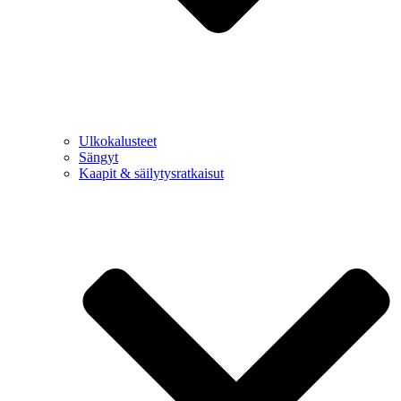
Ulkokalusteet
Sängyt
Kaapit & säilytysratkaisut