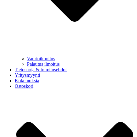
Vaurioilmoitus
Palautus ilmoitus
Tietosuoja & toimitusehdot
Yritysmyynti
Kokemuksia
Ostoskori