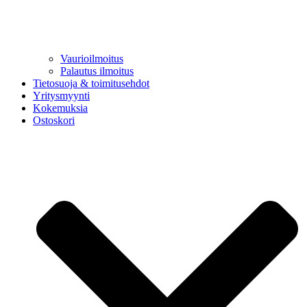
Vaurioilmoitus
Palautus ilmoitus
Tietosuoja & toimitusehdot
Yritysmyynti
Kokemuksia
Ostoskori