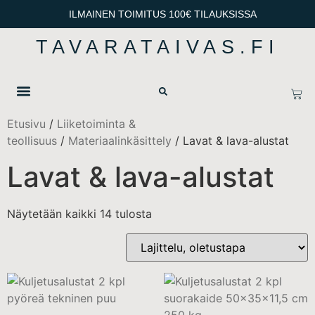
ILMAINEN TOIMITUS 100€ TILAUKSISSA
TAVARATAIVAS.FI
OTA YHTEYTTÄ
TIETOSUOJA & TOIMITUSEHDOT
Etusivu
/
Liiketoiminta &
teollisuus
/
Materiaalinkäsittely
/ Lavat & lava-alustat
Lavat & lava-alustat
Näytetään kaikki 14 tulosta