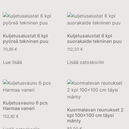
Kuljetusalustat 6 kpl
Kuljetusalustat 6 kpl
pyöreä tekninen puu
suorakaide tekninen puu
70,85
€
112,33
€
Lue lisää
Lisää ostoskoriin
Kuljetusvaunu 6 pcs
Harmaa vaneri
Kuormalavan reunukset 2
kpl 100×100 cm täysi
152,82
€
mänty
83,00
€